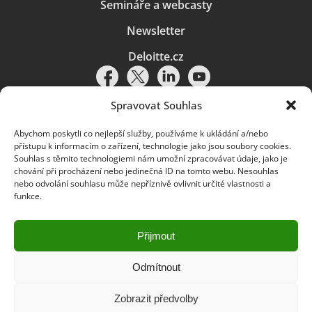
Semináře a webcasty
Newsletter
Deloitte.cz
Spravovat Souhlas
Abychom poskytli co nejlepší služby, používáme k ukládání a/nebo
Pravidla používání
|
Ochrana osobních údajů
|
Soubory cookies
|
přístupu k informacím o zařízení, technologie jako jsou soubory cookies.
Deloitte.cz
Souhlas s těmito technologiemi nám umožní zpracovávat údaje, jako je
chování při procházení nebo jedinečná ID na tomto webu. Nesouhlas
© 2026. Více informací najdete v
Pravidlech používání
.
nebo odvolání souhlasu může nepříznivě ovlivnit určité vlastnosti a
funkce.
Deloitte označuje jednu či více společností globální sítě členských
společností Deloitte Touche Tohmatsu Limited („DTTL“) a jejich dceřiné
a přidružené subjekty (souhrnně „organizace Deloitte“). Společnost DTTL
(rovněž označovaná jako „Deloitte Global“) a každá z jejích členských
Přijmout
společností a jejich přidružených subjektů je samostatným a nezávislým
právním subjektem, který není oprávněn zavazovat nebo přijímat závazky
za jinou z těchto členských společností a jejich přidružených subjektů ve
Odmítnout
vztahu k třetím stranám. Společnost DTTL a každá členská společnost
a přidružený subjekt nese odpovědnost pouze za své vlastní jednání či
Zobrazit předvolby
pochybení, nikoli za jednání či pochybení jiných členských společností či
přidružených subjektů. Společnost DTTL služby klientům neposkytuje. Více