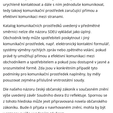
urychleně kontaktovat a dále s ním jednoduše komunikovat,
tedy takový komunikační prostředek zaručující přímou a
efektivní komunikaci mezi stranami.
Katalog komunikačních prostředků uvedený v předmětné
směrnici nelze dle názoru SDEU vykládat jako úplný.
Obchodník tedy může spotřebiteli poskytnout i jiný
komunikační prostředek, např. elektronický kontaktní formulář,
systémy výměny rychlých zpráv nebo zpětného volání, pokud
právě ty umožňují přímou a efektivní komunikaci mezi
obchodníkem a spotřebitelem a pokud jsou dostupné v jasné a
srozumitelné formě. Zda jsou v konkrétním případě tyto
podmínky pro komunikační prostředek naplněny, by měly
posuzovat zejména příslušné vnitrostátní soudy.
Dle našeho názoru český občanský zákoník v současném znění
výše uvedený závěr Soudního dvora EU reflektuje. Spornou se
z tohoto hlediska může jevit připravovaná novela občanského
zákoníku. Bude-li přijata v navrhovaném znění, mohla by být