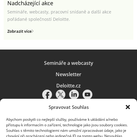
Nadcházející akce
Semináře, webcasty, pracovní snídaně a další akce
pořádané společností Deloitte.
Zobrazit více
Semináře a webcasty
Newsletter
Deloitte.cz
Spravovat Souhlas
Abychom poskytli co nejlepší služby, používáme k ukládání a/nebo
Pravidla používání
|
Ochrana osobních údajů
|
Soubory cookies
|
přístupu k informacím o zařízení, technologie jako jsou soubory cookies.
Deloitte.cz
Souhlas s těmito technologiemi nám umožní zpracovávat údaje, jako je
chování při procházení nebo jedinečná ID na tomto webu. Nesouhlas