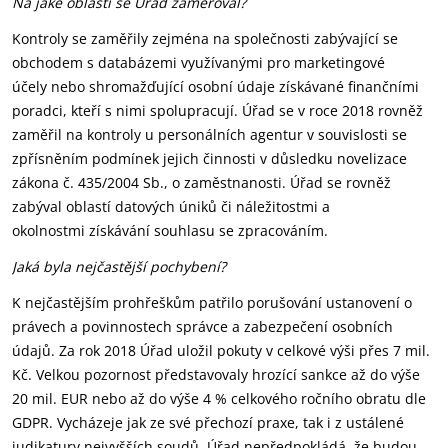
Na jaké oblasti se Úřad zaměřoval?
Kontroly se zaměřily zejména na společnosti zabývající se
obchodem s databázemi využívanými pro marketingové
účely nebo shromažďující osobní údaje získávané finančními
poradci, kteří s nimi spolupracují. Úřad se v roce 2018 rovněž
zaměřil na kontroly u personálních agentur v souvislosti se
zpřísněním podmínek jejich činnosti v důsledku novelizace
zákona č. 435/2004 Sb., o zaměstnanosti. Úřad se rovněž
zabýval oblastí datových úniků či náležitostmi a
okolnostmi získávání souhlasu se zpracováním.
Jaká byla nejčastější pochybení?
K nejčastějším prohřeškům patřilo porušování ustanovení o
právech a povinnostech správce a zabezpečení osobních
údajů. Za rok 2018 Úřad uložil pokuty v celkové výši přes 7 mil.
Kč. Velkou pozornost představovaly hrozící sankce až do výše
20 mil. EUR nebo až do výše 4 % celkového ročního obratu dle
GDPR. Vycházeje jak ze své přechozí praxe, tak i z ustálené
judikatury nejvyšších soudů, Úřad nepředpokládá, že budou