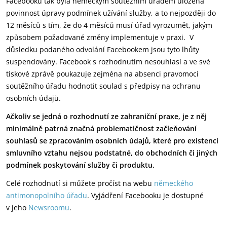
Facebooku tak byla německým soutěžním úřadem uložena
povinnost úpravy podmínek užívání služby, a to nejpozději do
12 měsíců s tím, že do 4 měsíců musí úřad vyrozumět, jakým
způsobem požadované změny implementuje v praxi. V
důsledku podaného odvolání Facebookem jsou tyto lhůty
suspendovány. Facebook s rozhodnutím nesouhlasí a ve své
tiskové zprávě poukazuje zejména na absenci pravomoci
soutěžního úřadu hodnotit soulad s předpisy na ochranu
osobních údajů.
Ačkoliv se jedná o rozhodnutí ze zahraniční praxe, je z něj
minimálně patrná značná problematičnost začleňování
souhlasů se zpracováním osobních údajů, které pro existenci
smluvního vztahu nejsou podstatné, do obchodních či jiných
podmínek poskytování služby či produktu.
Celé rozhodnutí si můžete pročíst na webu
německého
antimonopolního úřadu
. Vyjádření Facebooku je dostupné
v jeho
Newsroomu
.