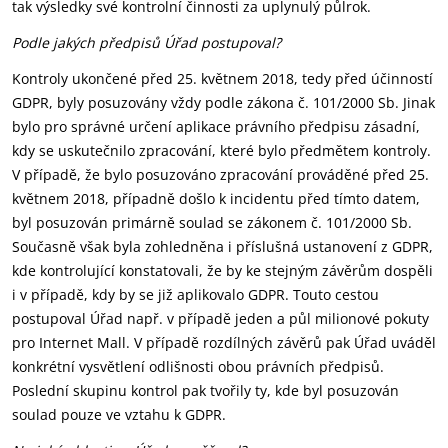
tak výsledky své kontrolní činnosti za uplynulý půlrok.
Podle jakých předpisů Úřad postupoval?
Kontroly ukončené před 25. květnem 2018, tedy před účinností
GDPR, byly posuzovány vždy podle zákona č. 101/2000 Sb. Jinak
bylo pro správné určení aplikace právního předpisu zásadní,
kdy se uskutečnilo zpracování, které bylo předmětem kontroly.
V případě, že bylo posuzováno zpracování prováděné před 25.
květnem 2018, případně došlo k incidentu před tímto datem,
byl posuzován primárně soulad se zákonem č. 101/2000 Sb.
Současně však byla zohledněna i příslušná ustanovení z GDPR,
kde kontrolující konstatovali, že by ke stejným závěrům dospěli
i v případě, kdy by se již aplikovalo GDPR. Touto cestou
postupoval Úřad např. v případě jeden a půl milionové pokuty
pro Internet Mall. V případě rozdílných závěrů pak Úřad uváděl
konkrétní vysvětlení odlišnosti obou právních předpisů.
Poslední skupinu kontrol pak tvořily ty, kde byl posuzován
soulad pouze ve vztahu k GDPR.