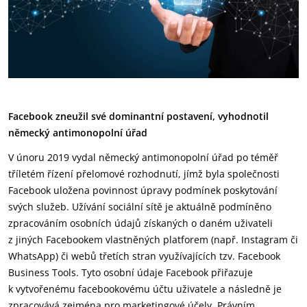
Facebook zneužil své dominantní postavení, vyhodnotil
německý antimonopolní úřad
V únoru 2019 vydal německý antimonopolní úřad po téměř
tříletém řízení přelomové rozhodnutí, jímž byla společnosti
Facebook uložena povinnost úpravy podmínek poskytování
svých služeb. Užívání sociální sítě je aktuálně podmíněno
zpracováním osobních údajů získaných o daném uživateli
z jiných Facebookem vlastněných platforem (např. Instagram či
WhatsApp) či webů třetích stran využívajících tzv. Facebook
Business Tools. Tyto osobní údaje Facebook přiřazuje
k vytvořenému facebookovému účtu uživatele a následně je
zpracovává zejména pro marketingové účely. Právním