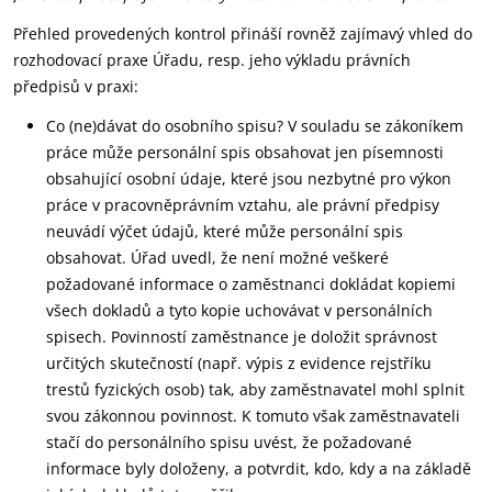
Přehled provedených kontrol přináší rovněž zajímavý vhled do
rozhodovací praxe Úřadu, resp. jeho výkladu právních
předpisů v praxi:
Co (ne)dávat do osobního spisu? V souladu se zákoníkem
práce může personální spis obsahovat jen písemnosti
obsahující osobní údaje, které jsou nezbytné pro výkon
práce v pracovněprávním vztahu, ale právní předpisy
neuvádí výčet údajů, které může personální spis
obsahovat. Úřad uvedl, že není možné veškeré
požadované informace o zaměstnanci dokládat kopiemi
všech dokladů a tyto kopie uchovávat v personálních
spisech. Povinností zaměstnance je doložit správnost
určitých skutečností (např. výpis z evidence rejstříku
trestů fyzických osob) tak, aby zaměstnavatel mohl splnit
svou zákonnou povinnost. K tomuto však zaměstnavateli
stačí do personálního spisu uvést, že požadované
informace byly doloženy, a potvrdit, kdo, kdy a na základě