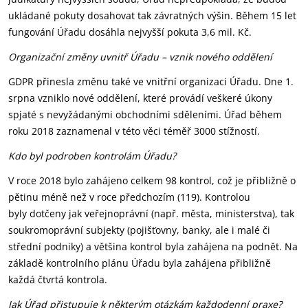
ukládané pokuty dosahovat tak závratných výšin. Během 15 let
fungování Úřadu dosáhla nejvyšší pokuta 3,6 mil. Kč.
Organizační změny uvnitř Úřadu – vznik nového oddělení
GDPR přinesla změnu také ve vnitřní organizaci Úřadu. Dne 1.
srpna vzniklo nové oddělení, které provádí veškeré úkony
spjaté s nevyžádanými obchodními sděleními. Úřad během
roku 2018 zaznamenal v této věci téměř 3000 stížností.
Kdo byl podroben kontrolám Úřadu?
V roce 2018 bylo zahájeno celkem 98 kontrol, což je přibližně o
pětinu méně než v roce předchozím (119). Kontrolou
byly dotčeny jak veřejnoprávní (např. města, ministerstva), tak
soukromoprávní subjekty (pojišťovny, banky, ale i malé či
střední podniky) a většina kontrol byla zahájena na podnět. Na
základě kontrolního plánu Úřadu byla zahájena přibližně
každá čtvrtá kontrola.
Jak Úřad přistupuje k některým otázkám každodenní praxe?