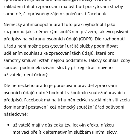
základem tohoto zpracování má být buď poskytování služby
samotné, či oprávněný zájem společnosti Facebook.
Německý antimonopolní úřad tuto praxi vyhodnotil jako
rozpornou jak s německým soutěžním právem, tak evropskými
předpisy na ochranu osobních údajů (GDPR). Dle rozhodnutí
Úřadu není možné poskytování určité služby podmiňovat
udělením souhlasu ke zpracování těch údajů, které pro
samotný smluvní vztah nejsou podstatné. Takový souhlas, coby
součást podmínek užívání služby při registraci nového
uživatele, není účinný.
Dle německého úřadu je porušování pravidel zpracování
osobních údajů nutné hodnotit v kontextu soutěžněprávních
předpisů. Facebook má na trhu německých sociálních sítí zcela
dominantní postavení, což německý soutěžní úřad odůvodnil
následovně:
uživatelé mají v důsledku tzv. lock-in efektu nízkou
motivaci přejít k alternativním službám (jinými slovy,