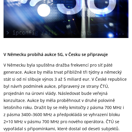
V Německu probíhá aukce 5G, v Česku se připravuje
V Německu byla spuštěna dražba frekvencí pro síť páté
generace. Aukce by měla trvat přibližně tři týdny a německý
stát si od ní slibuje výnos 3 až 5 miliard eur. V České republice
byl návrh podmínek aukce, připravený ze strany ČTÚ,
projednán na úrovni vlády. Následovat bude veřejná
konzultace. Aukce by měla proběhnout v druhé polovině
letošního roku. Dražit by se měly kmitočty z pásma 700 MHz i
z pásma 3400–3600 MHz a předpokládá se vyhrazení bloku
2×10 MHz v pásmu 700 MHz pro nového operátora. ČTÚ se
vypořádal s připomínkami, které dostal od deseti subjektů.