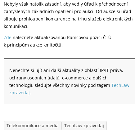
Nebyly však natolik zásadní, aby vedly úřad k přehodnocení
zamýšlených základních opatření pro aukci. Od aukce si úřad
slibuje prohloubení konkurence na trhu služeb elektronických
komunikací.
Zde
naleznete aktualizovanou Rámcovou pozici ČTÚ
k principům aukce kmitočtů.
Nenechte si ujít ani další aktuality z oblastí IP/IT práva,
ochrany osobních údajů, e-commerce a dalších
technologií, sledujte všechny novinky pod tagem
TechLaw
zpravodaj
.
Telekomunikace a média
TechLaw zpravodaj