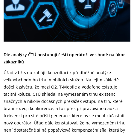
Dle analýzy ČTÚ postupují čeští operátoři ve shodě na úkor
zákazníků
Úřad v březnu zahájil konzultaci k předběžné analýze
velkoobchodního trhu mobilních služeb. Na jejím základě
došel k závěru, že mezi O2, T-Mobile a Vodafone existuje
tacitní koluze. ČTÚ shledal na vymezeném trhu existenci
značných a nikoliv dočasných překážek vstupu na trh, které
brání rozvoji konkurence, a to i přes připravovanou aukci
frekvencí pro sítě příští generace, které by se mohl zúčastnit
nový operátor. Úřad dále konstatoval, že na vymezeném trhu
není dostatečně silná poptávková kompenzační síla, která by