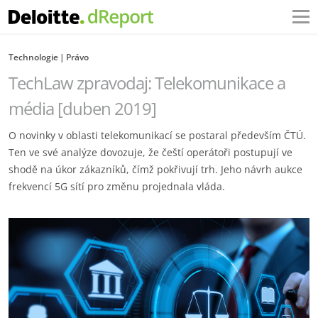
Technologie
Právo
TechLaw zpravodaj: Telekomunikace a
média [duben 2019]
O novinky v oblasti telekomunikací se postaral především ČTÚ.
Ten ve své analýze dovozuje, že čeští operátoři postupují ve
shodě na úkor zákazníků, čímž pokřivují trh. Jeho návrh aukce
frekvencí 5G sítí pro změnu projednala vláda.