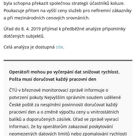
byla schopna překazit společnou strategii účastníků koluze.
Poukazuje přitom na vyšší ceny služeb pro nefiremní zákazníky
a při mezinárodních cenových srovnáních.
Úřad do 8. 4. 2019 přijímal k předběžné analýze připomínky
dotčených subjektů.
Celá analýza je dostupná
zde
.
Operátoři mohou po vyčerpání dat snižovat rychlost,
Pošta musí doručovat každý pracovní den
ČTÚ v březnové monitorovací zprávě informuje o
potvrzení pokuty Nejvyšším správním soudem udělené
České poště za nesplnění povinnosti doručovat každý
pracovní den a o změně výpočtu ceny u vnitrostátních
balíků a doporučených zásilek. Úřad ve zprávě vyvrací
informaci, že by operátorům zakazoval poskytování
neomezených datových limitů nebo zpomalování rychlosti