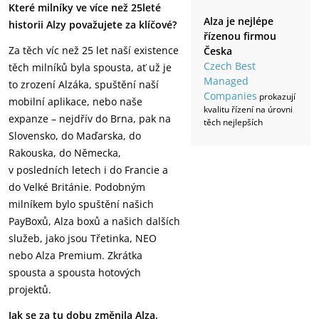
Které milníky ve více než 25leté
Alza je nejlépe
historii Alzy považujete za klíčové?
řízenou firmou
Za těch víc než 25 let naší existence
Česka
Czech Best
těch milníků byla spousta, ať už je
Managed
to zrození Alzáka, spuštění naší
Companies
prokazují
mobilní aplikace, nebo naše
kvalitu řízení na úrovni
expanze – nejdřív do Brna, pak na
těch nejlepších
Slovensko, do Maďarska, do
Rakouska, do Německa,
v posledních letech i do Francie a
do Velké Británie. Podobným
milníkem bylo spuštění našich
PayBoxů, Alza boxů a našich dalších
služeb, jako jsou Třetinka, NEO
nebo Alza Premium. Zkrátka
spousta a spousta hotových
projektů.
Jak se za tu dobu změnila Alza,