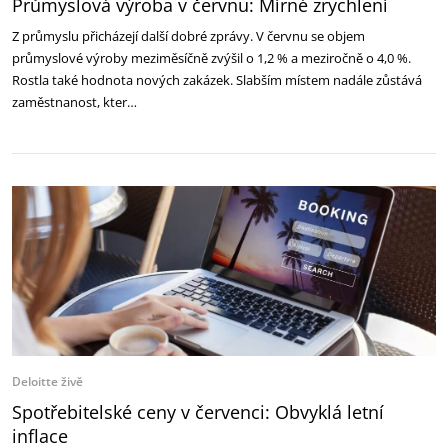
Průmyslová výroba v červnu: Mírné zrychlení
Z průmyslu přicházejí další dobré zprávy. V červnu se objem
průmyslové výroby meziměsíčně zvýšil o 1,2 % a meziročně o 4,0 %.
Rostla také hodnota nových zakázek. Slabším místem nadále zůstává
zaměstnanost, kter…
Deloitte živě
Spotřebitelské ceny v červenci: Obvyklá letní
inflace