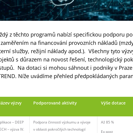
ždý z těchto programů nabízí specifickou podporu p
 zaměřením na financování provozních nákladů (mzdy
terní služby, režijní náklady apod.). Všechny tyto výz
ojektů s důrazem na novost řešení, technologický po
stupů. Na dotaci si mohou sáhnout i podniky v Praz
TREND. Níže uvádíme přehled předpokládaných param
ázev výzvy
Podporované aktivity
Výše dotace
plikace – DEEP
Podpora činností výzkumu a vývoje
Až 85 %
ECH – výzva IV.
v oblasti pokročilých technologií
Ex post