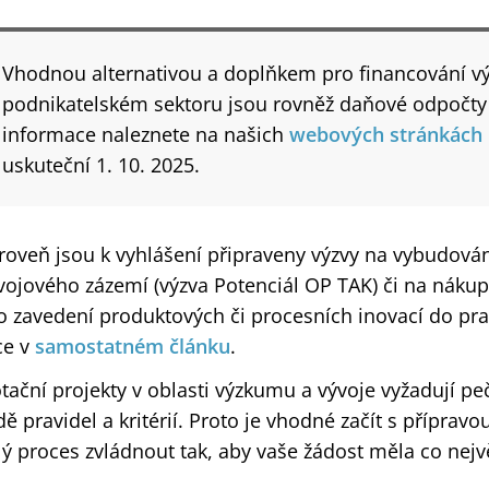
Vhodnou alternativou​ a doplňkem pro financování vý
podnikatelském sektoru jsou rovněž daňové odpočty n
informace naleznete na našich
webových stránkách
uskuteční 1. 10. 2025.
roveň jsou k vyhlášení připraveny výzvy na vybudov
vojového zázemí (výzva Potenciál OP TAK) či na nákup
o zavedení produktových či procesních inovací do pra
ce v
samostatném článku
.
tační projekty v oblasti výzkumu a vývoje vyžadují peč
dě pravidel a kritérií. Proto je vhodné začít s přípr
lý proces zvládnout tak, aby vaše žádost měla co nejv