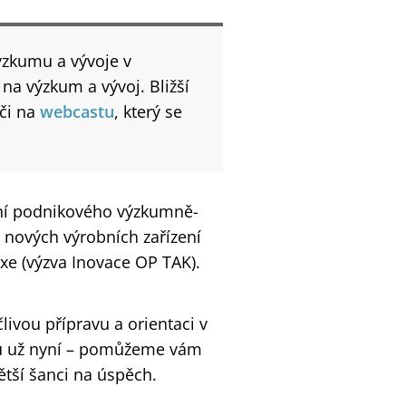
zkumu a vývoje​ v
a výzkum a vývoj. Bližší
či na
webcastu
, který se
ání podnikového výzkumně-
 nových výrobních zařízení
xe (výzva Inovace OP TAK).
livou přípravu a orientaci v
avou už nyní – pomůžeme vám
ětší šanci na úspěch.