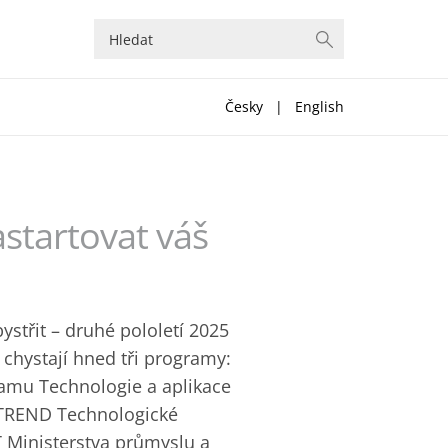
Česky
|
English
startovat váš
ystřit – druhé pololetí 2025
e chystají hned tři programy:
ramu Technologie a aplikace
ž TREND Technologické
 Ministerstva ‎průmyslu a