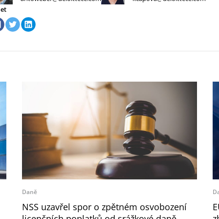
let
Daně
D
NSS uzavřel spor o zpětném osvobození
E
licenčních poplatků od srážkové daně
z