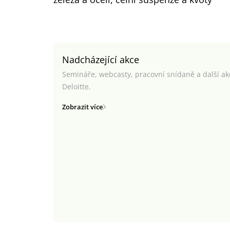
Nadcházející akce
Semináře, webcasty, pracovní snídaně a další a
Deloitte.
Zobrazit více