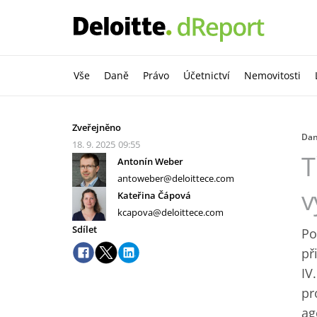
Vše
Daně
Právo
Účetnictví
Nemovitosti
Zveřejněno
Da
18. 9. 2025
09:55
T
Antonín Weber
antoweber@deloittece.com
v
Kateřina Čápová
kcapova@deloittece.com
Sdílet
Po
př
IV
pr
ag