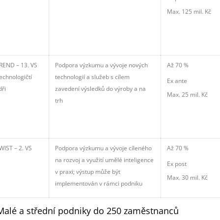
Max. 125 mil. Kč
REND – 13. VS
Podpora výzkumu a vývoje nových
Až 70 %
echnologičtí
technologií a služeb s cílem
Ex ante
dři
zavedení výsledků do výroby a na
Max. 25 mil. Kč
trh
WIST – 2. VS
Podpora výzkumu a vývoje cíleného
Až 70 %
na rozvoj a využití umělé inteligence
Ex post
v praxi; výstup může být
Max. 30 mil. Kč
implementován v rámci podniku
Malé a střední podniky do 250 zaměstnanců