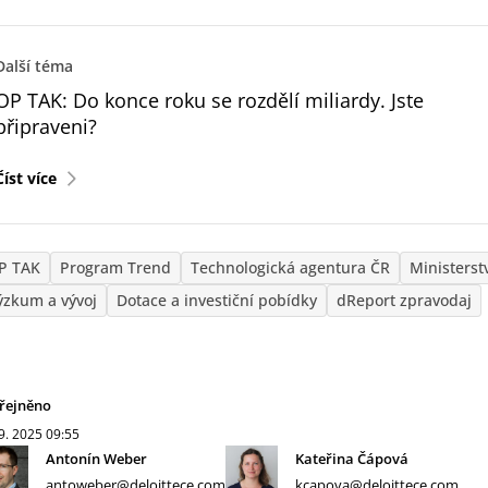
Další téma
OP TAK: Do konce roku se rozdělí miliardy. Jste
připraveni?‎
Číst více
P TAK
Program Trend
Technologická agentura ČR
Ministers
ýzkum a vývoj
Dotace a investiční pobídky
dReport zpravodaj
řejněno
 9. 2025
09:55
Antonín Weber
Kateřina Čápová
antoweber@deloittece.com
kcapova@deloittece.com