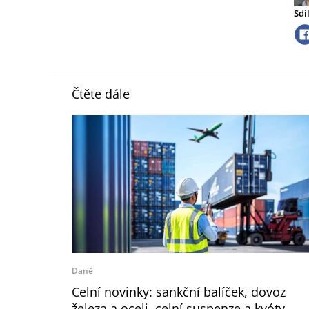
Sdí
Čtěte dále
Daně
Celní novinky: sankční balíček, dovoz
železa a oceli, celní suspenze a kvóty