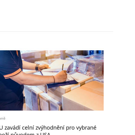
aně
U zavádí celní zvýhodnění pro vybrané
boží původem z USA