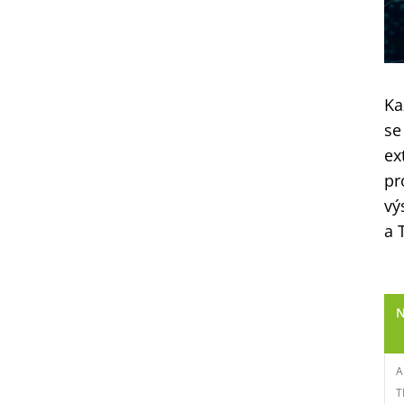
Ka
se
ex
pr
vý
a 
N
A
T