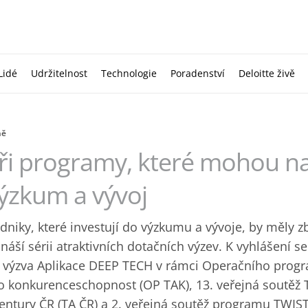
Lidé
Udržitelnost
Technologie
Poradenství
Deloitte živě
ně
ři programy, které mohou na
ýzkum a vývoj
dniky, které investují do výzkumu a vývoje, by měly zb
ináší sérii ‎atraktivních dotačních výzev. K vyhlášení s
. výzva Aplikace DEEP TECH v ‎rámci Operačního prog
o konkurenceschopnost (OP TAK), 13. veřejná ‎soutě
entury ČR (TA ČR) a 2. veřejná soutěž programu TWIST