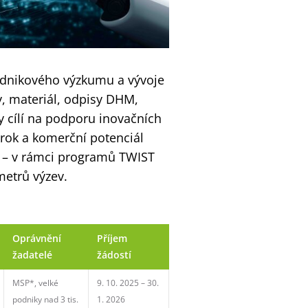
odnikového výzkumu a vývoje
, materiál, odpisy DHM,
vy cílí na podporu inovačních
krok a komerční potenciál
e – v rámci programů TWIST
etrů výzev.
Oprávnění
Příjem
žadatelé
žádostí
MSP*, velké
9. 10. 2025 – 30.
podniky nad 3 tis.
1. 2026