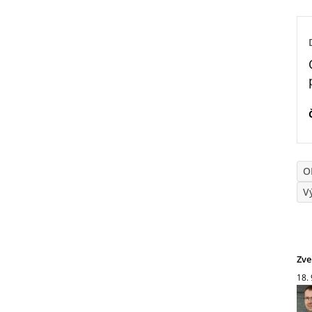
O
V
Zve
18.