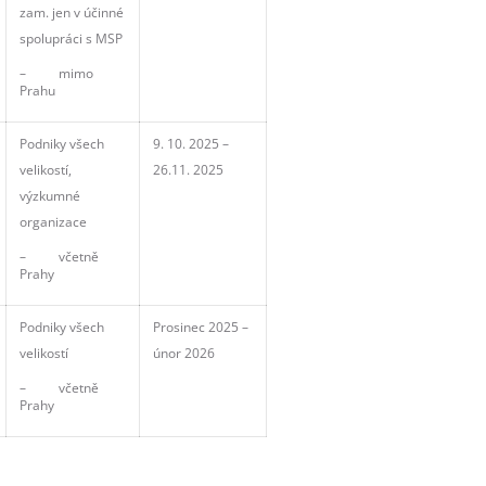
zam. jen v účinné
spolupráci s MSP
– mimo
Prahu
Podniky všech
9. 10. 2025 –
velikostí,
26.11. 2025
výzkumné
organizace
– včetně
Prahy
Podniky všech
Prosinec 2025 –
velikostí
únor 2026
– včetně
Prahy