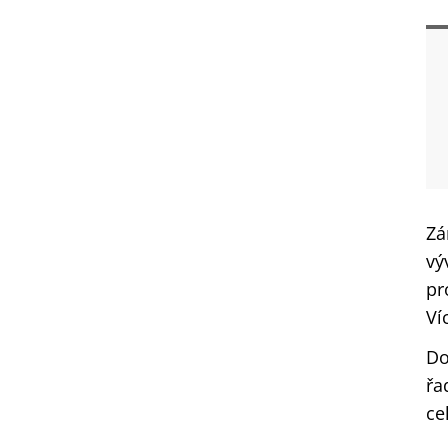
Zá
vý
pr
Ví
Do
řa
ce