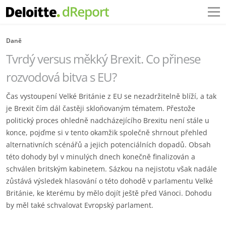
Daně
Tvrdý versus měkký Brexit. Co přinese
rozvodová bitva s EU?
Čas vystoupení Velké Británie z EU se nezadržitelně blíží, a tak
je Brexit čím dál častěji skloňovaným tématem. Přestože
politický proces ohledně nadcházejícího Brexitu není stále u
konce, pojďme si v tento okamžik společně shrnout přehled
alternativních scénářů a jejich potenciálních dopadů. Obsah
této dohody byl v minulých dnech konečně finalizován a
schválen britským kabinetem. Sázkou na nejistotu však nadále
zůstává výsledek hlasování o této dohodě v parlamentu Velké
Británie, ke kterému by mělo dojít ještě před Vánoci. Dohodu
by měl také schvalovat Evropský parlament.