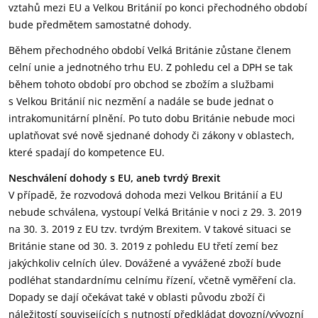
vztahů mezi EU a Velkou Británií po konci přechodného období
bude předmětem samostatné dohody.
Během přechodného období Velká Británie zůstane členem
celní unie a jednotného trhu EU. Z pohledu cel a DPH se tak
během tohoto období pro obchod se zbožím a službami
s Velkou Británií nic nezmění a nadále se bude jednat o
intrakomunitární plnění. Po tuto dobu Británie nebude moci
uplatňovat své nově sjednané dohody či zákony v oblastech,
které spadají do kompetence EU.
Neschválení dohody s EU, aneb tvrdý Brexit
V případě, že rozvodová dohoda mezi Velkou Británií a EU
nebude schválena, vystoupí Velká Británie v noci z 29. 3. 2019
na 30. 3. 2019 z EU tzv. tvrdým Brexitem. V takové situaci se
Británie stane od 30. 3. 2019 z pohledu EU třetí zemí bez
jakýchkoliv celních úlev. Dovážené a vyvážené zboží bude
podléhat standardnímu celnímu řízení, včetně vyměření cla.
Dopady se dají očekávat také v oblasti původu zboží či
náležitostí souvisejících s nutností předkládat dovozní/vývozní