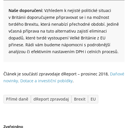
Naše doporučení:
Vzhledem k nejisté politické situaci
v Británii doporučujeme připravovat se i na možnost
tvrdého Brexitu, která nenabízí přechodné období. Jedině
včasná příprava na tuto alternativu zajistí eliminaci
dopadů, které tvrdé vystoupení Velké Británie z EU
přinese. Rádi vám budeme nápomocni s podrobnější
analýzou či efektivním nastavením DPH i celních procesů.
Článek je součástí zpravodaje dReport – prosinec 2018,
D
a
ňové
novinky, Dotace a investiční pobídk
y
.
Přímé daně
dReport zpravodaj
Brexit
EU
Zveřejněno