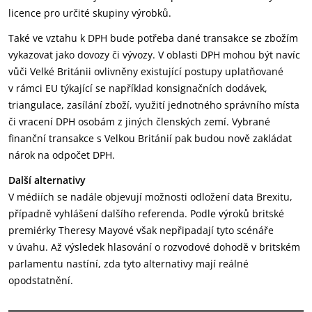
licence pro určité skupiny výrobků.
Také ve vztahu k DPH bude potřeba dané transakce se zbožím
vykazovat jako dovozy či vývozy. V oblasti DPH mohou být navíc
vůči Velké Británii ovlivněny existující postupy uplatňované
v rámci EU týkající se například konsignačních dodávek,
triangulace, zasílání zboží, využití jednotného správního místa
či vracení DPH osobám z jiných členských zemí. Vybrané
finanční transakce s Velkou Británií pak budou nově zakládat
nárok na odpočet DPH.
Další alternativy
V médiích se nadále objevují možnosti odložení data Brexitu,
případně vyhlášení dalšího referenda. Podle výroků britské
premiérky Theresy Mayové však nepřipadají tyto scénáře
v úvahu. Až výsledek hlasování o rozvodové dohodě v britském
parlamentu nastíní, zda tyto alternativy mají reálné
opodstatnění.