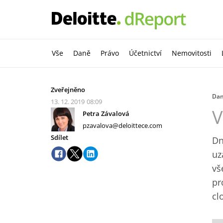
Vše
Daně
Právo
Účetnictví
Nemovitosti
Zveřejněno
Da
13. 12. 2019
08:09
V
Petra Závalová
pzavalova@deloittece.com
Sdílet
Dn
uz
vš
pr
cl