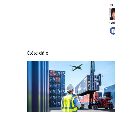
13.
Sdí
Čtěte dále