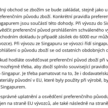
lný obchod se zbožím se bude zakládat, stejně jako 
eferenčním původu zboží. Konkrétní pravidla prefer
ngapurem jsou součástí této dohody. Při vývozu do 
vědčit preferenční původ prohlášením schváleného v
chodním dokladu (v případě zásilek do 6000 eur může
vozce). Při vývozu ze Singapuru se vývozci řídí singap
ohlášení o původu zboží se od ostatních obdobných d
kud hodláte osvědčovat preferenční původ zboží při 
mozřejmě třeba, aby zboží splnilo související pravi
-Singapur. Je třeba pamatovat na to, že i dodavatelská
teriály původní v EU, které byly použity při výrobě,
 Singapurem.
správné uplatnění a osvědčení preferenčního původu
jen na straně EU vývozců, ale také následně na stran