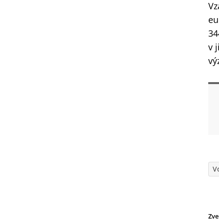
Vz
eu
34
v 
vý
V
Zve