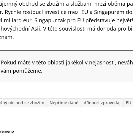
ájemný obchod se zbožím a službami mezi oběma par
r. Rychle rostoucí investice mezi EU a Singapurem d
4 miliard eur. Singapur tak pro EU představuje nejvě
jihovýchodní Asii. V této souvislosti má dohoda pro bi
znam.
Pokud máte v této oblasti jakékoliv nejasnosti, neváh
vám pomůžeme.
olný obchod se zbožím
Nepřímé daně
dReport zpravodaj
EU
řejněno