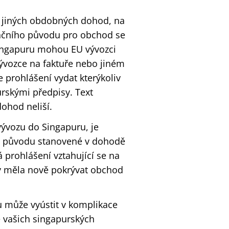
u jiných obdobných dohod, na
enčního původu pro obchod se
Singapuru mohou EU vývozci
ývozce na faktuře nebo jiném
 prohlášení vydat kterýkoliv
urskými předpisy. Text
ohod neliší.
vývozu do Singapuru, je
dlo původu stanovené v dohodě
 prohlášení vztahující se na
 by měla nově pokrývat obchod
 může vyústit v komplikace
ě vašich singapurských