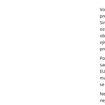
Vo
pr
Si
os
ob
vý
pr
Po
sa
EU
ma
se
Ne
ne