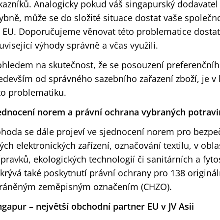
kazníků. Analogicky pokud váš singapurský dodavatel
ybně, může se do složité situace dostat vaše společno
 EU. Doporučujeme věnovat této problematice dostat
uvisející výhody správně a včas využili.
ohledem na skutečnost, že se posouzení preferenčníh
edevším od správného sazebního zařazení zboží, je v
to problematiku.
ednocení norem a právní ochrana vybraných potravi
hoda se dále projeví ve sjednocení norem pro bezpeč
ných elektronických zařízení, označování textilu, v obl
ípravků, ekologických technologií či sanitárních a fy
krývá také poskytnutí právní ochrany pro 138 originá
ráněným zeměpisným označením (CHZO).
ngapur – největší obchodní partner EU v JV Asii