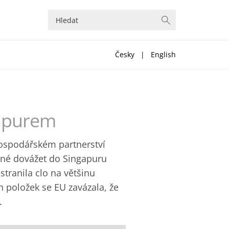
Česky
|
English
gapurem
hospodářském partnerství
žné dovážet do Singapuru
tranila clo na většinu
 položek se EU zavázala, že
.