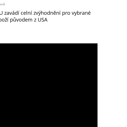
aně
U zavádí celní zvýhodnění pro vybrané
boží původem z USA