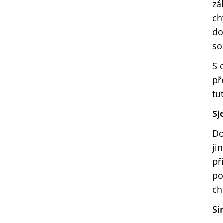
zá
ch
do
so
S 
př
tu
Sj
Do
ji
př
po
ch
Si