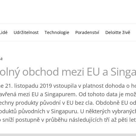
Lidé
Udržitelnost
Technologie
Poradenství
Deloitte živě
ně
olný obchod mezi EU a Sin
e 21. listopadu 2019 vstoupila v platnost dohoda o 
avřená mezi EU a Singapurem. Od tohoto data je mo
echny produkty původní v EU bez cla. Obdobně EU ods
oduktů původních v Singapuru. U některých vybraných
o sníží postupně v průběhu následujících tří až pěti let