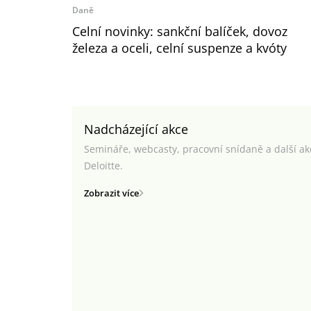
Daně
Celní novinky: sankční balíček, dovoz
železa a oceli, celní suspenze a kvóty
Nadcházející akce
Semináře, webcasty, pracovní snídaně a další a
Deloitte.
Zobrazit více