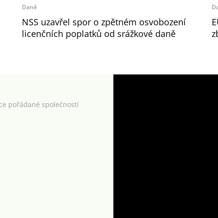
Daně
D
NSS uzavřel spor o zpětném osvobození
E
licenčních poplatků od srážkové daně
z
kce pořádané společností