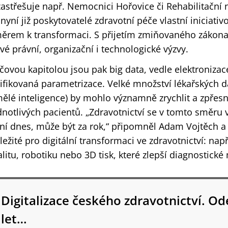
zastřešuje např. Nemocnici Hořovice či Rehabilitační 
 nyní již poskytovatelé zdravotní péče vlastní iniciativo
ěrem k transformaci. S přijetím zmiňovaného zákona 
vé právní, organizační i technologické výzvy.
íčovou kapitolou jsou pak big data, vedle elektroniza
ifikovaná parametrizace. Velké množství lékařských da
ělé inteligence) by mohlo významně zrychlit a zpřesn
dnotlivých pacientů. „Zdravotnictví se v tomto směru v
ní dnes, může být za rok,“ připomněl Adam Vojtěch a 
ležité pro digitální transformaci ve zdravotnictví: např
alitu, robotiku nebo 3D tisk, které zlepší diagnostické
Digitalizace českého zdravotnictví. Od
let…