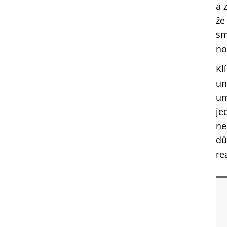
a 
že
sm
no
Kl
un
um
je
ne
dů
re