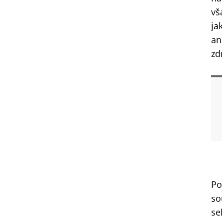
vš
ja
an
zd
Po
so
se