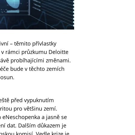
ivní – těmito přívlastky
h v rámci průzkumu Deloitte
rávě probíhajícími změnami.
péče bude v těchto zemích
posun.
ještě před vypuknutím
ritou pro většinu zemí.
 a eNeschopenka a jasně se
ení dat. Dalším důkazem je
skou komisí. Vedle krize je