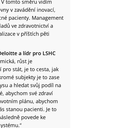
 V tomto směru vidím
ovny v zavádění inovací,
ocné pacienty. Management
adů ve zdravotnictví a
zace v příštích pěti
eloitte a lídr pro LSHC
mická, růst je
 pro stát, je to cesta, jak
oukromé subjekty je to zase
nysu a hledat svůj podíl na
vé, abychom své zdraví
dravotním plánu, abychom
ás stanou pacienti. Je to
 následně povede ke
systému.“