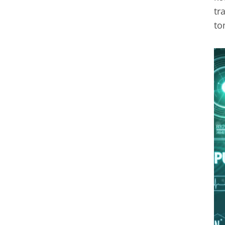
tr
to