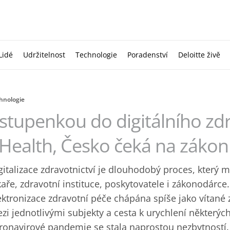
Lidé
Udržitelnost
Technologie
Poradenství
Deloitte živě
hnologie
stupenkou do digitálního zdr
Health, Česko čeká na zákon 
gitalizace zdravotnictví je dlouhodobý proces, který 
kaře, zdravotní instituce, poskytovatele i zákonodárce
ektronizace zdravotní péče chápána spíše jako vítan
zi jednotlivými subjekty a cesta k urychlení některýc
ronavirové pandemie se stala naprostou nezbytností.