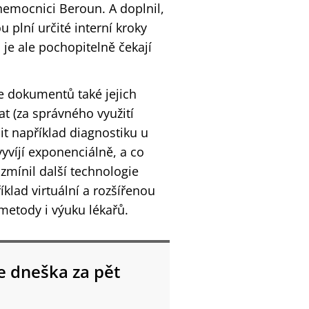
nemocnici Beroun. A doplnil,
u plní určité interní kroky
je ale pochopitelně čekají
ce dokumentů také jejich
t (za správného využití
it například diagnostiku u
yvíjí exponenciálně, a co
zmínil další technologie
íklad virtuální a rozšířenou
 metody i výuku lékařů.
e dneška za pět