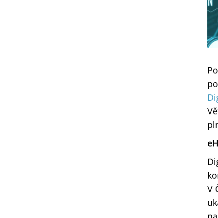
Po
po
Di
Vě
pl
eH
Di
ko
V 
uk
na