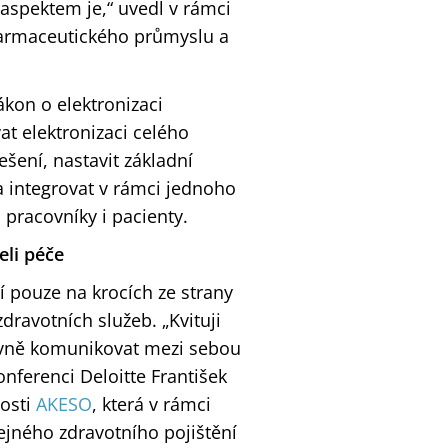
 aspektem je,“ uvedl v rámci
farmaceutického průmyslu a
ákon o elektronizaci
t elektronizaci celého
ešení, nastavit základní
a integrovat v rámci jednoho
pracovníky i pacienty.
eli péče
í pouze na krocích ze strany
zdravotních služeb. „Kvituji
ktivně komunikovat mezi sebou
onferenci Deloitte František
nosti
AKESO
, která v rámci
ejného zdravotního pojištění