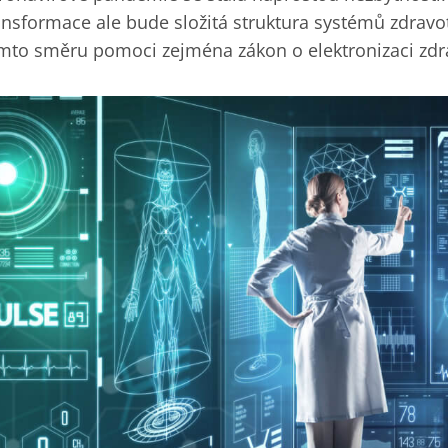
ansformace ale bude složitá struktura systémů zdravo
mto směru pomoci zejména zákon o elektronizaci zdra