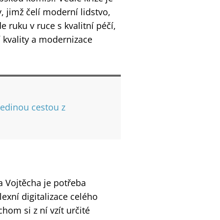
, jimž čelí moderní lidstvo,
e ruku v ruce s kvalitní péčí,
 kvality a modernizace
jedinou cestou z
a Vojtěcha je potřeba
exní digitalizace celého
hom si z ní vzít určité