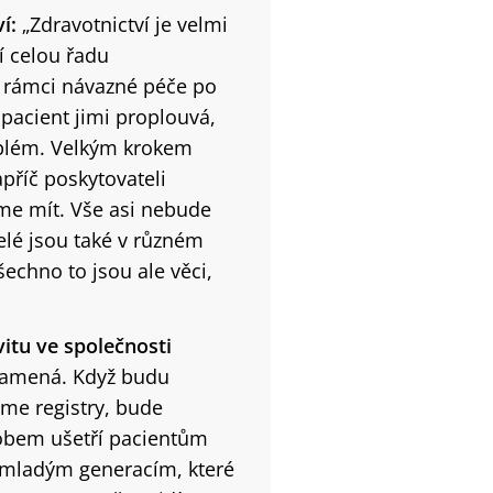
ví:
„Zdravotnictví je velmi
í celou řadu
v rámci návazné péče po
pacient jimi proplouvá,
roblém. Velkým krokem
říč poskytovateli
me mít. Vše asi nebude
elé jsou také v různém
echno to jsou ale věci,
vitu ve společnosti
eznamená. Když budu
eme registry, bude
obem ušetří pacientům
i mladým generacím, které