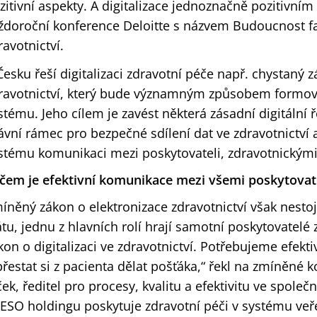
zitivní aspekty. A digitalizace jednoznačně pozitivním
ždoroční konference Deloitte s názvem Budoucnost 
ravotnictví.
Česku řeší digitalizaci zdravotní péče např. chystaný z
ravotnictví, který bude významným způsobem formova
stému. Jeho cílem je zavést některá zásadní digitální ř
ávní rámec pro bezpečné sdílení dat ve zdravotnictví 
stému komunikaci mezi poskytovateli, zdravotnickými 
íčem je efektivní komunikace mezi všemi poskytovat
íněný zákon o elektronizace zdravotnictví však nestoj
átu, jednu z hlavních rolí hrají samotní poskytovatelé 
kon o digitalizaci ve zdravotnictví. Potřebujeme efe
přestat si z pacienta dělat pošťáka,“ řekl na zmíněné k
ček, ředitel pro procesy, kvalitu a efektivitu ve společ
ESO holdingu poskytuje zdravotní péči v systému veř