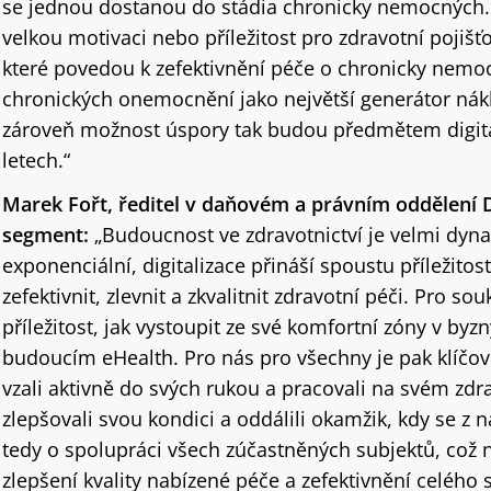
se jednou dostanou do stádia chronicky nemocných.
velkou motivaci nebo příležitost pro zdravotní pojišť
které povedou k zefektivnění péče o chronicky nem
chronických onemocnění jako největší generátor nákl
zároveň možnost úspory tak budou předmětem digitali
letech.“
Marek Fořt, ředitel v daňovém a právním oddělení D
segment:
„Budoucnost ve zdravotnictví je velmi dyna
exponenciální, digitalizace přináší spoustu příležitostí
zefektivnit, zlevnit a zkvalitnit zdravotní péči. Pro s
příležitost, jak vystoupit ze své komfortní zóny v byz
budoucím eHealth. Pro nás pro všechny je pak klíčo
vzali aktivně do svých rukou a pracovali na svém z
zlepšovali svou kondici a oddálili okamžik, kdy se z n
tedy o spolupráci všech zúčastněných subjektů, což
zlepšení kvality nabízené péče a zefektivnění celého 