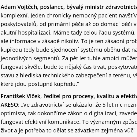
Adam Vojtěch, poslanec, bývalý ministr zdravotnict
komplexní. Jeden chronicky nemocný pacient navštív
poskytovatelů, od primární péče až po domácí péči 
akutní hospitalizaci. Máme tady celou řadu systémů, 
ale informace v zásadě nikoliv. To je ten zásadní p
kupředu tedy bude sjednocení systému oběhu dat nap
jednotlivých segmentů. Za pět let tuhle ambici může
fungovat skvěle, bude to nějaký čas trvat, poskytovat
stavu z hlediska technického zabezpečení a terénu, vš
které jdou postupně kupředu.“
František Vlček, ředitel pro procesy, kvalitu a efekti
AKESO:
„Ve zdravotnictví se ukázalo, že 5 let nic n
optimista, tak dokončíme zákon o digitalizaci, zaved
fungovat efektivní komunikace. To významným způs
život a je potřeba to dělat se závazkem zejména vůč