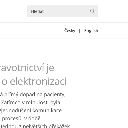
Česky
|
English
avotnictví je
o elektronizaci
má přímý dopad na pacienty,
. Zatímco v minulosti byla
é zjednodušení komunikace
h procesů, v době
 Jednou z největších překážek