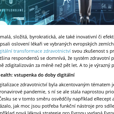
malá, složitá, byrokratická, ale také inovativní či efekt
psali oslovení lékaři ve vybraných evropských zemíc
gitální transformace zdravotnictví
svou zkušenost s p
tšina respondentů se domnívá, že systém zdravotní 
ně zdigitalizován za méně než pět let. A to je výrazný 
ealth: vstupenka do doby digitální
gitalizace zdravotnictví byla akcentovaným tématem 
ronavirové pandemie, s ní se ale stala naprostou prio
Česku se v tomto směru osvědčily například eRecept
ázalo, jak moc jsou potřeba funkční nástroje pro sdíl
příklad nová léková strategie pro Evropu vydaná Evrop