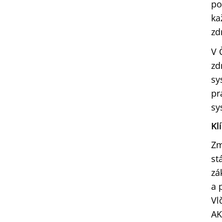
po
ka
zd
V 
zd
sy
pr
sy
Kl
Zm
st
zá
a 
Vl
AK