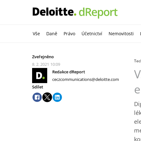
Vše
Daně
Právo
Účetnictví
Nemovitosti
Zveřejněno
Tec
8. 2. 2021
10:09
V
Redakce dReport
ceczcommunications@deloitte.com
e
Sdílet
Di
lé
el
me
ko