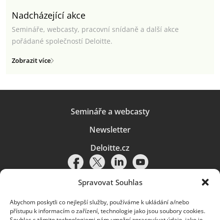
Nadcházející akce
Semináře, webcasty, pracovní snídaně a další akce
pořádané společností Deloitte.
Zobrazit více
Semináře a webcasty
Newsletter
Deloitte.cz
Spravovat Souhlas
Abychom poskytli co nejlepší služby, používáme k ukládání a/nebo
Pravidla používání
|
Ochrana osobních údajů
|
Soubory cookies
|
přístupu k informacím o zařízení, technologie jako jsou soubory cookies.
Deloitte.cz
Souhlas s těmito technologiemi nám umožní zpracovávat údaje, jako je