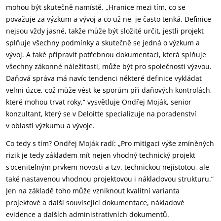
mohou být skutečně namístě. „Hranice mezi tím, co se
považuje za výzkum a vývoj a co už ne, je často tenká. Definice
nejsou vždy jasné, takže může být složité určit, jestli projekt
splňuje všechny podmínky a skutečně se jedná o výzkum a
vývoj. A také připravit potřebnou dokumentaci, která splňuje
všechny zákonné náležitosti, může být pro společnosti výzvou.
Daňová správa má navíc tendenci některé definice vykládat
velmi úzce, což může vést ke sporům při daňových kontrolách,
které mohou trvat roky,“ vysvětluje Ondřej Moják, senior
konzultant, který se v Deloitte specializuje na poradenství
v oblasti výzkumu a vývoje.
Co tedy s tím? Ondřej Moják radí: „Pro mitigaci výše zmíněných
rizik je tedy základem mít nejen vhodný technický projekt
s ocenitelným prvkem novosti a tzv. technickou nejistotou, ale
také nastavenou vhodnou projektovou i nákladovou strukturu.“
Jen na základě toho může vzniknout kvalitní varianta
projektové a další související dokumentace, nákladové
evidence a dalších administrativních dokumentů.