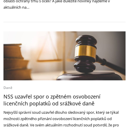
oblasti ochrany trhu s ocelí? A jaké důležité novinky najdeme v
aktuálních na…
Daně
NSS uzavřel spor o zpětném osvobození
licenčních poplatků od srážkové daně
Nejvyšší správní soud uzavřel dlouho sledovaný spor, který se týkal
možnosti zpětného přiznání osvobození licenčních poplatků od
srážkové daně. Ve svém aktuálním rozhodnutí soud potvrdil, že pro