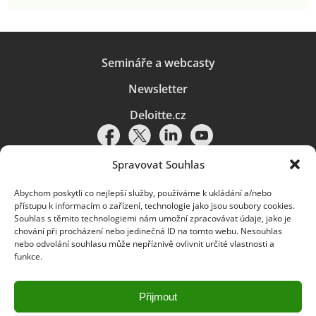
Semináře a webcasty
Newsletter
Deloitte.cz
Spravovat Souhlas
Abychom poskytli co nejlepší služby, používáme k ukládání a/nebo
Pravidla používání
|
Ochrana osobních údajů
|
Soubory cookies
|
přístupu k informacím o zařízení, technologie jako jsou soubory cookies.
Deloitte.cz
Souhlas s těmito technologiemi nám umožní zpracovávat údaje, jako je
chování při procházení nebo jedinečná ID na tomto webu. Nesouhlas
© 2026. Více informací najdete v
Pravidlech používání
.
nebo odvolání souhlasu může nepříznivě ovlivnit určité vlastnosti a
funkce.
Deloitte označuje jednu či více společností globální sítě členských
společností Deloitte Touche Tohmatsu Limited („DTTL“) a jejich dceřiné
a přidružené subjekty (souhrnně „organizace Deloitte“). Společnost DTTL
(rovněž označovaná jako „Deloitte Global“) a každá z jejích členských
Přijmout
společností a jejich přidružených subjektů je samostatným a nezávislým
právním subjektem, který není oprávněn zavazovat nebo přijímat závazky