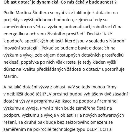
Oblast dotací je dynamická. Co nás čeká v budoucnosti?
Podle Martina Šindlera se nyní více inklinuje k dotacím na
projekty s vyšší přidanou hodnotou, zejména tedy se
zaměřením na vědu a výzkum, automatizaci, robotizaci či na
energetiku a ochranu životního prostředí. Dochází také
k podpoře specifických oblastí, které jsou v souladu s Národní
inovační strategií. „Pokud se budeme bavit o dotacích na
výzkum a vývoj, zde objem dostupných dotačních prostředků
neklesá, poptávka po nich však roste, je tedy kladen vyšší
důraz na kvalitu předkládaných žádostí o dotaci,“ upozorňuje
Martin.
A na jaké dotační výzvy z oblasti VaV se tedy mohou firmy
v nejbližší době těšit? „V prosinci budou vyhlášeny dvě zásadní
dotační výzvy v programu Aplikace na podporu firemního
výzkumu a vývoje. První z nich bude zaměřena čistě na
podporu výzkumu a vývoje v oblasti IT a nových softwarových
řešení. Ta druhá pak bude bez sektorového omezení se
zaměřením na pokročilé technologie typu DEEP TECH a