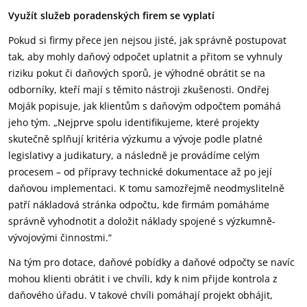
Využít služeb poradenských firem se vyplatí
Pokud si firmy přece jen nejsou jisté, jak správně postupovat
tak, aby mohly daňový odpočet uplatnit a přitom se vyhnuly
riziku pokut či daňových sporů, je výhodné obrátit se na
odborníky, kteří mají s těmito nástroji zkušenosti. Ondřej
Moják popisuje, jak klientům s daňovým odpočtem pomáhá
jeho tým. „Nejprve spolu identifikujeme, které projekty
skutečně splňují kritéria výzkumu a vývoje podle platné
legislativy a judikatury, a následně je provádíme celým
procesem – od přípravy technické dokumentace až po její
daňovou implementaci. K tomu samozřejmě neodmyslitelně
patří nákladová stránka odpočtu, kde firmám pomáháme
správně vyhodnotit a doložit náklady spojené s výzkumně-
vývojovými činnostmi.“
Na tým pro dotace, daňové pobídky a daňové odpočty se navíc
mohou klienti obrátit i ve chvíli, kdy k nim přijde kontrola z
daňového úřadu. V takové chvíli pomáhají projekt obhájit,