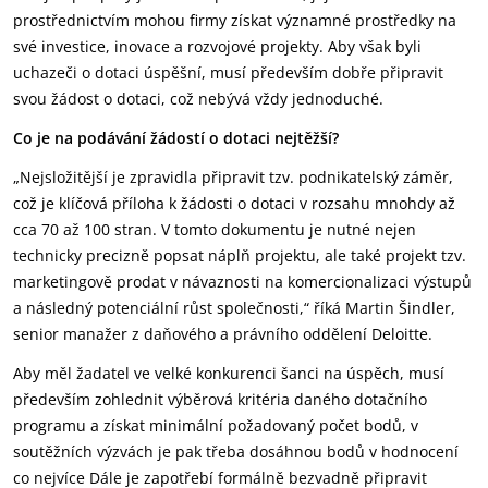
prostřednictvím mohou firmy získat významné prostředky na
své investice, inovace a rozvojové projekty. Aby však byli
uchazeči o dotaci úspěšní, musí především dobře připravit
svou žádost o dotaci, což nebývá vždy jednoduché.
Co je na podávání žádostí o dotaci nejtěžší?
„Nejsložitější je zpravidla připravit tzv. podnikatelský záměr,
což je klíčová příloha k žádosti o dotaci v rozsahu mnohdy až
cca 70 až 100 stran. V tomto dokumentu je nutné nejen
technicky precizně popsat náplň projektu, ale také projekt tzv.
marketingově prodat v návaznosti na komercionalizaci výstupů
a následný potenciální růst společnosti,“ říká Martin Šindler,
senior manažer z daňového a právního oddělení Deloitte.
Aby měl žadatel ve velké konkurenci šanci na úspěch, musí
především zohlednit výběrová kritéria daného dotačního
programu a získat minimální požadovaný počet bodů, v
soutěžních výzvách je pak třeba dosáhnou bodů v hodnocení
co nejvíce Dále je zapotřebí formálně bezvadně připravit