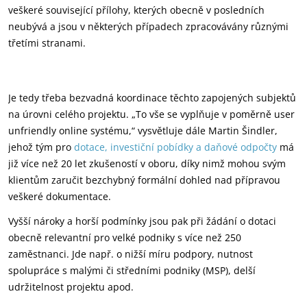
veškeré související přílohy, kterých obecně v posledních
neubývá a jsou v některých případech zpracovávány různými
třetími stranami.
Je tedy třeba bezvadná koordinace těchto zapojených subjektů
na úrovni celého projektu. „To vše se vyplňuje v poměrně user
unfriendly online systému,“ vysvětluje dále Martin Šindler,
jehož tým pro
dotace, investiční pobídky a daňové odpočty
má
již více než 20 let zkušeností v oboru, díky nimž mohou svým
klientům zaručit bezchybný formální dohled nad přípravou
veškeré dokumentace.
Vyšší nároky a horší podmínky jsou pak při žádání o dotaci
obecně relevantní pro velké podniky s více než 250
zaměstnanci. Jde např. o nižší míru podpory, nutnost
spolupráce s malými či středními podniky (MSP), delší
udržitelnost projektu apod.