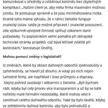
komunikovat s úředníky a zvládnout kontrolu bez zbytečných
komplikací. „Naším cílem je, aby měla firma maximální možnou
jistotu, že postupuje správně a že jsou minimalizována rizika.
Kromě toho máme výhodu, že v rámci Deloitte funguje
znalecký ústav, takže je možné připravit i znalecké posouzení,
zda výzkumně-vývojové činnosti splňují zákonem dané
požadavky. To poplatníkům velmi pomáhá při obhajobě
technické stránky projektů, což bývá klíčové zvláště při
kontrolách,“ konstatuje Ondřej.
Mohou pomoci změny v legislativě?
O změnách, které by oblast daňových odpočtů zjednodušily a
zpřehlednily, se hovoří již dlouho. A volají po nich nejen
samotné firmy, ale například i Svaz průmyslu a dopravy.
Stejný pohled zastávají i odborníci z Deloitte. „Byli bychom
rádi, kdyby byl celý proces více transparentní a už by se tolik
neřešily malé formální nedostatky, které mohou vést k
zamítnutí celého daňového odpočtu. Také by bylo skvělé, kdyby
se zefektivnila daňová kontrola, aby byla jednodušší a