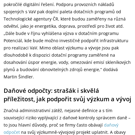
pokročilé digitální řešení. Podporu provozních nákladů
spojených s VaV pak doplní paleta dotačních programů od
Technologické agentury ČR, které budou zaměřeny na různá
odvětví, jako je energetika, doprava, prostředí pro život atd.
„Dále bude v říjnu vyhlášena výzva v dotačním programu
Potenciál, kde bude možno investičně podpořit infrastrukturu
pro realizaci VaV. Mimo oblast výzkumu a vývoje jsou pak
dlouhodobě k dispozici dotační programy zaměřené na
dosahování úspor energie, vody, omezování emisí skleníkových
plynů a budování obnovitelných zdrojů energie,“ dodává
Martin Šindler.
Daňové odpočty: strašák i skvělá
příležitost, jak podpořit svůj výzkum a vývoj
Značná administrativní zátěž, nejasné definice a s tím
související riziko vyplývající z daňové kontroly správcem daně –
to jsou hlavní důvody, proč se firmy často obávají
daňový
odpočet
na svůj výzkumně-vývojový projekt uplatnit. A obavy