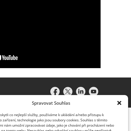
Spravovat Souhlas
ytli co nejlepší služby, používáme k ukládání a/nebo přístupu k
 zařízení, technologie jako jsou soubory cookies. Souhlas s těmito
mi nám umožní zpracovávat údaje, jako je chování při procházení nebo
D na tomto webu. Nesouhlas nebo odvolání souhlasu může nepříznivě