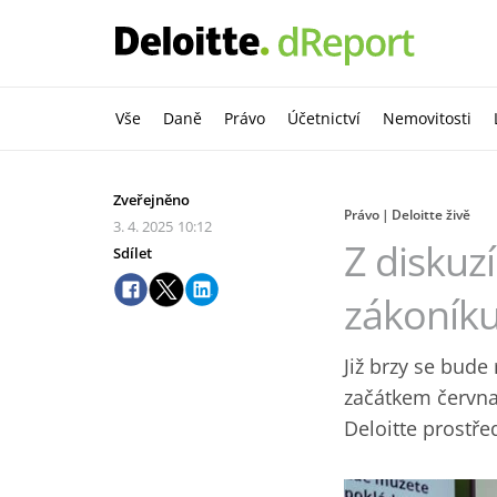
Vše
Daně
Právo
Účetnictví
Nemovitosti
Zveřejněno
Právo
Deloitte živě
3. 4. 2025
10:12
Z diskuz
Sdílet
zákoníku
Již brzy se bude
začátkem června
Deloitte prostře