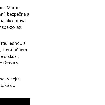
áce Martin
ání, bezpečná a
éma akcentoval
inspektorátu
itte. Jednou z
á, která během
é diskuzi,
anažerka v
související
 také do