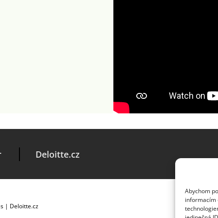
r
Deloitte.cz
Abychom posk
informacím o
es
|
Deloitte.cz
technologie
jedinečná I