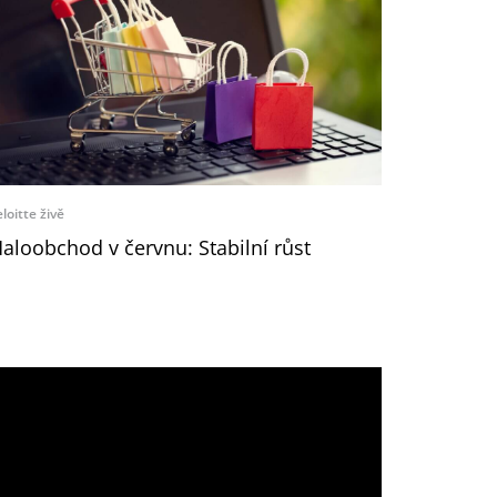
loitte živě
aloobchod v červnu: Stabilní růst