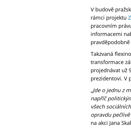
V budově pražské
rámci projektu
Z
pracovním právu,
informacemi nab
pravděpodobně br
Takzvaná flexino
transformace zá
projednávat už 9
prezidentovi. V 
„Jde o jednu z m
napříč politický
všech sociálníc
opravdu pečlivě
na akci Jana Ska