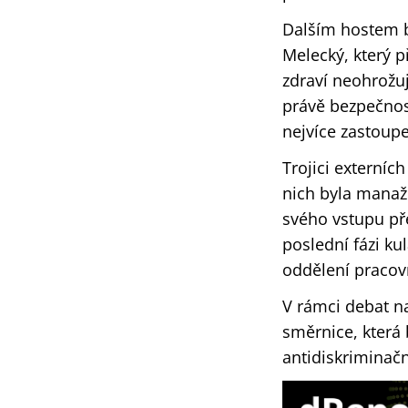
Dalším hostem b
Melecký, který p
zdraví neohrožuj
právě bezpečnost
nejvíce zastoupe
Trojici externíc
nich byla manaž
svého vstupu př
poslední fázi ku
oddělení pracov
V rámci debat n
směrnice, která
antidiskriminač