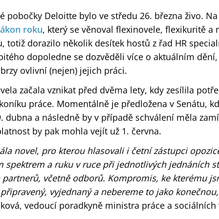
 pobočky Deloitte bylo ve středu 26. března živo. Na 
ákon roku
, který se věnoval flexinovele, flexikuritě 
 totiž dorazilo několik desítek hostů z řad HR specia
itého dopoledne se dozvěděli více o aktuálním dění,
zy ovlivní (nejen) jejich práci.
vela začala vznikat před dvěma lety, kdy zesílila potř
koníku práce. Momentálně je předložena v Senátu, k
. dubna a následně by v případě schválení měla zamíř
platnost by pak mohla vejít už 1. června.
ála novel, pro kterou hlasovali i četní zástupci opozic
m spektrem a ruku v ruce při jednotlivých jednáních st
h partnerů, včetně odborů. Kompromis, ke kterému jsm
 připravený, vyjednaný a nebereme to jako konečnou,
lková, vedoucí poradkyně ministra práce a sociálních 