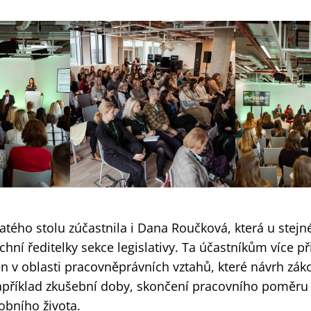
latého stolu zúčastnila i Dana Roučková, která u stejné
chní ředitelky sekce legislativy. Ta účastníkům více při
 v oblasti pracovněprávních vztahů, které návrh záko
 například zkušební doby, skončení pracovního poměru
obního života.