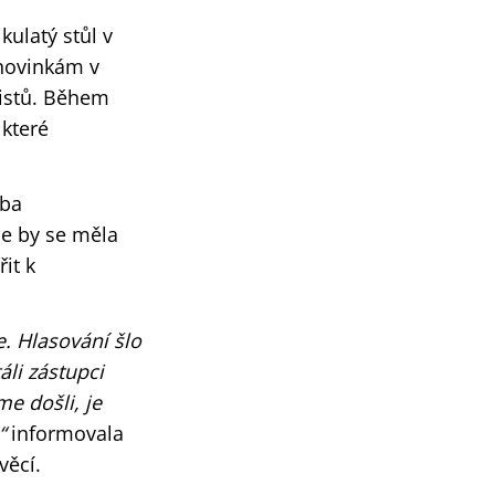
kulatý stůl v
a novinkám v
listů. Během
 které
eba
de by se měla
it k
e. Hlasování šlo
áli zástupci
e došli, je
“
informovala
věcí.