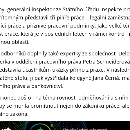
yl generální inspektor ze Státního úřadu inspekce pr
řítomným představil tři pilíře práce – legální zaměstn
ící práce a příznivé pracovní podmínky. Jako velké t
 práce, která je v posledních letech v rámci kontrol 
nou oblastí.
h odborníků doplnily také expertky ze společnosti Delo
erka v oddělení pracovního práva Petra Schneiderov
edstavila účastníkům ukázky přímo z praxe. V následn
latého stolu, ji pak vystřídala kolegyně Jana Černá, m
ního práva a bankovnictví.
akonec došlo i na téma rovnosti odměňování a s ním 
 by se mohla promítnout nejen do zákoníku práce, ale
ního zákona.