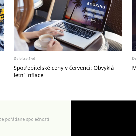
Deloitte živě
De
Spotřebitelské ceny v červenci: Obvyklá
M
letní inflace
kce pořádané společností