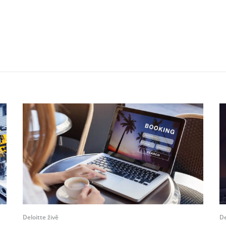
Deloitte živě
De