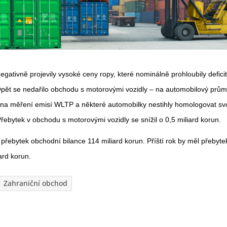
gativně projevily vysoké ceny ropy, které nominálně prohloubily defici
Opět se nedařilo obchodu s motorovými vozidly – na automobilový prům
na měření emisí WLTP a některé automobilky nestihly homologovat sv
ebytek v obchodu s motorovými vozidly se snížil o 0,5 miliard korun.
řebytek obchodní bilance 114 miliard korun. Příští rok by měl přebyte
ard korun.
Zahraniční obchod