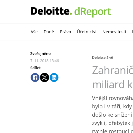
Vše
Daně
Právo
Účetnictví
Nemovitosti
Zveřejněno
Deloitte živě
7. 11. 2018
13:46
Zahranič
Sdílet
miliard 
Vnější rovnováh
bylo i v září, k
došlo ke snížení
zvykli, přebytek
rychle rostoucí d