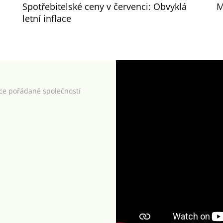
Spotřebitelské ceny v červenci: Obvyklá
M
letní inflace
kce pořádané společností