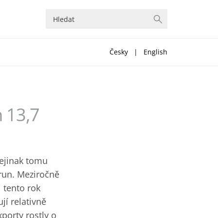
Česky
|
English
 13,7
Nejinak tomu
orun. Meziročně
 tento rok
jí relativně
xporty rostly o