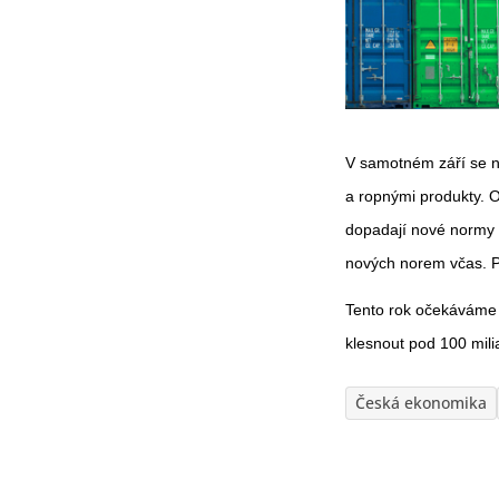
V samotném září se ne
a ropnými produkty. 
dopadají nové normy 
nových norem včas. Př
Tento rok očekáváme p
klesnout pod 100 mili
Česká ekonomika