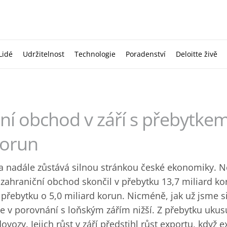
Lidé
Udržitelnost
Technologie
Poradenství
Deloitte živě
ní obchod v září s přebytkem
korun
a nadále zůstává silnou stránkou české ekonomiky. 
dy zahraniční obchod skončil v přebytku 13,7 miliard k
 přebytku o 5,0 miliard korun. Nicméně, jak už jsme si
 je v porovnání s loňským zářím nižší. Z přebytku ukusu
ovozy. Jejich růst v září předstihl růst exportu, když e