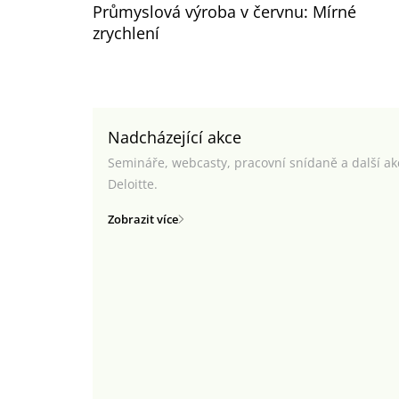
Průmyslová výroba v červnu: Mírné
zrychlení
Nadcházející akce
Semináře, webcasty, pracovní snídaně a další a
Deloitte.
Zobrazit více