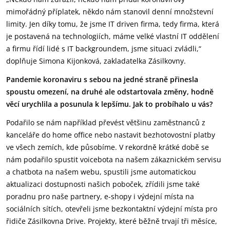
mimořádný příplatek, někdo nám stanovil denní množstevní
limity. Jen díky tomu, že jsme IT driven firma, tedy firma, která
je postavená na technologiích, máme velké vlastní IT oddělení
a firmu řídí lidé s IT backgroundem, jsme situaci zvládli,“
doplňuje Simona Kijonková, zakladatelka Zásilkovny.
Pandemie koronaviru s sebou na jedné straně přinesla
spoustu omezení, na druhé ale odstartovala změny, hodně
věcí urychlila a posunula k lepšímu. Jak to probíhalo u vás?
Podařilo se nám například převést většinu zaměstnanců z
kanceláře do home office nebo nastavit bezhotovostní platby
ve všech zemích, kde působíme. V rekordně krátké době se
nám podařilo spustit voicebota na našem zákaznickém servisu
a chatbota na našem webu, spustili jsme automatickou
aktualizaci dostupnosti našich poboček, zřídili jsme také
poradnu pro naše partnery, e-shopy i výdejní místa na
sociálních sítích, otevřeli jsme bezkontaktní výdejní místa pro
řidiče Zásilkovna Drive. Projekty, které běžně trvají tři měsíce,