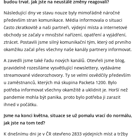
budou trvat. Jak jste na neustálé změny reagovali?
Následující dny ve stavu nouze byly mimořádně náročné
především stran komunikace. Média informovala o situaci
často zkratkovitě a naši partneři, výdejní místa a internetové
obchody se začaly v množství nařízení, opatření a vyjádření,
ztrácet. Postavili jsme silný komunikační tým, který od prvního
okamžiku začal přes všechny naše kanály partnery informovat.
A zavedli jsme také řadu nových kanálů. Otevřeli jsme blog,
pravidelně rozesíláme vysvětlující newslettery, vydáváme
streamované videorozhovory. Ty se velmi osvědčily především
u zaměstnanců, kterých má skupina Packeta 1200. Bylo
potřeba informovat všechny okamžitě a uklidnit je. Horší než
pandemie mohla být panika, proto bylo potřeba ji zarazit
ihned v počátku.
Jsme na konci května, situace se už pomalu vrací do normálu,
jak jste na tom teď?
K dnešnímu dni je v ČR otevřeno 2833 výdejních míst a tržby