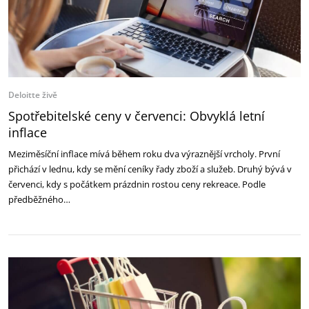
Deloitte živě
Spotřebitelské ceny v červenci: Obvyklá letní
inflace
Meziměsíční inflace mívá během roku dva výraznější vrcholy. První
přichází v lednu, kdy se mění ceníky řady zboží a služeb. Druhý bývá v
červenci, kdy s počátkem prázdnin rostou ceny rekreace. Podle
předběžného…