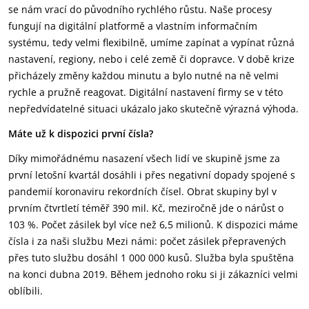
se nám vrací do původního rychlého růstu. Naše procesy
fungují na digitální platformě a vlastním informačním
systému, tedy velmi flexibilně, umíme zapínat a vypínat různá
nastavení, regiony, nebo i celé země či dopravce. V době krize
přicházely změny každou minutu a bylo nutné na ně velmi
rychle a pružně reagovat. Digitální nastavení firmy se v této
nepředvídatelné situaci ukázalo jako skutečně výrazná výhoda.
Máte už k dispozici první čísla?
Díky mimořádnému nasazení všech lidí ve skupině jsme za
první letošní kvartál dosáhli i přes negativní dopady spojené s
pandemií koronaviru rekordních čísel. Obrat skupiny byl v
prvním čtvrtletí téměř 390 mil. Kč, meziročně jde o nárůst o
103 %. Počet zásilek byl více než 6,5 milionů. K dispozici máme
čísla i za naši službu Mezi námi: počet zásilek přepravených
přes tuto službu dosáhl 1 000 000 kusů. Služba byla spuštěna
na konci dubna 2019. Během jednoho roku si ji zákazníci velmi
oblíbili.