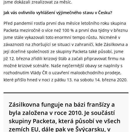
jsme dokázali zrealizovat za měsíc.
Jak vás ovlivnilo vyhlášení výjimečného stavu v Česku?
Před pandemií rostla první dva měsíce letošního roku skupina
Packeta meziročně o více než 100 % a první dva týdny v březnu
jsme stále vykazovali toto enormní tempo růstu. Nicméně v
závaznosti na zhoršující se situaci v zahraničí, kde Zásilkovna a
její dceřiné společnosti ze skupiny Packeta také působí, jsme
již 12. března zřídili krizový štáb a začali připravovat firmu na
možné krizové scénáře. Naše nejčernější obavy se naplnily s
rozhodnutím Vlády ČR o uzavření maloobchodního prodeje,
které přišlo hned v noci z pátku 13. na sobotu 14. března 2020.
Zásilkovna funguje na bázi franšízy a
byla založena v roce 2010. Je součástí
skupiny Packeta, která působí ve všech
zemích EU, dále pak ve Švýcarsku, v