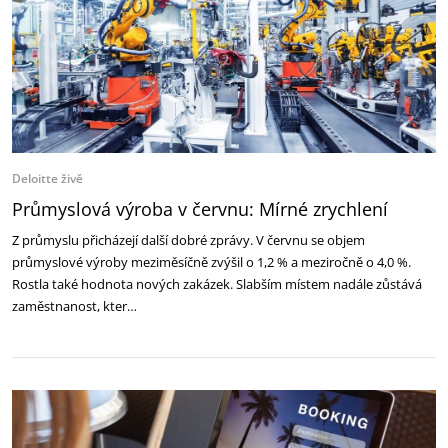
Deloitte živě
Průmyslová výroba v červnu: Mírné zrychlení
Z průmyslu přicházejí další dobré zprávy. V červnu se objem
průmyslové výroby meziměsíčně zvýšil o 1,2 % a meziročně o 4,0 %.
Rostla také hodnota nových zakázek. Slabším místem nadále zůstává
zaměstnanost, kter…