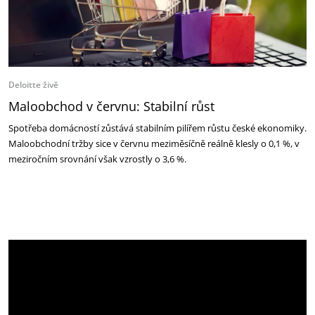
Deloitte živě
Maloobchod v červnu: Stabilní růst
Spotřeba domácností zůstává stabilním pilířem růstu české ekonomiky.
Maloobchodní tržby sice v červnu meziměsíčně reálně klesly o 0,1 %, v
meziročním srovnání však vzrostly o 3,6 %.