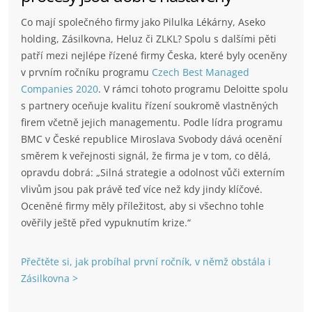
Co mají společného firmy jako Pilulka Lékárny, Aseko
holding, Zásilkovna, Heluz či ZLKL? Spolu s dalšími pěti
patří mezi nejlépe řízené firmy Česka, které byly oceněny
v prvním ročníku programu
Czech Best Managed
Companies 2020
. V rámci tohoto programu Deloitte spolu
s partnery oceňuje kvalitu řízení soukromě vlastněných
firem včetně jejich managementu. Podle lídra programu
BMC v České republice Miroslava Svobody dává ocenění
směrem k veřejnosti signál, že firma je v tom, co dělá,
opravdu dobrá: „Silná strategie a odolnost vůči externím
vlivům jsou pak právě teď více než kdy jindy klíčové.
Oceněné firmy měly příležitost, aby si všechno tohle
ověřily ještě před vypuknutím krize.“
Přečtěte si, jak probíhal první ročník, v němž obstála i
Zásilkovna >