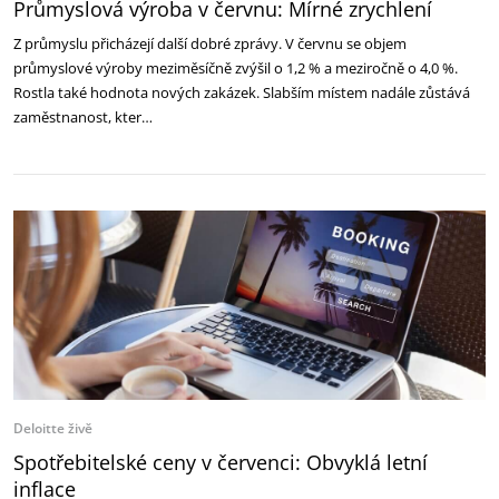
Průmyslová výroba v červnu: Mírné zrychlení
Z průmyslu přicházejí další dobré zprávy. V červnu se objem
průmyslové výroby meziměsíčně zvýšil o 1,2 % a meziročně o 4,0 %.
Rostla také hodnota nových zakázek. Slabším místem nadále zůstává
zaměstnanost, kter…
Deloitte živě
Spotřebitelské ceny v červenci: Obvyklá letní
inflace