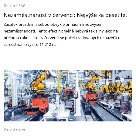
Deloitte živě
Nezaměstnanost v červenci: Nejvýše za deset let
Začátek prázdnin s sebou obvykle přináší mírné zvýšení
nezaměstnanosti. Tento efekt nicméně nebývá tak silný jako na
přelomu roku. Letos v červenci se počet evidovaných uchazečů o
zaměstnání zvýšil o 11 212 na …
Deloitte živě