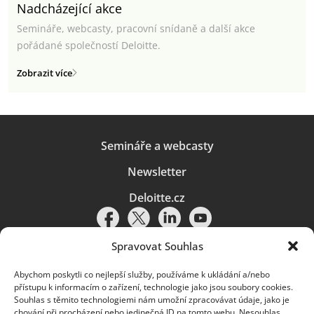
Nadcházející akce
Semináře, webcasty, pracovní snídaně a další akce
pořádané společností Deloitte.
Zobrazit více
Semináře a webcasty
Newsletter
Deloitte.cz
Spravovat Souhlas
Abychom poskytli co nejlepší služby, používáme k ukládání a/nebo
Pravidla používání
|
Ochrana osobních údajů
|
Soubory cookies
|
přístupu k informacím o zařízení, technologie jako jsou soubory cookies.
Deloitte.cz
Souhlas s těmito technologiemi nám umožní zpracovávat údaje, jako je
chování při procházení nebo jedinečná ID na tomto webu. Nesouhlas