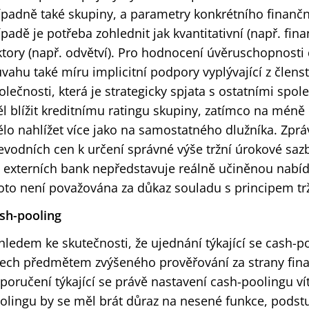
ípadně také skupiny, a parametry konkrétního finanč
ípadě je potřeba zohlednit jak kvantitativní (např. finan
ktory (např. odvětví). Pro hodnocení úvěruschopnosti d
úvahu také míru implicitní podpory vyplývající z členst
olečnosti, která je strategicky spjata s ostatními spo
l blížit kreditnímu ratingu skupiny, zatímco na méně
lo nahlížet více jako na samostatného dlužníka. Zpr
evodních cen k určení správné výše tržní úrokové saz
 externích bank nepředstavuje reálně učiněnou nabíd
oto není považována za důkaz souladu s principem tr
sh-pooling
hledem ke skutečnosti, že ujednání týkající se cash-p
tech předmětem zvýšeného prověřování za strany fina
poručení týkající se právě nastavení cash-poolingu ví
olingu by se měl brát důraz na nesené funkce, podstu