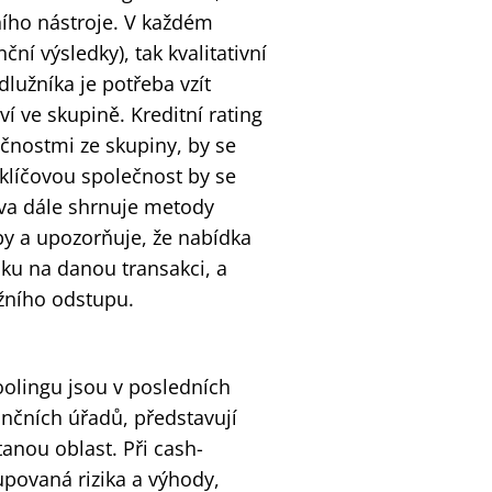
ního nástroje. V každém
ční výsledky), tak kvalitativní
lužníka je potřeba vzít
ví ve skupině. Kreditní rating
lečnostmi ze skupiny, by se
 klíčovou společnost by se
áva dále shrnuje metody
by a upozorňuje, že nabídka
ku na danou transakci, a
žního odstupu.
oolingu jsou v posledních
nčních úřadů, představují
tanou oblast. Při cash-
povaná rizika a výhody,