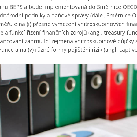
ánu BEPS a bude implementovaná do Směrnice OECD 
dnárodní podniky a daňové správy (dále „Směrnice O
měřuje na (i) přesné vymezení vnitroskupinových finanč
le a funkcí řízení finančních zdrojů (angl. treasury func
nancování zahrnující zejména vnitroskupinové půjčky a 
rance a na (v) různé formy pojištění rizik (angl. captiv