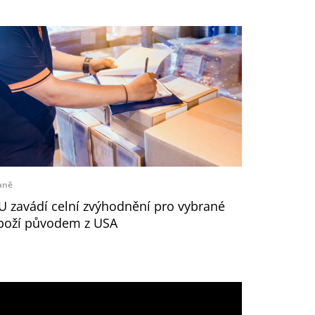
aně
U zavádí celní zvýhodnění pro vybrané
boží původem z USA