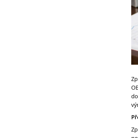
Zp
OE
do
vý
Př
Zp