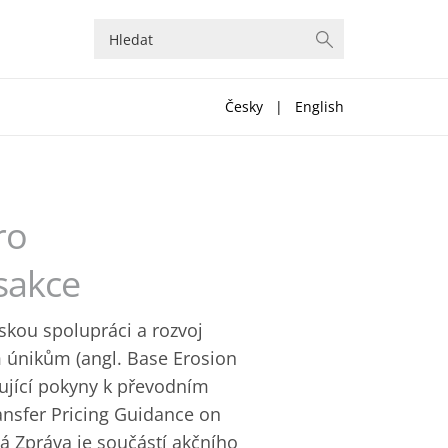
Česky
|
English
ro
sakce
skou spolupráci a rozvoj
ým únikům (angl. Base Erosion
rnující pokyny k převodním
ansfer Pricing Guidance on
á Zpráva je součástí akčního