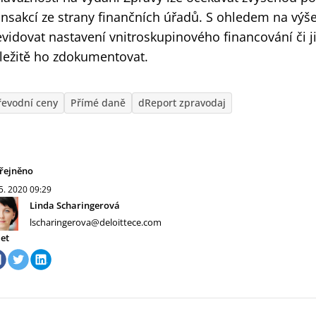
ansakcí ze strany finančních úřadů. S ohledem na vý
evidovat nastavení vnitroskupinového financování či j
ležitě ho zdokumentovat.
řevodní ceny
Přímé daně
dReport zpravodaj
řejněno
 5. 2020
09:29
Linda Scharingerová
lscharingerova@deloittece.com
let