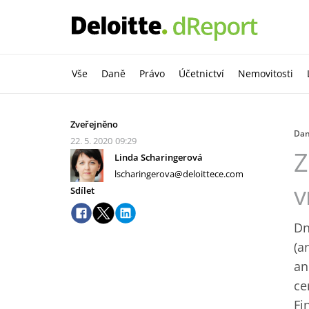
Vše
Daně
Právo
Účetnictví
Nemovitosti
Zveřejněno
Da
22. 5. 2020
09:29
Z
Linda Scharingerová
lscharingerova@deloittece.com
v
Sdílet
Dn
(a
an
ce
Fi