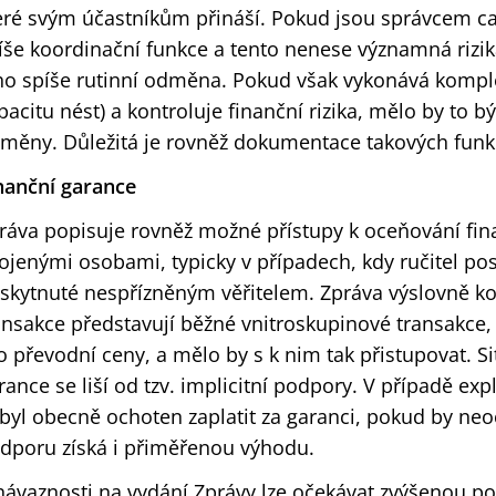
eré svým účastníkům přináší. Pokud jsou správcem c
íše koordinační funkce a tento nenese významná rizi
ho spíše rutinní odměna. Pokud však vykonává komple
pacitu nést) a kontroluje finanční rizika, mělo by to b
měny. Důležitá je rovněž dokumentace takových funkcí
nanční garance
ráva popisuje rovněž možné přístupy k oceňování fin
ojenými osobami, typicky v případech, kdy ručitel pos
skytnuté nespřízněným věřitelem. Zpráva výslovně ko
ansakce představují běžné vnitroskupinové transakce,
o převodní ceny, a mělo by s k nim tak přistupovat. Sit
rance se liší od tzv. implicitní podpory. V případě exp
byl obecně ochoten zaplatit za garanci, pokud by neoč
dporu získá i přiměřenou výhodu.
návaznosti na vydání Zprávy lze očekávat zvýšenou po