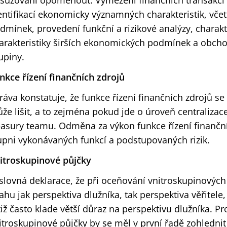
suzování opomenout. Vymezení finančních transakcí 
entifikací ekonomicky významných charakteristik, vče
dmínek, provedení funkční a rizikové analýzy, charakte
arakteristiky širších ekonomických podmínek a obchod
upiny.
nkce řízení finančních zdrojů
ráva konstatuje, že funkce řízení finančních zdrojů se
že lišit, a to zejména pokud jde o úroveň centralizac
easury teamu. Odměna za výkon funkce řízení finančn
upni vykonávaných funkcí a podstupovaných rizik.
itroskupinové půjčky
slovná deklarace, že při oceňování vnitroskupinových
ahu jak perspektiva dlužníka, tak perspektiva věřitele, 
tiž často klade větší důraz na perspektivu dlužníka. Pr
itroskupinové půjčky by se měl v první řadě zohlednit 