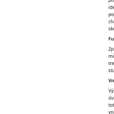
po
id
po
ch
sk
Fu
Zp
mů
tr
st
Vn
Vý
úv
to
vn