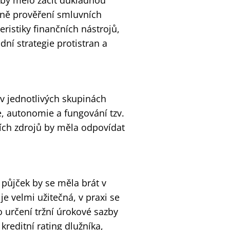
by mělo začít důkladnou
tně prověření smluvních
ristiky finančních nástrojů,
ní strategie protistran a
 v jednotlivých skupinách
e, autonomie a fungování tzv.
ích zdrojů by měla odpovídat
 půjček by se měla brát v
je velmi užitečná, v praxi se
o určení tržní úrokové sazby
kreditní rating dlužníka,