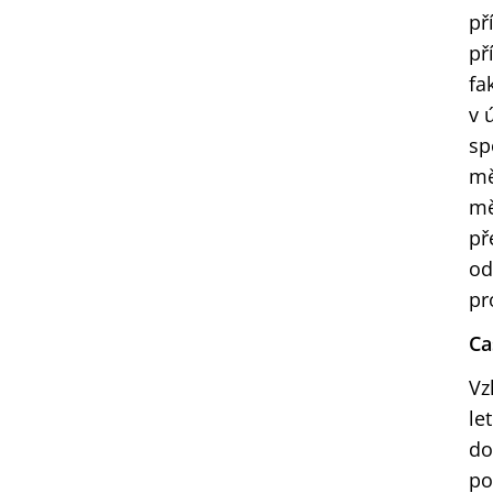
př
př
fa
v 
sp
mě
mě
př
od
pr
Ca
Vz
le
do
po