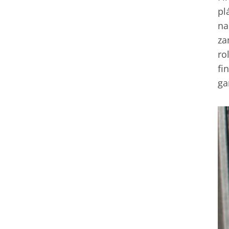
pl
na
za
ro
fi
ga