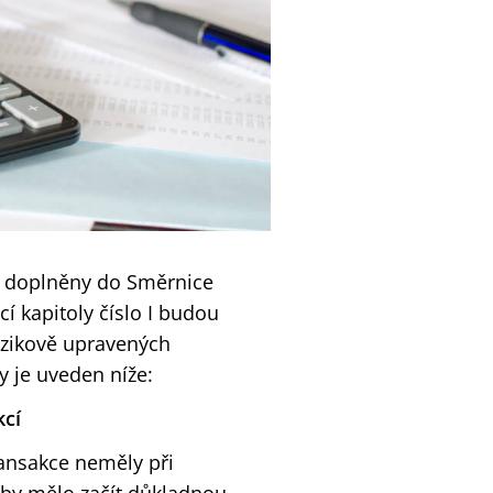
u doplněny do Směrnice
í kapitoly číslo I budou
rizikově upravených
 je uveden níže:
kcí
ransakce neměly při