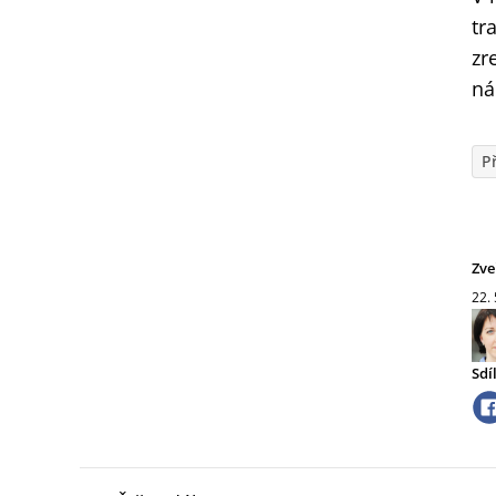
tr
zr
ná
P
Zve
22.
Sdí