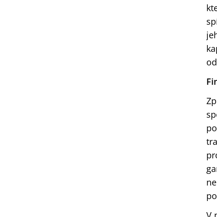
kt
sp
je
ka
od
Fi
Zp
sp
po
tr
pr
ga
ne
po
V 