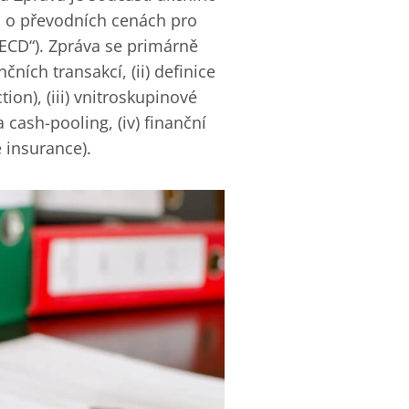
o převodních cenách pro
ECD“). Zpráva se primárně
ních transakcí, (ii) definice
tion), (iii) vnitroskupinové
cash-pooling, (iv) finanční
e insurance).