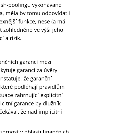
ash-poolingu vykonávané
ka, měla by tomu odpovídat i
xnější funkce, nese (a má
ýt zohledněno ve výši jeho
 a rizik.
ančních garancí mezi
kytuje garanci za úvěry
nstatuje, že garanční
 které podléhají pravidlům
uace zahrnující explicitní
licitní garance by dlužník
ekával, že nad implicitní
zornost v oblasti finančních