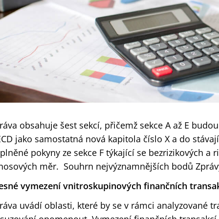
ráva obsahuje šest sekcí, přičemž sekce A až E budo
CD jako samostatná nová kapitola číslo X a do stávajíc
plněné pokyny ze sekce F týkající se bezrizikových a 
nosových měr. Souhrn nejvýznamnějších bodů Zprávy
esné vymezení vnitroskupinových finančních transa
ráva uvádí oblasti, které by se v rámci analyzované t