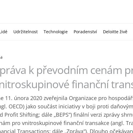
Lidé
Udržitelnost
Technologie
Poradenství
Deloitte živě
ně
práva k převodním cenám p
nitroskupinové finanční tran
e 11. února 2020 zveřejnila Organizace pro hospodář
ngl. OECD) jako součást iniciativy v boji proti daňov
d Profit Shifting; dále „BEPS“) finální verzi zprávy sh
nám pro vnitroskupinové finanční transakce (angl. Tr
nancial Transactions; dále „Zpráva“). Dlouho očekávan