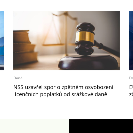
Daně
D
NSS uzavřel spor o zpětném osvobození
E
licenčních poplatků od srážkové daně
z