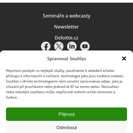
Semináře a webcasty
Newsletter
Deloitte.cz
Spravovat Souhlas
Abychom poskytli co nejlepší služby, používáme k ukládání a/nebo
Pravidla používání
|
Ochrana osobních údajů
|
Soubory cookies
|
přístupu k informacím o zařízení, technologie jako jsou soubory cookies.
Deloitte.cz
Souhlas s těmito technologiemi nám umožní zpracovávat údaje, jako je
chování při procházení nebo jedinečná ID na tomto webu. Nesouhlas
© 2026. Více informací najdete v
Pravidlech používání
.
nebo odvolání souhlasu může nepříznivě ovlivnit určité vlastnosti a
funkce.
Deloitte označuje jednu či více společností globální sítě členských
společností Deloitte Touche Tohmatsu Limited („DTTL“) a jejich dceřiné
a přidružené subjekty (souhrnně „organizace Deloitte“). Společnost DTTL
(rovněž označovaná jako „Deloitte Global“) a každá z jejích členských
Přijmout
společností a jejich přidružených subjektů je samostatným a nezávislým
právním subjektem, který není oprávněn zavazovat nebo přijímat závazky
za jinou z těchto členských společností a jejich přidružených subjektů ve
Odmítnout
vztahu k třetím stranám. Společnost DTTL a každá členská společnost