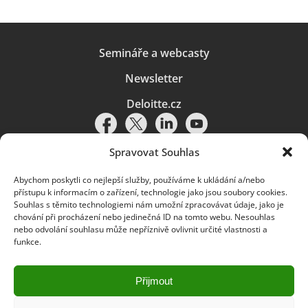
Semináře a webcasty
Newsletter
Deloitte.cz
Spravovat Souhlas
Abychom poskytli co nejlepší služby, používáme k ukládání a/nebo
Pravidla používání
|
Ochrana osobních údajů
|
Soubory cookies
|
přístupu k informacím o zařízení, technologie jako jsou soubory cookies.
Deloitte.cz
Souhlas s těmito technologiemi nám umožní zpracovávat údaje, jako je
chování při procházení nebo jedinečná ID na tomto webu. Nesouhlas
© 2026. Více informací najdete v
Pravidlech používání
.
nebo odvolání souhlasu může nepříznivě ovlivnit určité vlastnosti a
funkce.
Deloitte označuje jednu či více společností globální sítě členských
společností Deloitte Touche Tohmatsu Limited („DTTL“) a jejich dceřiné
a přidružené subjekty (souhrnně „organizace Deloitte“). Společnost DTTL
(rovněž označovaná jako „Deloitte Global“) a každá z jejích členských
Přijmout
společností a jejich přidružených subjektů je samostatným a nezávislým
právním subjektem, který není oprávněn zavazovat nebo přijímat závazky