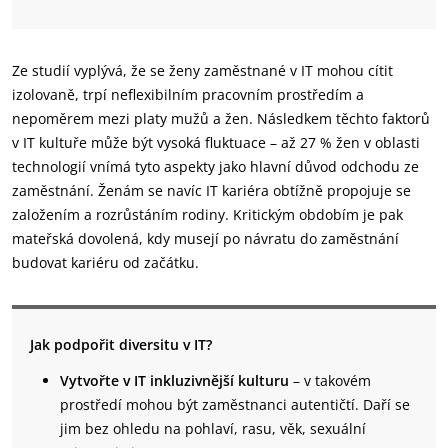
Ze studií vyplývá, že se ženy zaměstnané v IT mohou cítit
izolovaně, trpí neflexibilním pracovním prostředím a
nepoměrem mezi platy mužů a žen. Následkem těchto faktorů
v IT kultuře může být vysoká fluktuace – až 27 % žen v oblasti
technologií vnímá tyto aspekty jako hlavní důvod odchodu ze
zaměstnání. Ženám se navíc IT kariéra obtížně propojuje se
založením a rozrůstáním rodiny. Kritickým obdobím je pak
mateřská dovolená, kdy musejí po návratu do zaměstnání
budovat kariéru od začátku.
Jak podpořit diversitu v IT?
Vytvořte v IT inkluzivnější kulturu
– v takovém
prostředí mohou být zaměstnanci autentičtí. Daří se
jim bez ohledu na pohlaví, rasu, věk, sexuální