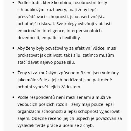
Podle studií, které kombinují osobnostní testy
s hloubkovými rozhovory, mají ženy lepší
přesvědčovací schopnosti, jsou asertivnější a
ochotnější riskovat. Své kolegy ovlivňují v oblasti
emocionální inteligence, interpersonálních
dovedností, empatie a flexibility.
Aby ženy byly považovány za efektivní vůdce, musí
prokazovat jak citlivost, tak i sílu, zatímco mužům
stačí dávat najevo pouze sílu.
Ženy s tzv. mužským způsobem řízení jsou vnímány
jako málo vřelé a jejich podřízení jsou pak méně
ochotní vyhovět jejich žádostem.
Podle respondentů není mezi ženami a muži ve
vedoucích pozicích rozdíl – ženy mají pouze lepší
organizační schopnosti a lepší schopnost vyjadřovat
zájem. Obecně řečeno: jejich úspěch je považován za
výsledek tvrdé práce a učení se z chyb.