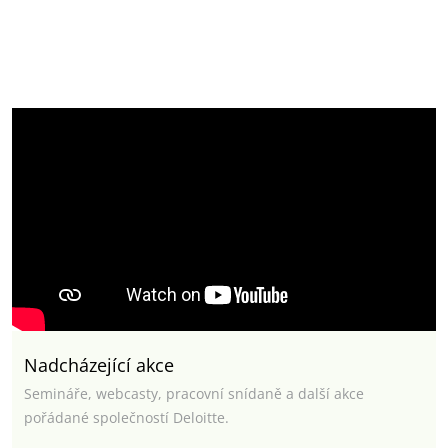
Nadcházející akce
Semináře, webcasty, pracovní snídaně a další akce
pořádané společností Deloitte.