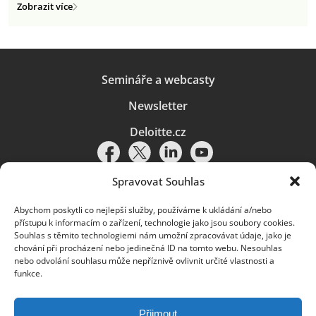
Zobrazit více
Semináře a webcasty
Newsletter
Deloitte.cz
Spravovat Souhlas
Abychom poskytli co nejlepší služby, používáme k ukládání a/nebo
Pravidla používání
|
Ochrana osobních údajů
|
Soubory cookies
|
přístupu k informacím o zařízení, technologie jako jsou soubory cookies.
Deloitte.cz
Souhlas s těmito technologiemi nám umožní zpracovávat údaje, jako je
chování při procházení nebo jedinečná ID na tomto webu. Nesouhlas
© 2026. Více informací najdete v
Pravidlech používání
.
nebo odvolání souhlasu může nepříznivě ovlivnit určité vlastnosti a
funkce.
Deloitte označuje jednu či více společností globální sítě členských
společností Deloitte Touche Tohmatsu Limited („DTTL“) a jejich dceřiné
a přidružené subjekty (souhrnně „organizace Deloitte“). Společnost DTTL
(rovněž označovaná jako „Deloitte Global“) a každá z jejích členských
Přijmout