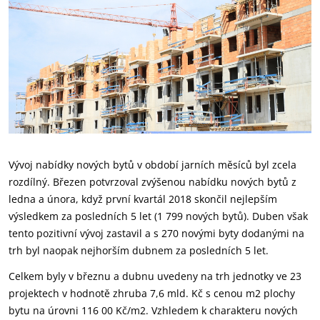
Vývoj nabídky nových bytů v období jarních měsíců byl zcela
rozdílný. Březen potvrzoval zvýšenou nabídku nových bytů z
ledna a února, když první kvartál 2018 skončil nejlepším
výsledkem za posledních 5 let (1 799 nových bytů). Duben však
tento pozitivní vývoj zastavil a s 270 novými byty dodanými na
trh byl naopak nejhorším dubnem za posledních 5 let.
Celkem byly v březnu a dubnu uvedeny na trh jednotky ve 23
projektech v hodnotě zhruba 7,6 mld. Kč s cenou m2 plochy
bytu na úrovni 116 00 Kč/m2. Vzhledem k charakteru nových