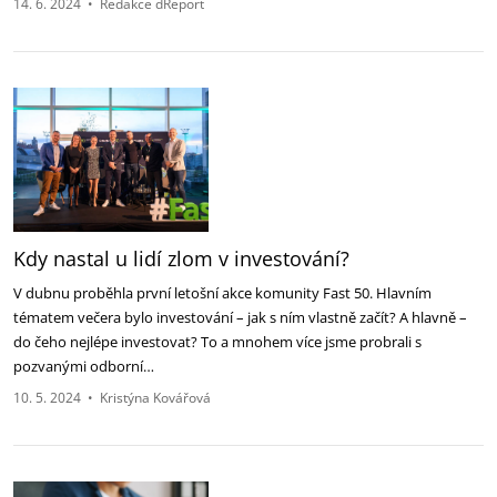
14. 6. 2024
•
Redakce dReport
Kdy nastal u lidí zlom v investování?
V dubnu proběhla první letošní akce komunity Fast 50. Hlavním
tématem večera bylo investování – jak s ním vlastně začít? A hlavně –
do čeho nejlépe investovat? To a mnohem více jsme probrali s
pozvanými odborní…
10. 5. 2024
•
Kristýna Kovářová