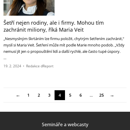
Šetří nejen rodiny, ale i firmy. Mohou tím
zachránit miliony, říká Maria Veit
„Nesmyslným škrtáním lze firmu položit, chytrým šetřením zachránit,“
myslí si Maria Veit. Šetření může mít podle Marie mnoho podob. „Vždy
nemusí jít jen o propouštění lidí a další rychlé, ale často tupé úspory.
…
19. 2. 2024
•
Redakce dReport
←
→
1
2
3
4
5
6
…
25
Semináře a webcasty