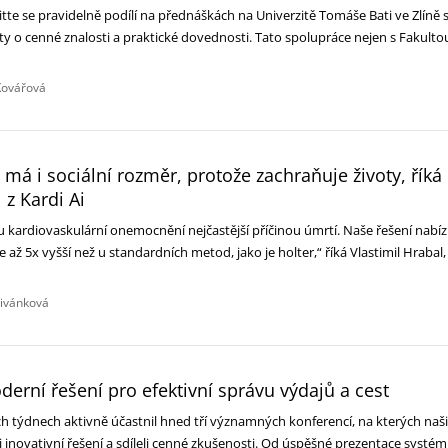
te se pravidelně podílí na přednáškách na Univerzitě Tomáše Bati ve Zlíně 
ty o cenné znalosti a praktické dovednosti. Tato spolupráce nejen s Fakulto
Kovářová
má i sociální rozměr, protože zachraňuje životy, říká
 z Kardi Ai
u kardiovaskulární onemocnění nejčastější příčinou úmrtí. Naše řešení nabíz
e až 5x vyšší než u standardních metod, jako je holter,“ říká Vlastimil Hrabal,
řivánková
erní řešení pro efektivní správu výdajů a cest
ch týdnech aktivně účastnil hned tří významných konferencí, na kterých naši
 inovativní řešení a sdíleli cenné zkušenosti. Od úspěšné prezentace systé