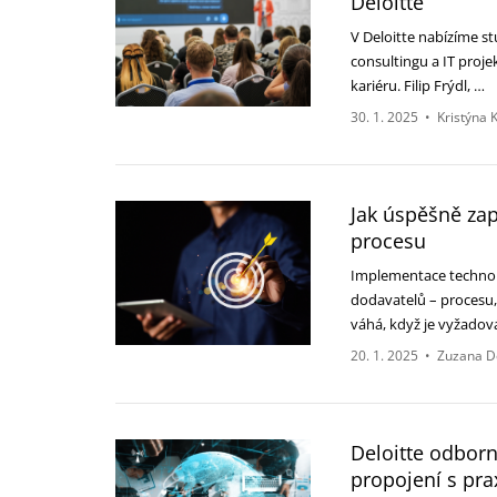
Deloitte
V Deloitte nabízíme s
consultingu a IT proje
kariéru. Filip Frýdl, …
30. 1. 2025
•
Kristýna 
Jak úspěšně zap
procesu
Implementace technolo
dodavatelů – procesu,
váhá, když je vyžado
20. 1. 2025
•
Zuzana D
Deloitte odborn
propojení s pra