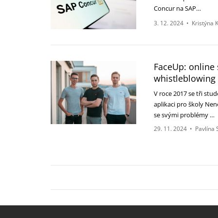
Concur na SAP…
3. 12. 2024
•
Kristýna 
FaceUp: online 
whistleblowing
V roce 2017 se tři stu
aplikaci pro školy Nen
se svými problémy …
29. 11. 2024
•
Pavlína 