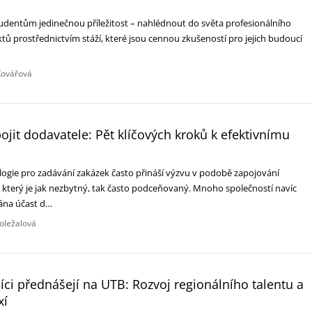
tudentům jedinečnou příležitost – nahlédnout do světa profesionálního
ktů prostřednictvím stáží, které jsou cennou zkušeností pro jejich budoucí
Kovářová
ojit dodavatele: Pět klíčových kroků k efektivnímu
gie pro zadávání zakázek často přináší výzvu v podobě zapojování
 který je jak nezbytný, tak často podceňovaný. Mnoho společností navíc
vána účast d…
oležalová
íci přednášejí na UTB: Rozvoj regionálního talentu a
xí