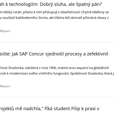
ztah k technologiím: Dobrý sluha, ale špatný pán?
ím blízký vztah, přesto k nim přistupují s obezřetností. Chytré telefony se
 součástí každodenního života, ale třetina lidí zároveň přiznává obavy z
dReport
itte: Jak SAP Concur sjednotil procesy a zefektivnil
nost Draslovka, založená v roce 1906, známá svou expanzí na globálních
ý krok k modernizaci svého vnitřního fungování. Společnost Draslovka, která 
dReport
ojektů mě nadchla,“ říká student Filip k praxi v