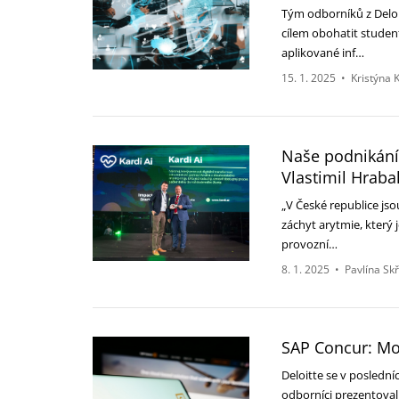
Tým odborníků z Deloit
cílem obohatit studen
aplikované inf…
15. 1. 2025
•
Kristýna 
Naše podnikání 
Vlastimil Hrabal
„V České republice jso
záchyt arytmie, který j
provozní…
8. 1. 2025
•
Pavlína Sk
SAP Concur: Mod
Deloitte se v poslední
odborníci prezentovali