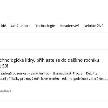
Lidé
Udržitelnost
Technologie
Poradenství
Deloitte živě
chnologické lídry, přihlaste se do dalšího ročníku
 50!
i zaslouží pozornost – a my jim ji pomáháme získat. Program Deloitte
stil přihlášky pro nový ročník, ve kterém hledáme společnosti, které rostou
Kovářová