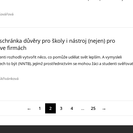
Kovářová
schránka důvěry pro školy i nástroj (nejen) pro
 ve firmách
denti rozhodli vytvořit něco, co pomůže udělat svět lepším. A vymysleli
ech to být (NNTB), jejímž prostřednictvím se mohou žáci a studenti svěřova
Skřivánková
←
→
1
2
3
4
…
25