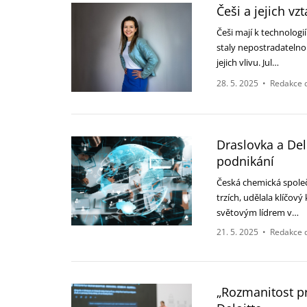
Češi a jejich v
Češi mají k technologi
staly nepostradatelnou
jejich vlivu. Jul…
28. 5. 2025
•
Redakce 
Draslovka a Delo
podnikání
Česká chemická společ
trzích, udělala klíčov
světovým lídrem v…
21. 5. 2025
•
Redakce 
„Rozmanitost pr