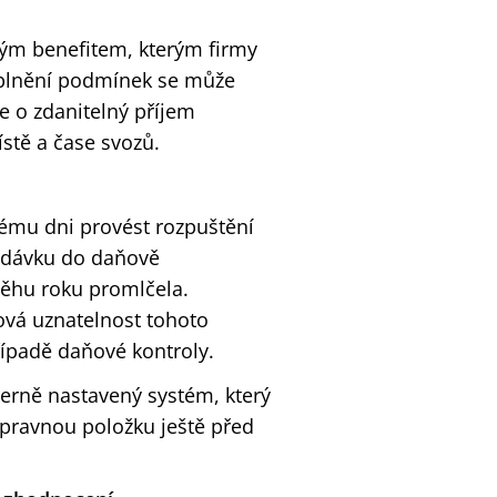
ým benefitem, kterým firmy
 splnění podmínek se může
e o zdanitelný příjem
stě a čase svozů.
ému dni provést rozpuštění
edávku do daňově
běhu roku promlčela.
vá uznatelnost tohoto
ípadě daňové kontroly.
terně nastavený systém, který
pravnou položku ještě před