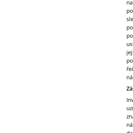
na
po
sl
po
po
us
je
po
ře
ná
Zá
In
uz
zn
ná