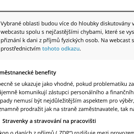
Vybrané oblasti budou více do hloubky diskutovány 
webcastu spolu s nejčastějšími chybami, které se vysk
přiznání k dani z příjmů fyzických osob. Na webcast 
prostřednictvím
tohoto odkazu
.
městnanecké benefity
ecně se ukazuje jako vhodné, pokud problematiku z
ájemně komunikují zástupci personálního a finančníh
pady nemusí být nejdůležitějším aspektem pro výběr
znamně prodražit jak na straně zaměstnavatele, tak 
Stravenky a stravování na pracovišti
kon o daních z příjmů („ZDP“) rozlišuje mezi provoze