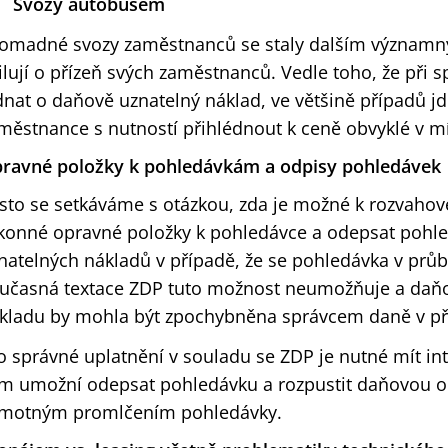
Svozy autobusem
omadné svozy zaměstnanců se staly dalším významn
ilují o přízeň svých zaměstnanců. Vedle toho, že při
dnat o daňově uznatelný náklad, ve většině případů jd
městnance s nutností přihlédnout k ceně obvyklé v mí
ravné položky k pohledávkám a odpisy pohledávek
sto se setkáváme s otázkou, zda je možné k rozvahov
konné opravné položky k pohledávce a odepsat pohl
natelných nákladů v případě, že se pohledávka v prů
učasná textace ZDP tuto možnost neumožňuje a daňo
kladu by mohla být zpochybněna správcem daně v př
o správné uplatnění v souladu se ZDP je nutné mít in
m umožní odepsat pohledávku a rozpustit daňovou o
motným promlčením pohledávky.