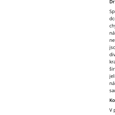
Dr
Sp
dc
ch
ná
ne
js
di
kr
ši
je
ná
sa
Ko
V 