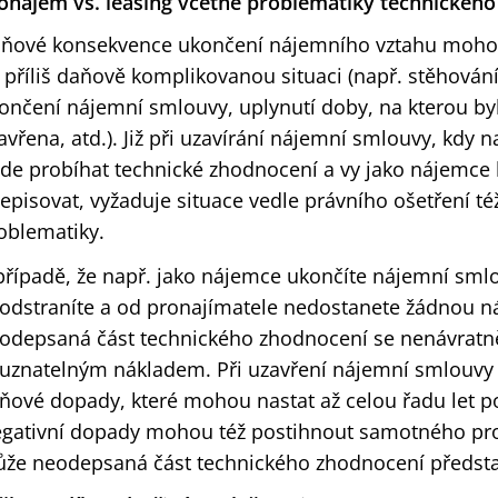
onájem vs. leasing včetně problematiky technickéh
ňové konsekvence ukončení nájemního vztahu moho
 příliš daňově komplikovanou situaci (např. stěhován
ončení nájemní smlouvy, uplynutí doby, na kterou b
avřena, atd.). Již při uzavírání nájemní smlouvy, kdy 
de probíhat technické zhodnocení a vy jako nájemce
episovat, vyžaduje situace vedle právního ošetření t
oblematiky.
případě, že např. jako nájemce ukončíte nájemní sml
odstraníte a od pronajímatele nedostanete žádnou n
odepsaná část technického zhodnocení se nenávratn
uznatelným nákladem. Při uzavření nájemní smlouvy 
ňové dopady, které mohou nastat až celou řadu let p
gativní dopady mohou též postihnout samotného pro
že neodepsaná část technického zhodnocení představ