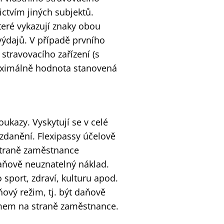
ictvím jiných subjektů.
teré vykazují znaky obou
výdajů. V případě prvního
travovacího zařízení (s
aximálně hodnota stanovená
oukazy. Vyskytují se v celé
 zdanění. Flexipassy účelově
 straně zaměstnance
aňově neuznatelný náklad.
 sport, zdraví, kulturu apod.
vý režim, tj. být daňově
jmem na straně zaměstnance.