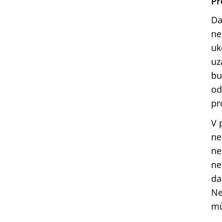
Pr
Da
ne
uk
uz
bu
od
pr
V 
ne
ne
ne
da
Ne
mů