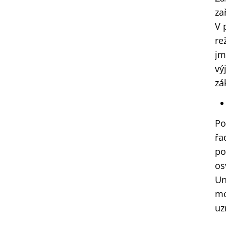
za
V 
re
jm
vý
zá
Po
řa
po
os
Un
mo
uz