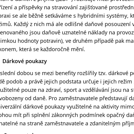
řízení a příspěvky na stravování zajišťované prostředn
praxi se ale běžně setkáváme s hybridními systémy, k
žimů. Každý z nich má ale odlišné daňové posouzení 
enovaného jsou daňově uznatelné náklady na provoz s
jimkou hodnoty potravin), ve druhém případě pak m
konem, která se každoročně mění.
Dárkové poukazy
slední dobou se mezi benefity rozšířily tzv. dárkové p
dě podob a právě jejich podstata určuje i jejich režim
užitelné pouze na zdraví, sport a vzdělávání jsou na
vobozeny od daně. Pro zaměstnavatele představují d
iverzální dárkové poukazy využitelné na aktivity mimo
hou mít při splnění zákonných podmínek opačný daňo
natelné na straně zaměstnavatele a zdanitelným pří