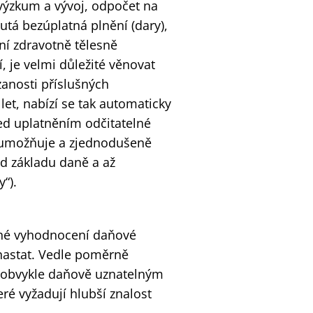
výzkum a vývoj, odpočet na
tá bezúplatná plnění (dary),
ání zdravotně tělesně
, je velmi důležité věnovat
anosti příslušných
let, nabízí se tak automaticky
ed uplatněním odčitatelné
neumožňuje a zjednodušeně
od základu daně a až
“).
ávné vyhodnocení daňové
 nastat. Vedle poměrně
jí obvykle daňově uznatelným
eré vyžadují hlubší znalost