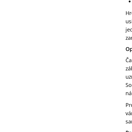
Hr
us
je
za
Op
Ča
zá
uz
So
ná
Pr
vá
sa