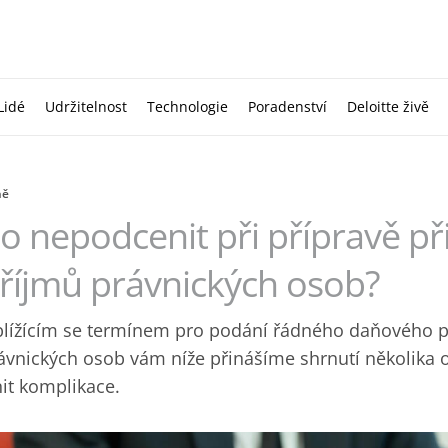
Lidé
Udržitelnost
Technologie
Poradenství
Deloitte živě
ně
o nepodcenit při přípravě při
říjmů právnických osob?
blížícím se termínem pro podání řádného daňového př
ávnických osob vám níže přinášíme shrnutí několika o
nit komplikace.