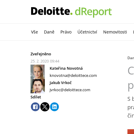
Vše
Daně
Právo
Účetnictví
Nemovitosti
Zveřejněno
Da
25. 2. 2020
09:44
C
Kateřina Novotná
knovotna@deloittece.com
p
Jakub Vrkoč
jvrkoc@deloittece.com
Sdílet
S 
pr
či