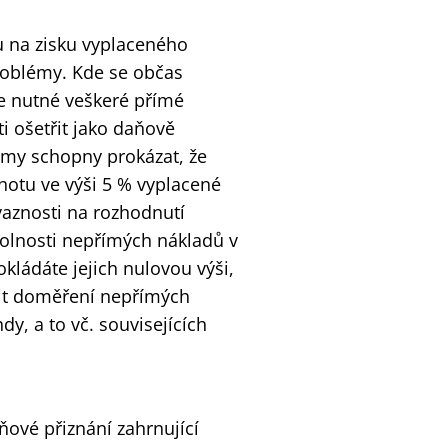
 na zisku vyplaceného
problémy. Kde se občas
je nutné veškeré přímé
i ošetřit jako daňově
rmy schopny prokázat, že
notu ve výši 5 % vyplacené
vaznosti na rozhodnutí
kolnosti nepřímých nákladů v
kládáte jejich nulovou výši,
lit doměření nepřímých
y, a to vč. souvisejících
ňové přiznání zahrnující