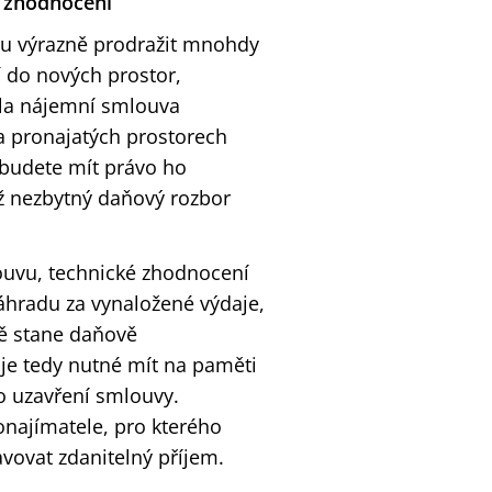
o zhodnocení
u výrazně prodražit mnohdy
í do nových prostor,
yla nájemní smlouva
na pronajatých prostorech
 budete mít právo ho
éž nezbytný daňový rozbor
ouvu, technické zhodnocení
áhradu za vynaložené výdaje,
ě stane daňově
je tedy nutné mít na paměti
o uzavření smlouvy.
najímatele, pro kterého
ovat zdanitelný příjem.