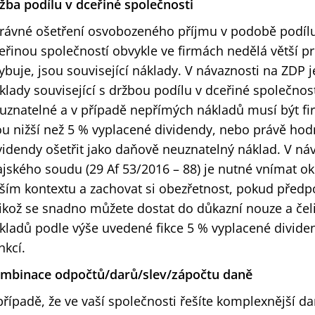
žba podílu v dceřiné společnosti
rávné ošetření osvobozeného příjmu v podobě podílu
eřinou společností obvykle ve firmách nedělá větší 
ybuje, jsou související náklady. V návaznosti na ZDP 
klady související s držbou podílu v dceřiné společnost
uznatelné a v případě nepřímých nákladů musí být fi
ou nižší než 5 % vyplacené dividendy, nebo právě hod
videndy ošetřit jako daňově neuznatelný náklad. V ná
ajského soudu (29 Af 53/2016 – 88) je nutné vnímat o
rším kontextu a zachovat si obezřetnost, pokud předpo
likož se snadno můžete dostat do důkazní nouze a če
kladů podle výše uvedené fikce 5 % vyplacené dividend
nkcí.
mbinace odpočtů/darů/slev/zápočtu daně
případě, že ve vaší společnosti řešíte komplexnější da