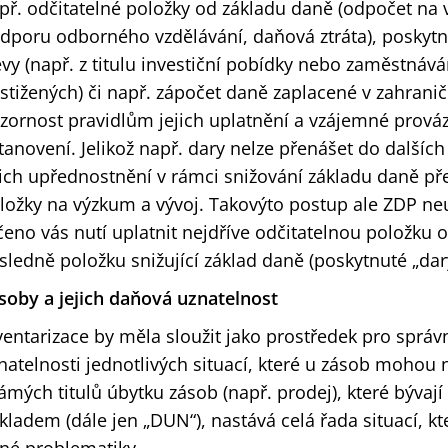
př. odčitatelné položky od základu daně (odpočet na 
dporu odborného vzdělávání, daňová ztráta), poskytnu
evy (např. z titulu investiční pobídky nebo zaměstnáv
stižených) či např. zápočet daně zaplacené v zahraničí
zornost pravidlům jejich uplatnění a vzájemné prováz
tanovení. Jelikož např. dary nelze přenášet do dalších 
jich upřednostnění v rámci snižování základu daně př
ložky na výzkum a vývoj. Takovýto postup ale ZDP 
čeno vás nutí uplatnit nejdříve odčitatelnou položku 
sledně položku snižující základ daně (poskytnuté „dary
soby a jejich daňová uznatelnost
ventarizace by měla sloužit jako prostředek pro spr
natelnosti jednotlivých situací, které u zásob mohou
ámých titulů úbytku zásob (např. prodej), které býva
kladem (dále jen „DUN“), nastává celá řada situací, kt