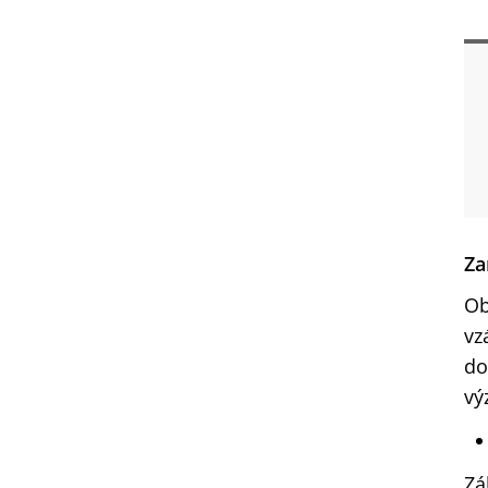
Za
Ob
vz
do
vý
Zá