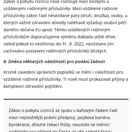
Zákon o pobytu cizinců nově rozlišuje mezi blízkými a
vzdálenými rodinnými příslušníky. Mezi vzdálené rodinné
příslušníky zákon řadí nesezdané páry (druh, družka), osoby, u
kterých vážné zdravotní důvody naléhavě vyžadují osobní péči
daného občana EU apod. Těmto vzdálených rodinným
příslušníkům doporučujeme výměnu dokladu ještě dříve,
neboť pokud to nestihnou do 31. 8. 2022, nezůstane jim
zachováno postavení rodinných příslušníků blízkých.
8. Změna některých náležitostí pro podání žádosti
Kromě zavedení správních poplatků se mění i náležitosti pro
vzdálené rodinné příslušníky. Ti nově musí prokazovat příjmy a
komplexní zdravotní pojištění.
Zákon o pobytu cizinců se spolu s daňovým řádem řadí
mezi nejsložitější právní předpisy. Jazyková bariéra,
byrokracie, dlouhé čekací lhůty, neustále se měnící
podmínky pro příjezd do Česka, to vše zamotá hlavu