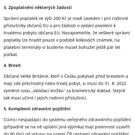
3. Zpoplatnění některých žádostí
Správní poplatek ve výši 200 Kč je nově zaveden i pro rodinné
příslušníky občanů EU a pro žádosti o vydání povolení k
trvalému pobytu občana EU. Nezapomeňte, že veškeré správní
poplatky lze hradit pouze v podobě kolkových známek, na
platební terminály si budeme muset bohužel ještě pár let
počkat.
4. Brexit
Občané Velké Británie, kteří v Česku pobývali před brexitem a
mají zde přechodný nebo trvalý pobyt, si musí do 31. 8. 2022
vyměnit svou „skládací knížku“ za biometrický doklad. Stejně
tak musí učinit i jejich rodinní příslušníci.
5. Komplexní zdravotní pojištění
Cizinci nespadající do systému veřejného zdravotního pojištění
(případně se na ně uplatní jiná výjimka) mají povinnost uzavřít
do 90 dnů od vstupu na území ČR cestovní zdravotní pojištění