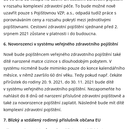
v rozsahu komplexní zdravotní péče. To bude možné nově
uzavřít pouze s Pojišťovnou VZP, a.s., odpadá tudíž práce s
porovnáváním ceny a rozsahu pokrytí mezi jednotlivými
pojišťovnami. Cestovní zdravotní pojištění sjednané před 2.
srpnem 2021 zůstane v platnosti i do budoucna.
6. Novorozenci v systému veřejného zdravotního pojištění
Nově bude pojištěncem veřejného zdravotního pojištění také
dítě narozené matce cizince s dlouhodobým pobytem. V
systému nicméně bude miminko pouze do konce kalendářního
měsíce, v němž završilo 60 dní věku. Tedy pokud např. čekáte
přírůstek do rodiny 20. 9. 2021, do 30. 11. 2021 bude dítě
v systému veřejného zdravotního pojištění. Nezapomeňte ho
nahlásit do 8 dnů od narození příslušné zdravotní pojišťovně a
také za novorozence pojištění zaplatit. Následně bude mít dítě
komplexní zdravotní pojištění.
7. Blízký a vzdálený rodinný příslušník občana EU