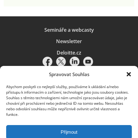
Semináře a webcasty
Newsletter
Deloitte.cz
Spravovat Souhlas
Abychom poskytli co nejlepší služby, používáme k ukládání a/nebo
Pravidla používání
|
Ochrana osobních údajů
|
Soubory cookies
|
přístupu k informacím o zařízení, technologie jako jsou soubory cookies.
Deloitte.cz
Souhlas s těmito technologiemi nám umožní zpracovávat údaje, jako je
chování při procházení nebo jedinečná ID na tomto webu. Nesouhlas
© 2026. Více informací najdete v
Pravidlech používání
.
nebo odvolání souhlasu může nepříznivě ovlivnit určité vlastnosti a
funkce.
Deloitte označuje jednu či více společností globální sítě členských
společností Deloitte Touche Tohmatsu Limited („DTTL“) a jejich dceřiné
a přidružené subjekty (souhrnně „organizace Deloitte“). Společnost DTTL
(rovněž označovaná jako „Deloitte Global“) a každá z jejích členských
Přijmout
společností a jejich přidružených subjektů je samostatným a nezávislým