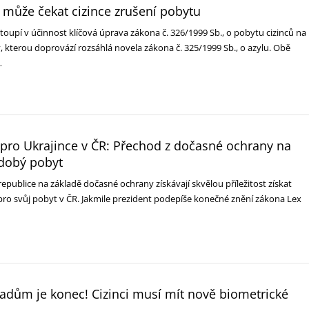
y může čekat cizince zrušení pobytu
oupí v účinnost klíčová úprava zákona č. 326/1999 Sb., o pobytu cizinců na
, kterou doprovází rozsáhlá novela zákona č. 325/1999 Sb., o azylu. Obě
…
pro Ukrajince v ČR: Přechod z dočasné ochrany na
odobý pobyt
é republice na základě dočasné ochrany získávají skvělou příležitost získat
pro svůj pobyt v ČR. Jakmile prezident podepíše konečné znění zákona Lex
adům je konec! Cizinci musí mít nově biometrické