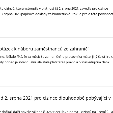
 cizinců, která vstoupila v platnost již 2. srpna 2021, zavedla pro cizince
3. srpna 2023 papírové doklady za biometrické. Pokud jste o této povinnost
 otázek k náboru zaměstnanců ze zahraničí
ono. Někdo říká, že za měsíc tu zahraničního pracovníka máte, jiný čeká i rok.
dý případ je individuální, ale stále platí tatáž pravidla. V následujícím článku
d 2. srpna 2021 pro cizince dlouhodobě pobývající v
 dočkali další novely zákona č. 326/1999 Sb., o pobytu cizinců na území ČR a