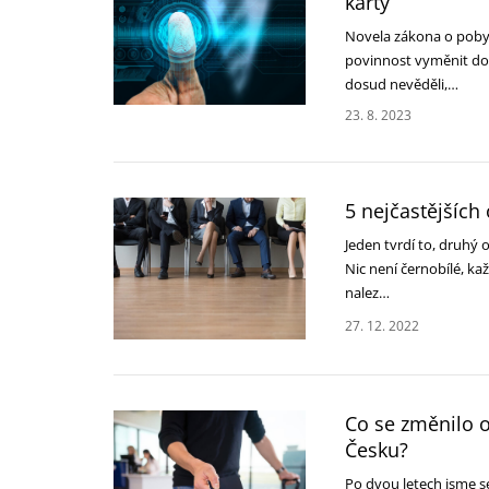
karty
Novela zákona o pobytu
povinnost vyměnit do 
dosud nevěděli,…
23. 8. 2023
5 nejčastějších
Jeden tvrdí to, druhý 
Nic není černobílé, kaž
nalez…
27. 12. 2022
Co se změnilo o
Česku?
Po dvou letech jsme se