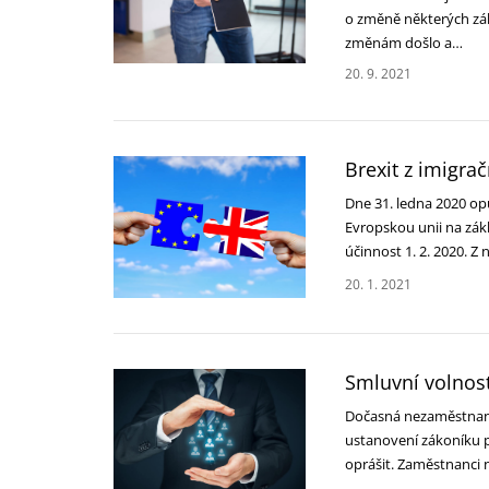
o změně některých zák
změnám došlo a…
20. 9. 2021
Brexit z imigra
Dne 31. ledna 2020 opu
Evropskou unii na zák
účinnost 1. 2. 2020. Z 
20. 1. 2021
Smluvní volnost
Dočasná nezaměstnano
ustanovení zákoníku p
oprášit. Zaměstnanci n