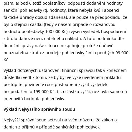
písm. a) bod 6 totiž poplatníkovi odpouští dodanění hodnoty
sankční pohledávky (tj. hodnoty, která nebyla kvůli absenci
faktické úhrady dosud zdaněna), ale pouze za předpokladu, že
byl o stejnou částku (tedy v našem případě o rozvahovou
hodnotu pohledávky 100 000 Kč) zvýšen výsledek hospodaření
z titulu daňově neuznatelného nákladu. A tuto podmínku dle
finanční správy naše situace nesplňuje, protože daňově
neuznatelná ztráta z prodeje pohledávky činila pouhých 99 000
Kč.
Výklad dotčených ustanovení finanční správou tak v konečném
důsledku vedl k tomu, že by byl ve výše uvedeném příkladu
postupitel povinen v roce postoupení zvýšit výsledek
hospodaření o 199 000 Kč, tj., o částku vyšší, než byla samotná
jmenovitá hodnota pohledávky.
Výklad Nejvyššího správního soudu
Nejvyšší správní soud setrval na svém názoru, že zákon o
daních z příjmů v případě sankčních pohledávek