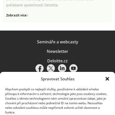
pořádané společností Deloitte.
Zobrazit více
Semináře a webcasty
Newsletter
Deloitte.cz
Spravovat Souhlas
Abychom poskytli co nejlepší služby, používáme k ukládání a/nebo
Pravidla používání
|
Ochrana osobních údajů
|
Soubory cookies
|
přístupu k informacím o zařízení, technologie jako jsou soubory cookies.
Deloitte.cz
Souhlas s těmito technologiemi nám umožní zpracovávat údaje, jako je
chování při procházení nebo jedinečná ID na tomto webu. Nesouhlas
© 2026. Více informací najdete v
Pravidlech používání
.
nebo odvolání souhlasu může nepříznivě ovlivnit určité vlastnosti a
funkce.
Deloitte označuje jednu či více společností globální sítě členských