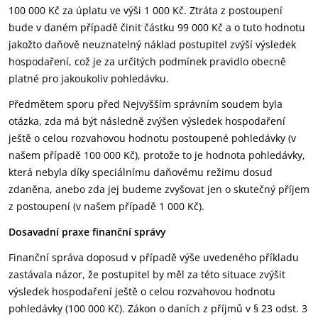
100 000 Kč za úplatu ve výši 1 000 Kč. Ztráta z postoupení
bude v daném případě činit částku 99 000 Kč a o tuto hodnotu
jakožto daňově neuznatelný náklad postupitel zvýší výsledek
hospodaření, což je za určitých podmínek pravidlo obecně
platné pro jakoukoliv pohledávku.
Předmětem sporu před Nejvyšším správním soudem byla
otázka, zda má být následně zvýšen výsledek hospodaření
ještě o celou rozvahovou hodnotu postoupené pohledávky (v
našem případě 100 000 Kč), protože to je hodnota pohledávky,
která nebyla díky speciálnímu daňovému režimu dosud
zdaněna, anebo zda jej budeme zvyšovat jen o skutečný příjem
z postoupení (v našem případě 1 000 Kč).
Dosavadní praxe finanční správy
Finanční správa doposud v případě výše uvedeného příkladu
zastávala názor, že postupitel by měl za této situace zvýšit
výsledek hospodaření ještě o celou rozvahovou hodnotu
pohledávky (100 000 Kč). Zákon o daních z příjmů v § 23 odst. 3