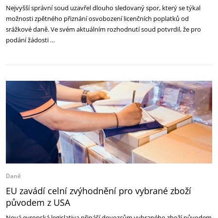
Nejvyšší správní soud uzavřel dlouho sledovaný spor, který se týkal
možnosti zpětného přiznání osvobození licenčních poplatků od
srážkové daně. Ve svém aktuálním rozhodnutí soud potvrdil, že pro
podání žádosti …
Daně
EU zavádí celní zvýhodnění pro vybrané zboží
původem z USA
Nová evropská legislativa přináší dovozcům vybraného zboží původem