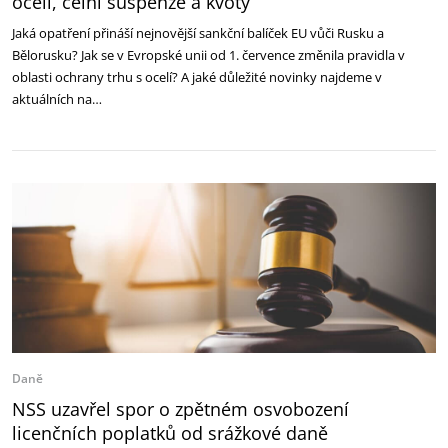
oceli, celní suspenze a kvóty
Jaká opatření přináší nejnovější sankční balíček EU vůči Rusku a
Bělorusku? Jak se v Evropské unii od 1. července změnila pravidla v
oblasti ochrany trhu s ocelí? A jaké důležité novinky najdeme v
aktuálních na…
Daně
NSS uzavřel spor o zpětném osvobození
licenčních poplatků od srážkové daně