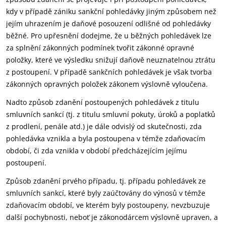
kdy v případě zániku sankční pohledávky jiným způsobem než
jejím uhrazením je daňové posouzení odlišné od pohledávky
běžné. Pro upřesnění dodejme, že u běžných pohledávek lze
za splnění zákonných podmínek tvořit zákonné opravné
položky, které ve výsledku snižují daňově neuznatelnou ztrátu
z postoupení. V případě sankčních pohledávek je však tvorba
zákonných opravných položek zákonem výslovně vyloučena.
Nadto způsob zdanění postoupených pohledávek z titulu
smluvních sankcí (tj. z titulu smluvní pokuty, úroků a poplatků
z prodlení, penále atd.) je dále odvislý od skutečnosti, zda
pohledávka vznikla a byla postoupena v témže zdaňovacím
období, či zda vznikla v období předcházejícím jejímu
postoupení.
Způsob zdanění prvého případu, tj. případu pohledávek ze
smluvních sankcí, které byly zaúčtovány do výnosů v témže
zdaňovacím období, ve kterém byly postoupeny, nevzbuzuje
další pochybnosti, neboť je zákonodárcem výslovně upraven, a