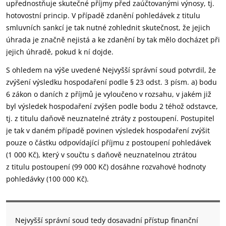
upřednostňuje skutečné příjmy před zaúčtovanými výnosy, tj.
hotovostní princip. V případě zdanění pohledávek z titulu
smluvních sankcí je tak nutné zohlednit skutečnost, že jejich
úhrada je značně nejistá a ke zdanění by tak mělo docházet při
jejich úhradě, pokud k ní dojde.
S ohledem na výše uvedené Nejvyšší správní soud potvrdil, že
zvýšení výsledku hospodaření podle § 23 odst. 3 písm. a) bodu
6 zákon o daních z příjmů je vyloučeno v rozsahu, v jakém již
byl výsledek hospodaření zvýšen podle bodu 2 téhož odstavce,
tj. z titulu daňově neuznatelné ztráty z postoupení. Postupitel
je tak v daném případě povinen výsledek hospodaření zvýšit
pouze o částku odpovídající příjmu z postoupení pohledávek
(1 000 Kč), který v součtu s daňově neuznatelnou ztrátou
z titulu postoupení (99 000 Kč) dosáhne rozvahové hodnoty
pohledávky (100 000 Kč).
Nejvyšší správní soud tedy dosavadní přístup finanční