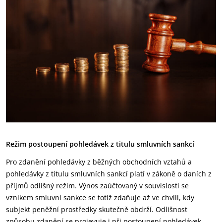
Režim postoupení pohledávek z titulu smluvních sankcí
Pro zdanění pohledávky z běžných obchodních vztahů a
pohledávky z titulu smluvních sankcí platí v zákoně o daních z
příjmů odlišný režim. Výnos zaúčtovaný v souvislosti se
vznikem smluvní sankce se totiž zdaňuje až ve chvíli, kdy
subjekt peněžní prostředky skutečně obdrží. Odlišnost
způsobu zdanění se projevuje i při postoupení pohledávek,