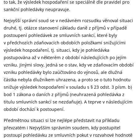
to tak, že výsledek hospodaření se speciálně dle pravidel pro
sankční pohledávky neupravuje.
Nejvyšší správní soud se v nedávném rozsudku věnoval situaci
druhé, tj. otázce stanovení základu daně z příjmů v případě
postoupení pohledávek ze smluvních sankcí, které byly
v předchozích zdaňovacích obdobích položkami snižujícími
výsledek hospodaření, tj. situaci, kdy je pohledávka
postupována až v některém z období následujících po jejím
vzniku. Jinými slovy, jedná se o stav, kdy ve zdaňovacím období
vzniku pohledávky bylo zaúčtováno do výnosů, ale dlužná
částka nebyla dlužníkem uhrazena, a proto se o tuto hodnotu
snižuje výsledek hospodaření v souladu s § 23 odst. 3 písm. b)
bod 1 zákona o daních z příjmů (neuhrazená pohledávka z
titulu smluvních sankcí se nezdaňuje). A teprve v následujícím
období dochází k postoupení.
Předmětnou situaci si lze nejlépe představit na příkladu
převzatém i Nejvyšším správním soudem, kdy postupitel
postoupí pohledávku ze smluvních pokut v rozvahové hodnotě