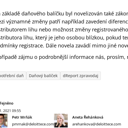
 základě daňového balíčku byl novelizován také záko
zi významné změny patří například zavedení diferen
stributorem lihu nebo možnost změny registrovaného d
stributora lihu, který je jeho osobou blízkou, pokud te
dmínky registrace. Dále novela zavádí mimo jiné nov
případě zájmu o podrobnější informace nás, prosím, 
potřební daň
Daňový balíček
dReport zpravodaj
řejněno
 1. 2021
09:55
Petr Mrňák
Aneta Řehánková
pmrnak@deloittece.com
arehankova@deloittece.com