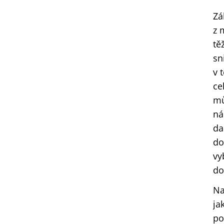
Zá
z 
tě
sn
v 
ce
mů
ná
da
do
vy
do
Na
ja
po