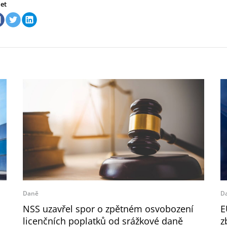
let
Daně
D
NSS uzavřel spor o zpětném osvobození
E
licenčních poplatků od srážkové daně
z