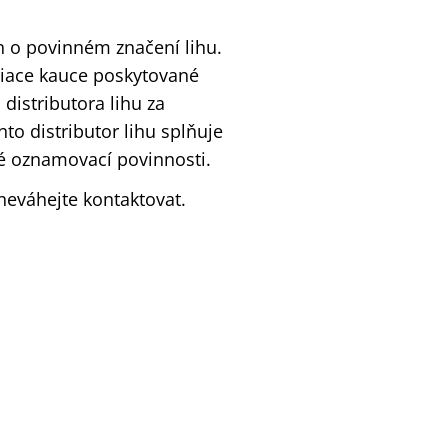
n o povinném značení lihu.
ciace kauce poskytované
istributora lihu za
nto distributor lihu splňuje
é oznamovací povinnosti.
neváhejte kontaktovat.