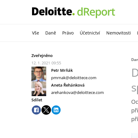
Vše
Daně
Právo
Účetnictví
Nemovitosti
Zveřejněno
Da
12. 1. 2021
09:55
D
Petr Mrňák
pmrnak@deloittece.com
s
Aneta Řehánková
arehankova@deloittece.com
Sdílet
Od
př
př