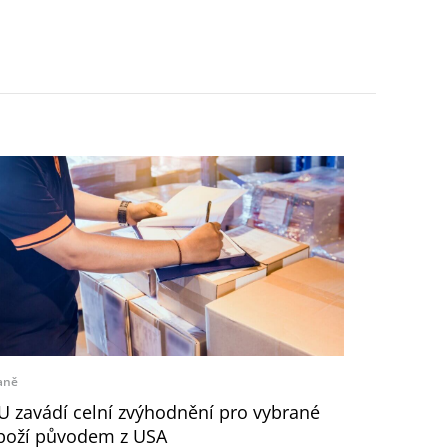
aně
U zavádí celní zvýhodnění pro vybrané
boží původem z USA