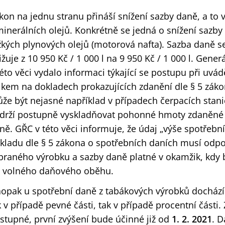
kon na jednu stranu přináší snížení sazby daně, a to 
minerálních olejů. Konkrétně se jedná o snížení sazby
žkých plynových olejů (motorová nafta). Sazba daně s
ižuje z 10 950 Kč / 1 000 l na 9 950 Kč / 1 000 l. Generá
této věci vydalo informaci týkající se postupu při uvá
lkem na dokladech prokazujících zdanění dle § 5 záko
že být nejasné například v případech čerpacích stani
drží postupně vyskladňovat pohonné hmoty zdaněné
ně. GŘC v této věci informuje, že údaj „výše spotřeb
kladu dle § 5 zákona o spotřebních daních musí odp
braného výrobku a sazby daně platné v okamžik, kdy 
 volného daňového oběhu.
opak u spotřební daně z tabákových výrobků dochází 
k v případě pevné části, tak v případě procentní část
stupné, první zvýšení bude účinné již od
1. 2. 2021
. D