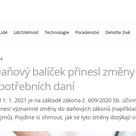
Lidé
Udržitelnost
Technologie
Poradenství
Deloitte živě
ně
aňový balíček přinesl změny i
potřebních daní
 1. 1. 2021 je na základě zákona č. 609/2020 Sb. účinn
inesl významné změny do daňových zákonů (například 
íjmů). Pojďme si shrnout, jak se tyto změny dotýkají o