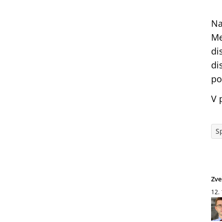
Na
Me
di
di
po
V 
S
Zve
12.