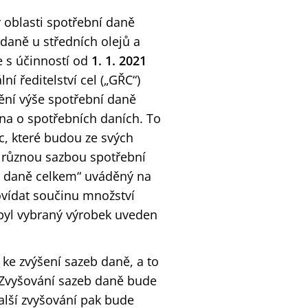
v oblasti spotřební daně
 daně u středních olejů a
e s účinností od
1. 1. 2021
lní ředitelství cel („GŘC“)
dění výše spotřební daně
na o spotřebních daních. To
c, které budou ze svých
 různou sazbou spotřební
ní daně celkem“ uváděný na
ovídat součinu množství
byl vybraný výrobek uveden
ke zvýšení sazeb daně, a to
i. Zvyšování sazeb daně bude
alší zvyšování pak bude