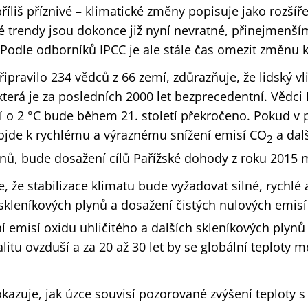
příliš příznivé – klimatické změny popisuje jako rozšíř
eré trendy jsou dokonce již nyní nevratné, přinejmen
Podle odborníků IPCC je ale stále čas omezit změnu k
řipravilo 234 vědců z 66 zemí, zdůrazňuje, že lidský vl
 která je za posledních 2000 let bezprecedentní. Vědci 
í o 2 °C bude během 21. století překročeno. Pokud v p
dojde k rychlému a výraznému snížení emisí CO
a dal
2
ynů, bude dosažení cílů Pařížské dohody z roku 2015
e, že stabilizace klimatu bude vyžadovat silné, rychlé 
 skleníkových plynů a dosažení čistých nulových emis
ní emisí oxidu uhličitého a dalších skleníkových plyn
alitu ovzduší a za 20 až 30 let by se globální teploty 
kazuje, jak úzce souvisí pozorované zvýšení teploty s