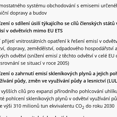
amostatného systému obchodování s emisemi určené
lniční dopravy a budov
zení o sdílení úsilí týkajícího se cílů členských států 
isí v odvětvích mimo EU ETS
řijetí vnitrostátních opatření k řešení emisí v odvět
tví, dopravy, zemědělství, odpadového hospodářství 
ých odvětví (snížení emisí z těchto odvětví v celé EU
srovnání se situací v roce 2005)
ízení o zahrnutí emisí skleníkových plynů a jejich po
žívání půdy, změn ve využívání půdy a lesnictví (LU
vyšších cílů pro expanzi přírodního pohlcování uhlíku
sté pohlcení skleníkových plynů v odvětví využívání p
ve výši 310 milionů tun ekvivalentu CO
do roku 2030
2