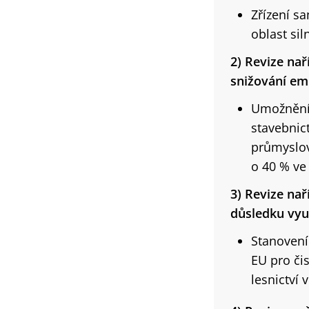
Zřízení s
oblast si
2) Revize naří
snižování em
Umožnění p
stavebnic
průmyslov
o 40 % ve 
3) Revize nař
důsledku vyu
Stanovení 
EU pro či
lesnictví 