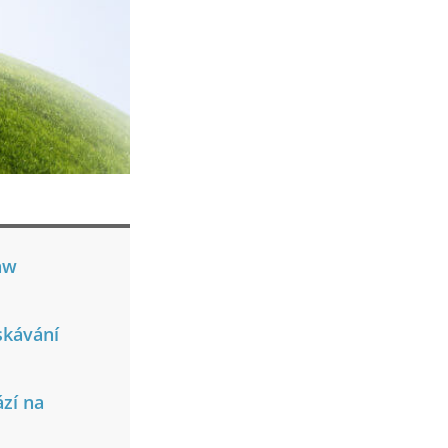
aw
skávání
ází na