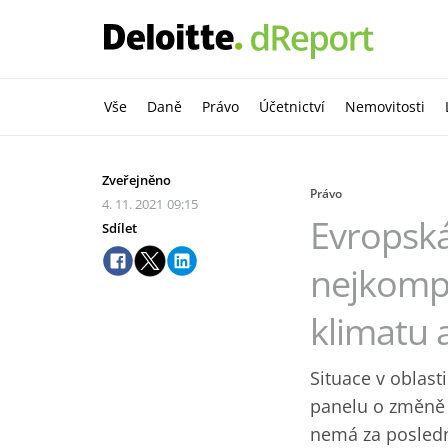
Vše
Daně
Právo
Účetnictví
Nemovitosti
Zveřejněno
Právo
4. 11. 2021
09:15
Evropská
Sdílet
nejkompl
klimatu 
Situace v oblast
panelu o změně k
nemá za posledn