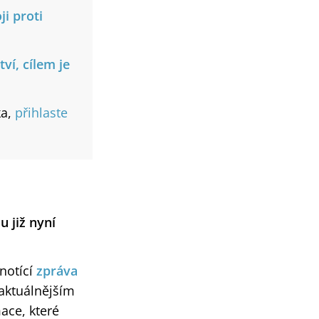
i proti
ví, cílem je
ka,
přihlaste
 již nyní
notící
zpráva
jaktuálnějším
ace, které