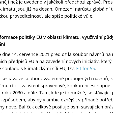
jasněji než je uvedeno v jakékoli předchozí zprávě. Pro
limatu jsou již na dosah. Omezení nárůstu globální t
zkou proveditelnosti, ale spíše politické vůle.
sformace politiky EU v oblasti klimatu, využívání půd
ění
 dne 14. července 2021 předložila soubor návrhů na r
ních předpisů EU a na zavedení nových iniciativ, který 
v souladu s klimatickými cíli EU, tzv.
Fit for 55
.
 55 sestává ze souboru vzájemně propojených návrhů, 
ému cíli – zajištění spravedlivé, konkurenceschopné 
roku 2030 a dále. Tam, kde je to možné, se stávající 
m způsobem, aby byly ambicióznější, v případě potře
hy nové. Balíček celkově posiluje osm stávajících pr