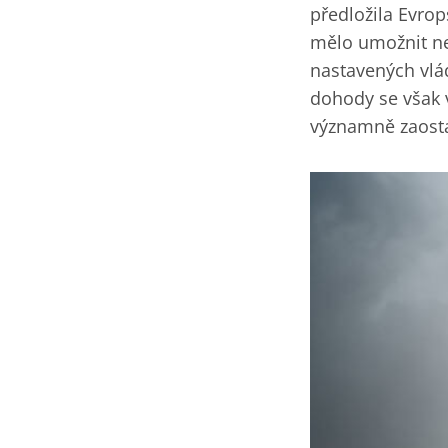
předložila Evrop
mělo umožnit nez
nastavených vlád
dohody se však v
významně zaostá