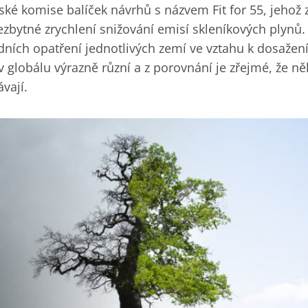
ské komise balíček návrhů s názvem Fit for 55, jehož
bytné zrychlení snižování emisí skleníkových plynů. 
ních opatření jednotlivých zemí ve vztahu k dosažení 
 globálu výrazně různí a z porovnání je zřejmé, že n
vají.