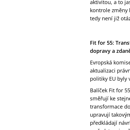
aktivitou, a to 
kontrole změny k
tedy není již otá
Fit for 55: Tran
dopravy a zdan
Evropská komise
aktualizaci práv
politiky EU byly 
Balíček Fit for
směřují ke stejn
transformace do 
upravují takový
předkládají návr