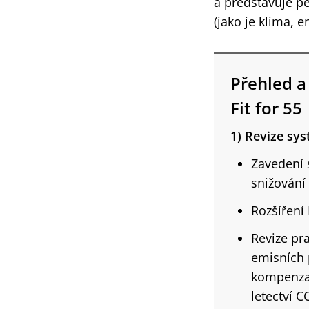
a představuje pě
(jako je klima, e
Přehled a 
Fit for 55
1) Revize sy
Zavedení 
snižování
Rozšíření
Revize pr
emisních 
kompenzac
letectví C