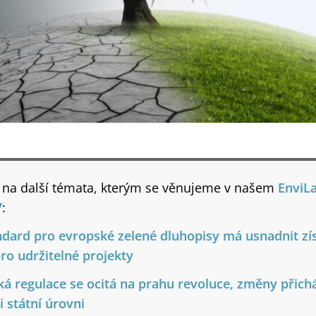
i na další témata, kterým se věnujeme v našem
EnviL
7
:
dard pro evropské zelené dluhopisy má usnadnit zí
pro udržitelné projekty
ká regulace se ocitá na prahu revoluce, změny přich
i státní úrovni