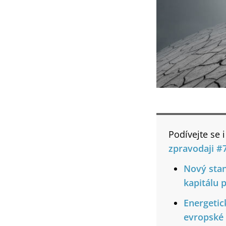
Podívejte se 
zpravodaji #
Nový stan
kapitálu 
Energetic
evropské 