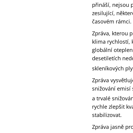
přináší, nejsou 
zesilující, někt
časovém rámci. 
Zpráva, kterou p
klima rychlostí,
globální oteplen
desetiletích ne
skleníkových pl
Zpráva vysvětluj
snižování emisí
a trvalé snižová
rychle zlepšit kv
stabilizovat.
Zpráva jasně pro