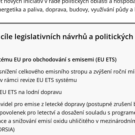
t nových iniciativ v řadě politických oblastí a hospod
nergetika a paliva, doprava, budovy, využívání půdy a l
cíle legislativních návrhů a politických 
stému EU pro obchodování s emisemi (EU ETS)
snížení celkového emisního stropu a zvýšení roční mí
 v rámci revize EU ETS systému
 EU ETS na lodní dopravu
avidel pro emise z letecké dopravy (postupné zrušení
povolenek pro letectví a dosažení souladu s progra
e a snižování emisí oxidu uhličitého v mezinárodním
ORSIA)