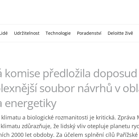
Lidé
Udržitelnost
Technologie
Poradenství
Deloitte živě
 komise předložila doposud
exnější soubor návrhů v obl
a energetiky
i klimatu a biologické rozmanitosti je kritická. Zpráva
limatu zdůrazňuje, že lidský vliv otepluje planetu ryc
ích 2000 let obdoby. Za účelem splnění cílů Pařížsk