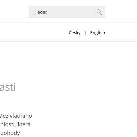
Česky
|
English
asti
 Mezivládního
hlostí, která
é dohody