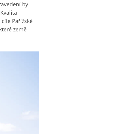
 zavedení by
Kvalita
cíle Pařížské
ěkteré země