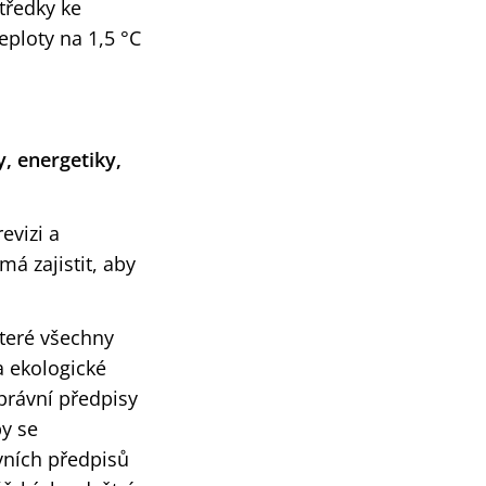
středky ke
eploty na 1,5 °C
y, energetiky,
evizi a
má zajistit, aby
které všechny
a ekologické
právní předpisy
by se
ávních předpisů