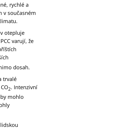
ené, rychlé a
ším v současném
limatu.
iv otepluje
IPCC varují, že
říštích
ších
 mimo dosah.
a trvalé
í CO
. Intenzivní
2
ů by mohlo
mohly
 lidskou