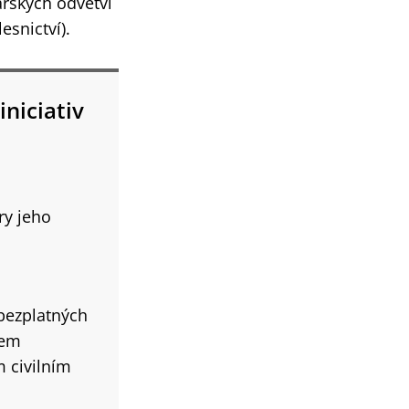
ářských odvětví
esnictví).
iniciativ
ry jeho
 bezplatných
mem
 civilním