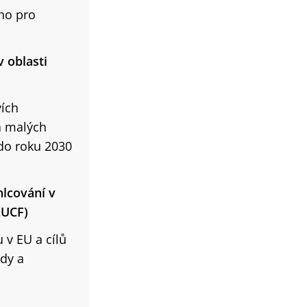
ho pro
v oblasti
vích
a malých
 do roku 2030
hlcování v
LUCF)
 v EU a cílů
ůdy a