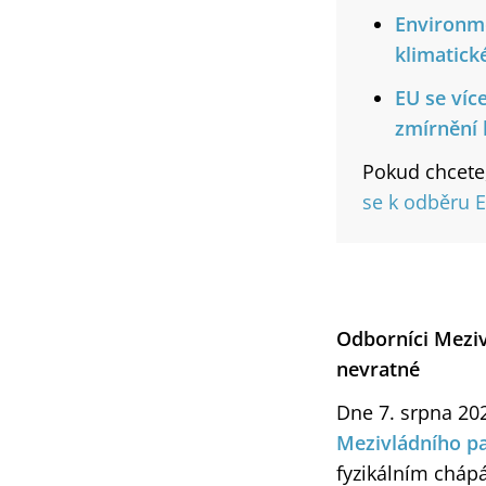
Environme
klimatické
EU se víc
zmírnění 
Pokud chcete
se k odběru 
Odborníci Meziv
nevratné
Dne 7. srpna 20
Mezivládního p
fyzikálním cháp