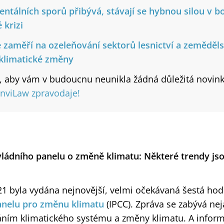
ntálních sporů přibývá, stávají se hybnou silou v boj
 krizi
e zaměří na ozeleňování sektorů lesnictví a zemědělst
klimatické změny
, aby vám v budoucnu neunikla žádná důležitá novin
EnviLaw zpravodaje!
ládního panelu o změně klimatu: Některé trendy jsou
21 byla vydána nejnovější, velmi očekávaná šestá hod
anelu pro změnu klimatu
(IPCC). Zpráva se zabývá ne
áním klimatického systému a změny klimatu. A inform