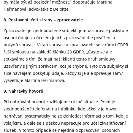
by měla být až poslední možnost,“ doporučuje Martina
Heřmanová, advokátka z Deloitte.
8. Postavení třetí strany – zpracovatele
Zpracovatel je zjednodušeně subjekt, jemuž správce poskytuje
osobní údaje za účelem jejich zpracování dle pověření a
pokynů správce. Vztah správce a zpracovatele se v rámci GDPR
řeší smlouvu na základě článku 28 GDPR. „Často se ale
setkáváme s tím, že mají naši klienti tento druh smlouvy
uzavřený s jiným správcem, což je chybné. Tyto dva subjekty si
sice navzájem poskytují údaje, každý si je ale spravuje sám,“
vysvětluje Martina Heřmanová.
9. Nahrávky hovorů
Při nahrávání hovorů rozlišujeme různé situace. První je
zjednodušeně telefonát na infolinku, kde ačkoliv je hovor
nahráván, systematicky nelze dohledat informaci o tom, kdo je
volajícím, a dále se s páskou nepracuje pro účel zkvalitňování
služeb. V tomto případě se nejedná o zpracování osobních