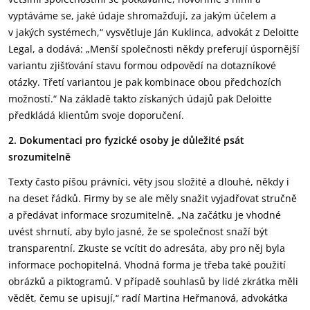
vyptáváme se, jaké údaje shromažďují, za jakým účelem a
v jakých systémech,“ vysvětluje Ján Kuklinca, advokát z Deloitte
Legal, a dodává: „Menší společnosti někdy preferují úspornější
variantu zjišťování stavu formou odpovědí na dotazníkové
otázky. Třetí variantou je pak kombinace obou předchozích
možností.“ Na základě takto získaných údajů pak Deloitte
předkládá klientům svoje doporučení.
2. Dokumentaci pro fyzické osoby je důležité psát
srozumitelně
Texty často píšou právníci, věty jsou složité a dlouhé, někdy i
na deset řádků. Firmy by se ale měly snažit vyjadřovat stručně
a předávat informace srozumitelně. „Na začátku je vhodné
uvést shrnutí, aby bylo jasné, že se společnost snaží být
transparentní. Zkuste se vcítit do adresáta, aby pro něj byla
informace pochopitelná. Vhodná forma je třeba také použití
obrázků a piktogramů. V případě souhlasů by lidé zkrátka měli
vědět, čemu se upisují,“ radí Martina Heřmanová, advokátka