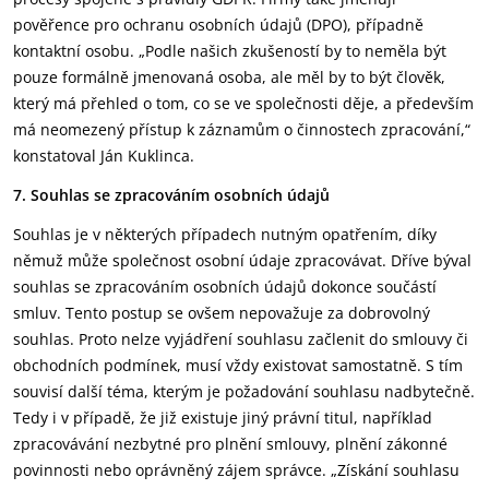
pověřence pro ochranu osobních údajů (DPO), případně
kontaktní osobu. „Podle našich zkušeností by to neměla být
pouze formálně jmenovaná osoba, ale měl by to být člověk,
který má přehled o tom, co se ve společnosti děje, a především
má neomezený přístup k záznamům o činnostech zpracování,“
konstatoval Ján Kuklinca.
7. Souhlas se zpracováním osobních údajů
Souhlas je v některých případech nutným opatřením, díky
němuž může společnost osobní údaje zpracovávat. Dříve býval
souhlas se zpracováním osobních údajů dokonce součástí
smluv. Tento postup se ovšem nepovažuje za dobrovolný
souhlas. Proto nelze vyjádření souhlasu začlenit do smlouvy či
obchodních podmínek, musí vždy existovat samostatně. S tím
souvisí další téma, kterým je požadování souhlasu nadbytečně.
Tedy i v případě, že již existuje jiný právní titul, například
zpracovávání nezbytné pro plnění smlouvy, plnění zákonné
povinnosti nebo oprávněný zájem správce. „Získání souhlasu