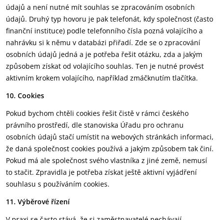
údajů a není nutné mít souhlas se zpracováním osobních
údajů. Druhý typ hovoru je pak telefonát, kdy společnost (často
finanční instituce) podle telefonního čísla pozná volajícího a
nahrávku si k němu v databázi přiřadí. Zde se o zpracování
osobních údajů jedná a je potřeba řešit otázku, zda a jakým
způsobem získat od volajícího souhlas. Ten je nutné provést
aktivním krokem volajícího, například zmáčknutím tlačítka.
10. Cookies
Pokud bychom chtěli cookies řešit čistě v rámci českého
právního prostředí, dle stanoviska Úřadu pro ochranu
osobních údajů stačí umístit na webových stránkách informaci,
že daná společnost cookies používá a jakým způsobem tak činí.
Pokud má ale společnost svého vlastníka z jiné země, nemusí
to stačit. Zpravidla je potřeba získat ještě aktivní vyjádření
souhlasu s používáním cookies.
11. Výběrové řízení
V praxi se často stává, že si zaměstnavatelé nechávají