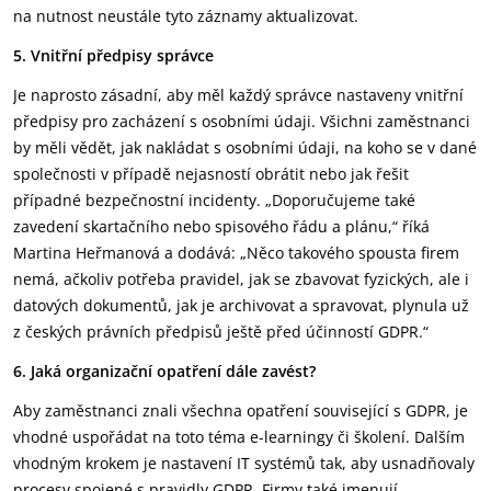
na nutnost neustále tyto záznamy aktualizovat.
5. Vnitřní předpisy správce
Je naprosto zásadní, aby měl každý správce nastaveny vnitřní
předpisy pro zacházení s osobními údaji. Všichni zaměstnanci
by měli vědět, jak nakládat s osobními údaji, na koho se v dané
společnosti v případě nejasností obrátit nebo jak řešit
případné bezpečnostní incidenty. „Doporučujeme také
zavedení skartačního nebo spisového řádu a plánu,“ říká
Martina Heřmanová a dodává: „Něco takového spousta firem
nemá, ačkoliv potřeba pravidel, jak se zbavovat fyzických, ale i
datových dokumentů, jak je archivovat a spravovat, plynula už
z českých právních předpisů ještě před účinností GDPR.“
6. Jaká organizační opatření dále zavést?
Aby zaměstnanci znali všechna opatření související s GDPR, je
vhodné uspořádat na toto téma e-learningy či školení. Dalším
vhodným krokem je nastavení IT systémů tak, aby usnadňovaly
procesy spojené s pravidly GDPR. Firmy také jmenují