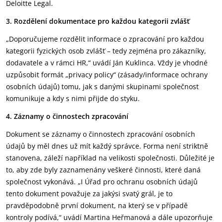
Deloitte Legal.
3. Rozdělení dokumentace pro každou kategorii zvlášť
„Doporučujeme rozdělit informace o zpracování pro každou
kategorii fyzických osob zvlášť – tedy zejména pro zákazníky,
dodavatele a v rámci HR,“ uvádí Ján Kuklinca. Vždy je vhodné
uzpůsobit formát „privacy policy“ (zásady/informace ochrany
osobních údajů) tomu, jak s danými skupinami společnost
komunikuje a kdy s nimi přijde do styku.
4. Záznamy o činnostech zpracování
Dokument se záznamy o činnostech zpracování osobních
údajů by měl dnes už mít každý správce. Forma není striktně
stanovena, záleží například na velikosti společnosti. Důležité je
to, aby zde byly zaznamenány veškeré činnosti, které daná
společnost vykonává. „I Úřad pro ochranu osobních údajů
tento dokument považuje za jakýsi svatý grál, je to
pravděpodobně první dokument, na který se v případě
kontroly podívá,“ uvádí Martina Heřmanová a dále upozorňuje