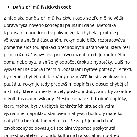
Daň z příjmů fyzických osob
Z hlediska daně z příjmů fyzických osob se zřejmě největší
úprava týká nového konceptu paušální daně. Metodika
k paušální dani dosud v pokynu zcela chyběla, proto je jí
věnována značná část změn. Pokyn dále blíže rozpracovává
poměrně složitou aplikaci přechodných ustanovení, která řeší
prodloužený časový test pro osvobození prodeje rodinného
domu nebo bytu a snížený odpočet úroků z hypotéky. Dalšího
vysvětlení se dočká i termín „obstarání bytové potřeby“. V textu
by neměl chybět ani již známý názor GFŘ ke stravenkovému
paušálu. Pokyn je tedy především doplněn o dosud chybějící
instituty, které přinesly novely poslední doby, aniž by zásadně
měnil dosavadní výklady. Přesto lze nalézt i drobné doplňky,
které mohou být v určitých konkrétních situacích velmi
významné, například stanovení nabývací hodnoty majetku
nabytého bezúplatně nebo fakt, že za příjem od daně
osvobozený se považuje i sociální výpomoc poskytnutá
zaměstnavatelem z fondu kulturních a sociálních potřeb