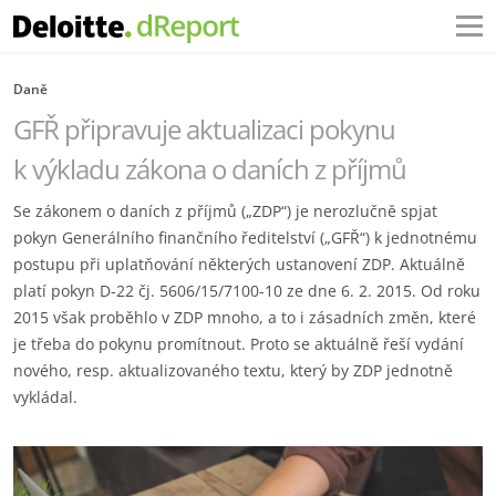
Daně
GFŘ připravuje aktualizaci pokynu
k výkladu zákona o daních z příjmů
Se zákonem o daních z příjmů („ZDP“) je nerozlučně spjat
pokyn Generálního finančního ředitelství („GFŘ“) k jednotnému
postupu při uplatňování některých ustanovení ZDP. Aktuálně
platí pokyn D-22 čj. 5606/15/7100-10 ze dne 6. 2. 2015. Od roku
2015 však proběhlo v ZDP mnoho, a to i zásadních změn, které
je třeba do pokynu promítnout. Proto se aktuálně řeší vydání
nového, resp. aktualizovaného textu, který by ZDP jednotně
vykládal.