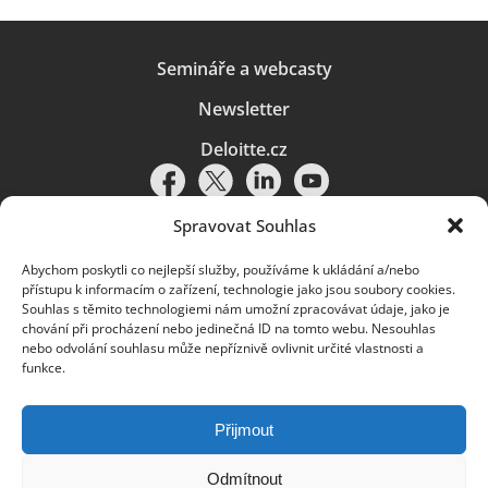
Semináře a webcasty
Newsletter
Deloitte.cz
Spravovat Souhlas
Abychom poskytli co nejlepší služby, používáme k ukládání a/nebo
Pravidla používání
|
Ochrana osobních údajů
|
Soubory cookies
|
přístupu k informacím o zařízení, technologie jako jsou soubory cookies.
Deloitte.cz
Souhlas s těmito technologiemi nám umožní zpracovávat údaje, jako je
chování při procházení nebo jedinečná ID na tomto webu. Nesouhlas
© 2026. Více informací najdete v
Pravidlech používání
.
nebo odvolání souhlasu může nepříznivě ovlivnit určité vlastnosti a
funkce.
Deloitte označuje jednu či více společností globální sítě členských
společností Deloitte Touche Tohmatsu Limited („DTTL“) a jejich dceřiné
a přidružené subjekty (souhrnně „organizace Deloitte“). Společnost DTTL
(rovněž označovaná jako „Deloitte Global“) a každá z jejích členských
Přijmout
společností a jejich přidružených subjektů je samostatným a nezávislým
právním subjektem, který není oprávněn zavazovat nebo přijímat závazky
za jinou z těchto členských společností a jejich přidružených subjektů ve
Odmítnout