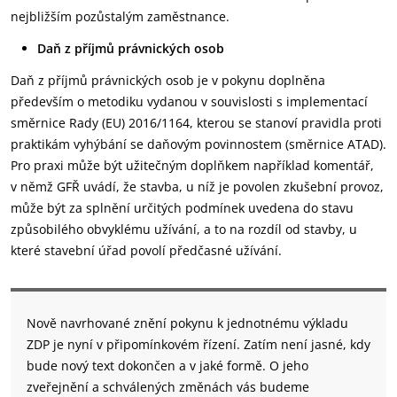
nejbližším pozůstalým zaměstnance.
Daň z příjmů právnických osob
Daň z příjmů právnických osob je v pokynu doplněna
především o metodiku vydanou v souvislosti s implementací
směrnice Rady (EU) 2016/1164, kterou se stanoví pravidla proti
praktikám vyhýbání se daňovým povinnostem (směrnice ATAD).
Pro praxi může být užitečným doplňkem například komentář,
v němž GFŘ uvádí, že stavba, u níž je povolen zkušební provoz,
může být za splnění určitých podmínek uvedena do stavu
způsobilého obvyklému užívání, a to na rozdíl od stavby, u
které stavební úřad povolí předčasné užívání.
Nově navrhované znění pokynu k jednotnému výkladu
ZDP je nyní v připomínkovém řízení. Zatím není jasné, kdy
bude nový text dokončen a v jaké formě. O jeho
zveřejnění a schválených změnách vás budeme