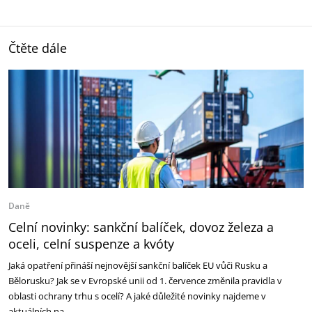
Čtěte dále
Daně
Celní novinky: sankční balíček, dovoz železa a
oceli, celní suspenze a kvóty
Jaká opatření přináší nejnovější sankční balíček EU vůči Rusku a
Bělorusku? Jak se v Evropské unii od 1. července změnila pravidla v
oblasti ochrany trhu s ocelí? A jaké důležité novinky najdeme v
aktuálních na…