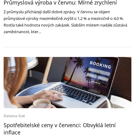
Průmyslová výroba v červnu: Mírné zrychlení
Z průmyslu přicházejí další dobré zprávy. V červnu se objem
průmyslové výroby meziměsíčně zvýšil o 1,2 % a meziročně o 4,0 %.
Rostla také hodnota nových zakázek. Slabším místem nadále zůstává
zaměstnanost, kter…
Deloitte živě
Spotřebitelské ceny v červenci: Obvyklá letní
inflace