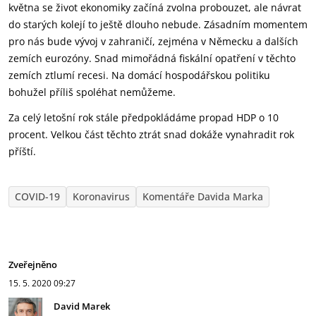
května se život ekonomiky začíná zvolna probouzet, ale návrat
do starých kolejí to ještě dlouho nebude. Zásadním momentem
pro nás bude vývoj v zahraničí, zejména v Německu a dalších
zemích eurozóny. Snad mimořádná fiskální opatření v těchto
zemích ztlumí recesi. Na domácí hospodářskou politiku
bohužel příliš spoléhat nemůžeme.
Za celý letošní rok stále předpokládáme propad HDP o 10
procent. Velkou část těchto ztrát snad dokáže vynahradit rok
příští.
COVID-19
Koronavirus
Komentáře Davida Marka
Zveřejněno
15. 5. 2020
09:27
David Marek