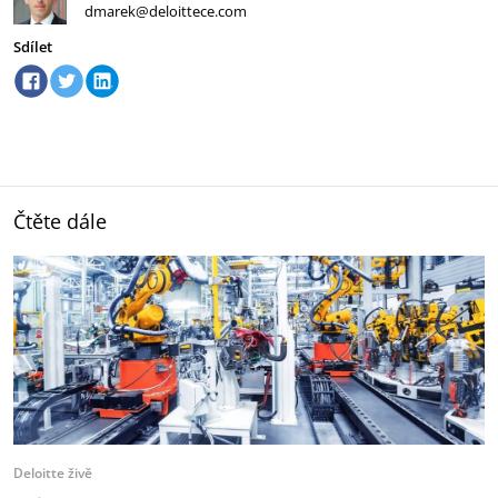
dmarek@deloittece.com
Sdílet
Čtěte dále
Deloitte živě