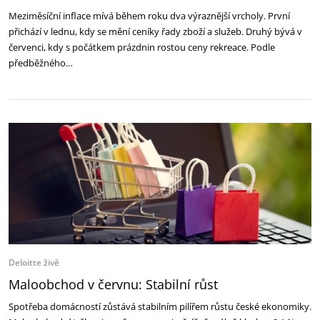
Meziměsíční inflace mívá během roku dva výraznější vrcholy. První
přichází v lednu, kdy se mění ceníky řady zboží a služeb. Druhý bývá v
červenci, kdy s počátkem prázdnin rostou ceny rekreace. Podle
předběžného…
Deloitte živě
Maloobchod v červnu: Stabilní růst
Spotřeba domácností zůstává stabilním pilířem růstu české ekonomiky.