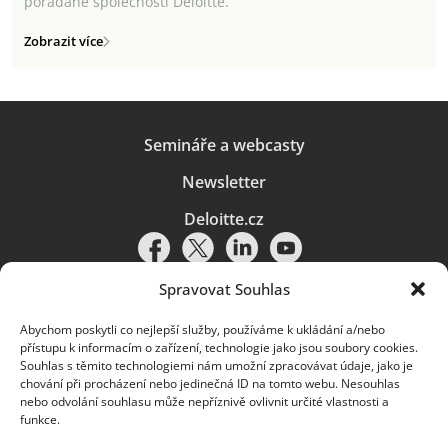
pořádané společností Deloitte.
Zobrazit více
Semináře a webcasty
Newsletter
Deloitte.cz
Spravovat Souhlas
Abychom poskytli co nejlepší služby, používáme k ukládání a/nebo
Pravidla používání
|
Ochrana osobních údajů
|
Soubory cookies
|
přístupu k informacím o zařízení, technologie jako jsou soubory cookies.
Deloitte.cz
Souhlas s těmito technologiemi nám umožní zpracovávat údaje, jako je
chování při procházení nebo jedinečná ID na tomto webu. Nesouhlas
© 2026. Více informací najdete v
Pravidlech používání
.
nebo odvolání souhlasu může nepříznivě ovlivnit určité vlastnosti a
funkce.
Deloitte označuje jednu či více společností globální sítě členských
společností Deloitte Touche Tohmatsu Limited („DTTL“) a jejich dceřiné