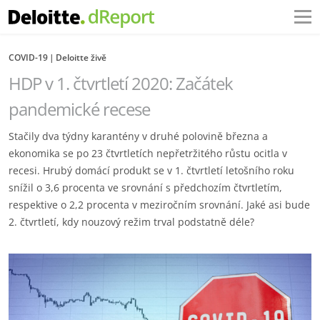
COVID-19
Deloitte živě
HDP v 1. čtvrtletí 2020: Začátek
pandemické recese
Stačily dva týdny karantény v druhé polovině března a
ekonomika se po 23 čtvrtletích nepřetržitého růstu ocitla v
recesi. Hrubý domácí produkt se v 1. čtvrtletí letošního roku
snížil o 3,6 procenta ve srovnání s předchozím čtvrtletím,
respektive o 2,2 procenta v meziročním srovnání. Jaké asi bude
2. čtvrtletí, kdy nouzový režim trval podstatně déle?