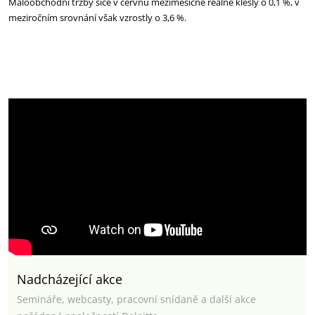
Maloobchodní tržby sice v červnu meziměsíčně reálně klesly o 0,1 %, v
meziročním srovnání však vzrostly o 3,6 %.
Nadcházející akce
Semináře, webcasty, pracovní snídaně a další akce