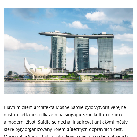
Hlavním cílem architekta Moshe Safdie bylo vytvořit veřejné
místo k setkání s odkazem na singapurskou kulturu, klima
a moderní život. Safdie se nechal inspirovat antickými městy,
které byly organizovány kolem důležitých dopravních cest.
Marina Bay Sands byla proto zkonstruována u dvou hlavních