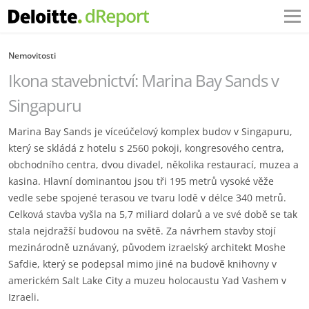
Nemovitosti
Ikona stavebnictví: Marina Bay Sands v
Singapuru
Marina Bay Sands je víceúčelový komplex budov v Singapuru,
který se skládá z hotelu s 2560 pokoji, kongresového centra,
obchodního centra, dvou divadel, několika restaurací, muzea a
kasina. Hlavní dominantou jsou tři 195 metrů vysoké věže
vedle sebe spojené terasou ve tvaru lodě v délce 340 metrů.
Celková stavba vyšla na 5,7 miliard dolarů a ve své době se tak
stala nejdražší budovou na světě. Za návrhem stavby stojí
mezinárodně uznávaný, původem izraelský architekt Moshe
Safdie, který se podepsal mimo jiné na budově knihovny v
americkém Salt Lake City a muzeu holocaustu Yad Vashem v
Izraeli.