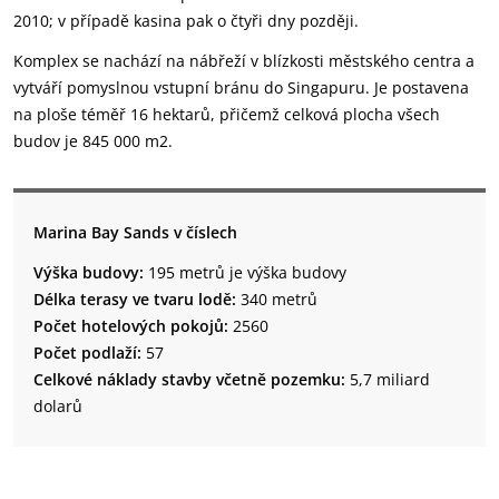
2010; v případě kasina pak o čtyři dny později.
Komplex se nachází na nábřeží v blízkosti městského centra a
vytváří pomyslnou vstupní bránu do Singapuru. Je postavena
na ploše téměř 16 hektarů, přičemž celková plocha všech
budov je 845 000 m2.
Marina Bay Sands v číslech
Výška budovy:
195 metrů je výška budovy
Délka terasy ve tvaru lodě:
340 metrů
Počet hotelových pokojů:
2560
Počet podlaží:
57
Celkové náklady stavby včetně pozemku:
5,7 miliard
dolarů