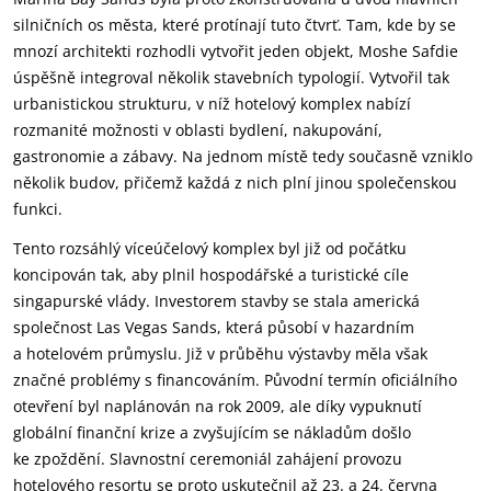
silničních os města, které protínají tuto čtvrť. Tam, kde by se
mnozí architekti rozhodli vytvořit jeden objekt, Moshe Safdie
úspěšně integroval několik stavebních typologií. Vytvořil tak
urbanistickou strukturu, v níž hotelový komplex nabízí
rozmanité možnosti v oblasti bydlení, nakupování,
gastronomie a zábavy. Na jednom místě tedy současně vzniklo
několik budov, přičemž každá z nich plní jinou společenskou
funkci.
Tento rozsáhlý víceúčelový komplex byl již od počátku
koncipován tak, aby plnil hospodářské a turistické cíle
singapurské vlády. Investorem stavby se stala americká
společnost Las Vegas Sands, která působí v hazardním
a hotelovém průmyslu. Již v průběhu výstavby měla však
značné problémy s financováním. Původní termín oficiálního
otevření byl naplánován na rok 2009, ale díky vypuknutí
globální finanční krize a zvyšujícím se nákladům došlo
ke zpoždění. Slavnostní ceremoniál zahájení provozu
hotelového resortu se proto uskutečnil až 23. a 24. června