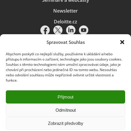
Newsletter
Deloitte.cz
Spravovat Souhlas
Abychom poskytli co nejlepší služby, používáme k ukládání a/nebo
Pravidla používání
|
Ochrana osobních údajů
|
Soubory cookies
|
přístupu k informacím o zařízení, technologie jako jsou soubory cookies.
Deloitte.cz
Souhlas s těmito technologiemi nám umožní zpracovávat údaje, jako je
chování při procházení nebo jedinečná ID na tomto webu. Nesouhlas
© 2026. Více informací najdete v
Pravidlech používání
.
nebo odvolání souhlasu může nepříznivě ovlivnit určité vlastnosti a
funkce.
Deloitte označuje jednu či více společností globální sítě členských
společností Deloitte Touche Tohmatsu Limited („DTTL“) a jejich dceřiné
a přidružené subjekty (souhrnně „organizace Deloitte“). Společnost DTTL
(rovněž označovaná jako „Deloitte Global“) a každá z jejích členských
Přijmout
společností a jejich přidružených subjektů je samostatným a nezávislým
právním subjektem, který není oprávněn zavazovat nebo přijímat závazky
za jinou z těchto členských společností a jejich přidružených subjektů ve
Odmítnout
vztahu k třetím stranám. Společnost DTTL a každá členská společnost
a přidružený subjekt nese odpovědnost pouze za své vlastní jednání či
Zobrazit předvolby
pochybení, nikoli za jednání či pochybení jiných členských společností či
přidružených subjektů. Společnost DTTL služby klientům neposkytuje. Více