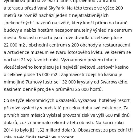
vyhlídková plocha ve tvaru lodě s upravenou zahradou
a terasou přezdívaná SkyPark. Na této terase ve výšce 200
metrů se rovněž nachází jeden z nejatraktivnějších
„nekonečných“ bazénů na světě, který končí přímo na hraně
budovy a nabízí hostům nezapomenutelný výhled na centrum
města. Součástí resortu jsou i dvě divadla o celkové ploše
22 000 m2 , obchodní centrum s 200 obchody a restauracemi
a ArtScience muzeum ve tvaru lotosového květu, ve kterém se
nachází 21 výstavních míst. Významným prvkem tohoto
víceúčelového komplexu je i největší světové „atriové“ kasino
o celkové ploše 15 000 m2 . Zajímavostí zdejšího kasina je
mimo jiné 7tunový lustr se 132 000 krystaly od Swarovského.
Kasinem denně projde v průměru 25 000 hostů.
Co se týče ekonomických ukazatelů, vykazoval hotelový resort
příznivé výsledky v podstatě po celou dobu své existence. Za
prvních osm měsíců vykázal provozní zisk ve výši 600 miliónů
dolarů, což znamenalo rekord v této oblasti. Na konci roku
2014 to bylo již 1,52 miliard dolarů. Obsazenost za poslední tři
roky navíc činila téměř 99 procent.