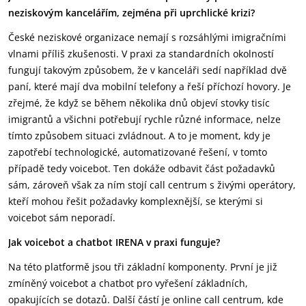
neziskovým kancelářím, zejména při uprchlické krizi?
České neziskové organizace nemají s rozsáhlými imigračními
vlnami příliš zkušenosti. V praxi za standardních okolností
fungují takovým způsobem, že v kanceláři sedí například dvě
paní, které mají dva mobilní telefony a řeší příchozí hovory. Je
zřejmé, že když se během několika dnů objeví stovky tisíc
imigrantů a všichni potřebují rychle různé informace, nelze
tímto způsobem situaci zvládnout. A to je moment, kdy je
zapotřebí technologické, automatizované řešení, v tomto
případě tedy voicebot. Ten dokáže odbavit část požadavků
sám, zároveň však za ním stojí call centrum s živými operátory,
kteří mohou řešit požadavky komplexnější, se kterými si
voicebot sám neporadí.
Jak voicebot a chatbot IRENA v praxi funguje?
Na této platformě jsou tři základní komponenty. První je již
zmíněný voicebot a chatbot pro vyřešení základních,
opakujících se dotazů. Další částí je online call centrum, kde