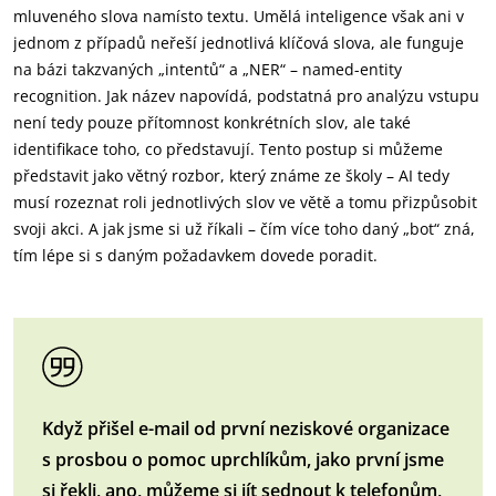
mluveného slova namísto textu. Umělá inteligence však ani v
jednom z případů neřeší jednotlivá klíčová slova, ale funguje
na bázi takzvaných „intentů“ a „NER“ – named-entity
recognition. Jak název napovídá, podstatná pro analýzu vstupu
není tedy pouze přítomnost konkrétních slov, ale také
identifikace toho, co představují. Tento postup si můžeme
představit jako větný rozbor, který známe ze školy – AI tedy
musí rozeznat roli jednotlivých slov ve větě a tomu přizpůsobit
svoji akci. A jak jsme si už říkali – čím více toho daný „bot“ zná,
tím lépe si s daným požadavkem dovede poradit.
Když přišel e-mail od první neziskové organizace
s prosbou o pomoc uprchlíkům, jako první jsme
si řekli, ano, můžeme si jít sednout k telefonům,