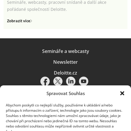
Semináře, webcasty, pracovní snídaně a další akce
pořádané společností Deloitte.
Zobrazit více
Semináře a webcasty
Newsletter
Deloitte.cz
Spravovat Souhlas
Abychom poskytli co nejlepší služby, používáme k ukládání a/nebo
Pravidla používání
|
Ochrana osobních údajů
|
Soubory cookies
|
přístupu k informacím o zařízení, technologie jako jsou soubory cookies.
Deloitte.cz
Souhlas s těmito technologiemi nám umožní zpracovávat údaje, jako je
chování při procházení nebo jedinečná ID na tomto webu. Nesouhlas
© 2026. Více informací najdete v
Pravidlech používání
.
nebo odvolání souhlasu může nepříznivě ovlivnit určité vlastnosti a