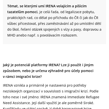
Témat, se kterými umí IRENA volajícím a píšícím
tazatelům pomoci
, je celá řada, od legalizace pobytu,
praktických rad, co dělat po příchodu do ČR či jak do ČR
vůbec přicestovat, přes zaměstnávání až po umístění dětí
do škol, řešení otázek spojených s vízy a pasy, dopravou a
MHD anebo např. s povolávacím rozkazem.
Jaký je potenciál platformy IRENA? Lze ji použít i jiným
způsobem, nebo je určena výhradně pro účely pomoci
v rámci imigrační krize?
IRENA vznikla a primárně je nastavená pro potřeby
neziskových organizací v souvislosti s imigrační krizí. Podle
toho nese i své jméno: IRENA znamená Immediate Refugee
Need Assistance. Její další využití je ale poměrně široké.
Kupříkladu ve státní správě. V době koronavirové krize