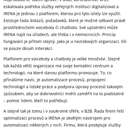
eskalovala potřeba služby veřejných institucí digitalizovat a
IRENA je jednou z platforem, kterou pro tyto účely lze využít.
Existuje řada dotazů, požadavků, které je možné odbavit právě
prostřednictvím voicebota či chatbota. Své uplatnění může
IRENA najít na úřadech, ale třeba i v nemocnicích. Princip
fungování je přitom stejný, jako je u neziskových organizací, liší
se pouze obsah interakcí.
Platforem pro voiceboty a chatboty je velké množství. Stejně
tak každá větší organizace má svoje kontaktní centrum a
technologii, na které danou platformu provozuje. To, co
přinášíme navíc, je automatizace procesů, propojení
technologií a lidské práce a podpora úpravy procesů takovým
způsobem, aby se dobrovolníci mohli zaměřit na to podstatné
– pomoc lidem, kteří to potřebují.
A stejně tak je tomu i v soukromé sféře, v B2B. Řada firem řeší
optimalizaci procesů a IRENA je skvělým nástrojem pro
automatizaci některých z nich. Firmu, která poskytuje služby