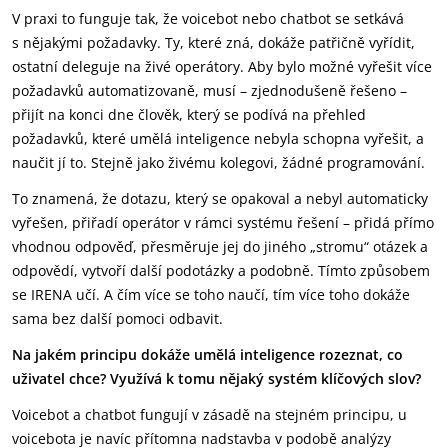
V praxi to funguje tak, že voicebot nebo chatbot se setkává
s nějakými požadavky. Ty, které zná, dokáže patřičně vyřídit,
ostatní deleguje na živé operátory. Aby bylo možné vyřešit více
požadavků automatizovaně, musí – zjednodušeně řešeno –
přijít na konci dne člověk, který se podívá na přehled
požadavků, které umělá inteligence nebyla schopna vyřešit, a
naučit jí to. Stejně jako živému kolegovi, žádné programování.
To znamená, že dotazu, který se opakoval a nebyl automaticky
vyřešen, přiřadí operátor v rámci systému řešení – přidá přímo
vhodnou odpověď, přesměruje jej do jiného „stromu“ otázek a
odpovědí, vytvoří další podotázky a podobně. Tímto způsobem
se IRENA učí. A čím více se toho naučí, tím více toho dokáže
sama bez další pomoci odbavit.
Na jakém principu dokáže umělá inteligence rozeznat, co
uživatel chce? Využívá k tomu nějaký systém klíčových slov?
Voicebot a chatbot fungují v zásadě na stejném principu, u
voicebota je navíc přítomna nadstavba v podobě analýzy