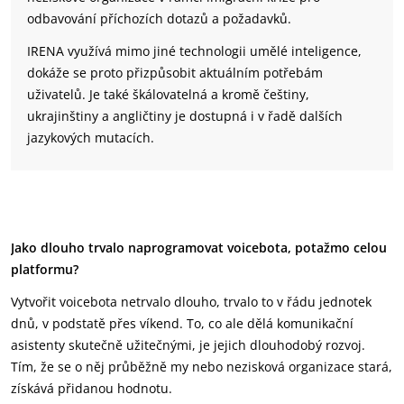
odbavování příchozích dotazů a požadavků.
IRENA využívá mimo jiné technologii umělé inteligence,
dokáže se proto přizpůsobit aktuálním potřebám
uživatelů. Je také škálovatelná a kromě češtiny,
ukrajinštiny a angličtiny je dostupná i v řadě dalších
jazykových mutacích.
Jako dlouho trvalo naprogramovat voicebota, potažmo celou
platformu?
Vytvořit voicebota netrvalo dlouho, trvalo to v řádu jednotek
dnů, v podstatě přes víkend. To, co ale dělá komunikační
asistenty skutečně užitečnými, je jejich dlouhodobý rozvoj.
Tím, že se o něj průběžně my nebo nezisková organizace stará,
získává přidanou hodnotu.