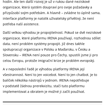
hodin. Ale ten další rozvoj je už v rukou dané neziskové
organizace, která systém doupraví pro svoje požadavky a
přizpůsobí svým potřebám. A hlavně – zvládne to úplně sama,
interface platformy je natolik uživatelsky přívětivý, že není
potřeba naší asistence.
Další velkou výhodou je propojitelnost. Pokud se dvě neziskové
organizace, které platformu IRENA používají, rozhodnou sdílet
data, není problém systémy propojit. Již dnes takhle
spolupracují organizace v Polsku a Maďarsku, v Česku a
Slovensku – IRENA není pouze pro Čechy, spustili jsme ji pro
celou Evropu, protože imigrační krize je problém evropský.
A v neposlední řadě je výhodou platformy IRENA její
všestrannost. Není to jen voicebot. Není to jen chatbot. Je to
balíček několika nástrojů v jednom. IRENA nepotřebuje
v podstatě žádnou prerekvizitu, stačí tuto platformu
implementovat a obratem je možné ji začít používat.