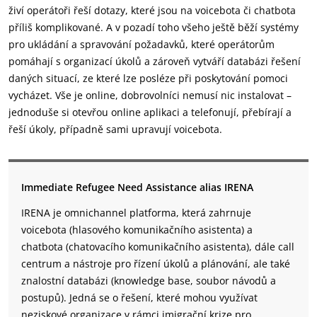
živí operátoři řeší dotazy, které jsou na voicebota či chatbota
příliš komplikované. A v pozadí toho všeho ještě běží systémy
pro ukládání a spravování požadavků, které operátorům
pomáhají s organizací úkolů a zároveň vytváří databázi řešení
daných situací, ze které lze posléze při poskytování pomoci
vycházet. Vše je online, dobrovolníci nemusí nic instalovat –
jednoduše si otevřou online aplikaci a telefonují, přebírají a
řeší úkoly, případně sami upravují voicebota.
Immediate Refugee Need Assistance alias IRENA
IRENA je omnichannel platforma, která zahrnuje
voicebota (hlasového komunikačního asistenta) a
chatbota (chatovacího komunikačního asistenta), dále call
centrum a nástroje pro řízení úkolů a plánování, ale také
znalostní databázi (knowledge base, soubor návodů a
postupů). Jedná se o řešení, které mohou využívat
neziskové organizace v rámci imigrační krize pro