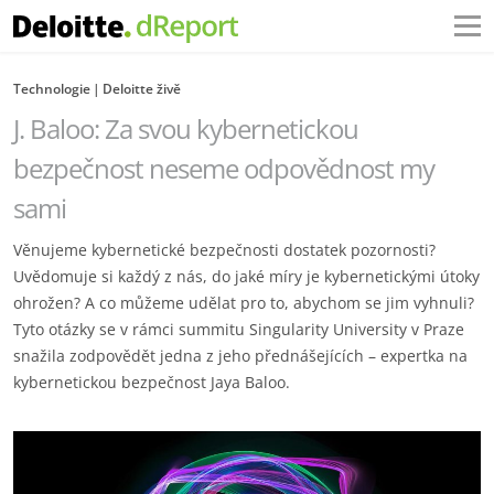
Technologie
Deloitte živě
J. Baloo: Za svou kybernetickou
bezpečnost neseme odpovědnost my
sami
Věnujeme kybernetické bezpečnosti dostatek pozornosti?
Uvědomuje si každý z nás, do jaké míry je kybernetickými útoky
ohrožen? A co můžeme udělat pro to, abychom se jim vyhnuli?
Tyto otázky se v rámci summitu Singularity University v Praze
snažila zodpovědět jedna z jeho přednášejících – expertka na
kybernetickou bezpečnost Jaya Baloo.