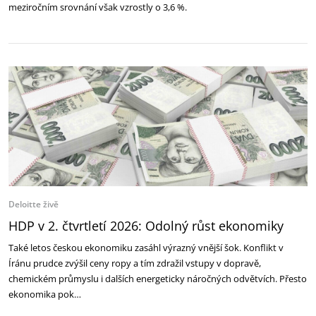
meziročním srovnání však vzrostly o 3,6 %.
Deloitte živě
HDP v 2. čtvrtletí 2026: Odolný růst ekonomiky
Také letos českou ekonomiku zasáhl výrazný vnější šok. Konflikt v
Íránu prudce zvýšil ceny ropy a tím zdražil vstupy v dopravě,
chemickém průmyslu i dalších energeticky náročných odvětvích. Přesto
ekonomika pok…