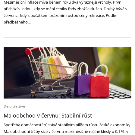
Meziměsíční inflace mívá během roku dva výraznější vrcholy. První
přichází v lednu, kdy se mění ceníky řady zboží a služeb. Druhý bývá v
červenci, kdy s počátkem prázdnin rostou ceny rekreace. Podle
předběžného…
Deloitte živě
Maloobchod v červnu: Stabilní růst
Spotřeba domácností zůstává stabilním pilířem růstu české ekonomiky.
Maloobchodní tržby sice v červnu meziměsíčně reálně klesly o 0,1 %, v