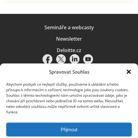
Semináře a webcasty
Newsletter
Deloitte.cz
Spravovat Souhlas
Abychom poskytli co nejlepší služby, používáme k ukládání a/nebo
Pravidla používání
|
Ochrana osobních údajů
|
Soubory cookies
|
přístupu k informacím o zařízení, technologie jako jsou soubory cookies.
Deloitte.cz
Souhlas s těmito technologiemi nám umožní zpracovávat údaje, jako je
chování při procházení nebo jedinečná ID na tomto webu. Nesouhlas
© 2026. Více informací najdete v
Pravidlech používání
.
nebo odvolání souhlasu může nepříznivě ovlivnit určité vlastnosti a
funkce.
Deloitte označuje jednu či více společností globální sítě členských
společností Deloitte Touche Tohmatsu Limited („DTTL“) a jejich dceřiné
a přidružené subjekty (souhrnně „organizace Deloitte“). Společnost DTTL
(rovněž označovaná jako „Deloitte Global“) a každá z jejích členských
Přijmout
společností a jejich přidružených subjektů je samostatným a nezávislým
právním subjektem, který není oprávněn zavazovat nebo přijímat závazky