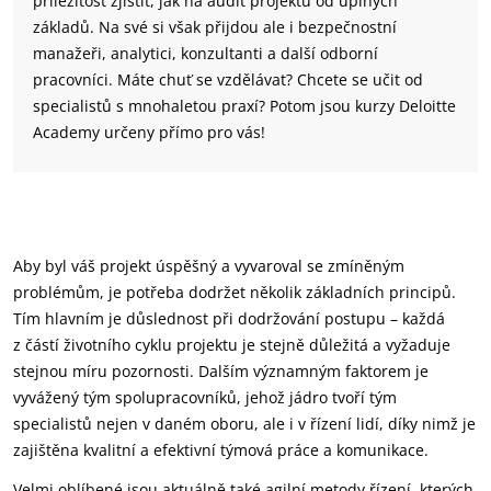
příležitost zjistit, jak na audit projektu od úplných
základů. Na své si však přijdou ale i bezpečnostní
manažeři, analytici, konzultanti a další odborní
pracovníci. Máte chuť se vzdělávat? Chcete se učit od
specialistů s mnohaletou praxí? Potom jsou kurzy Deloitte
Academy určeny přímo pro vás!
Aby byl váš projekt úspěšný a vyvaroval se zmíněným
problémům, je potřeba dodržet několik základních principů.
Tím hlavním je důslednost při dodržování postupu – každá
z částí životního cyklu projektu je stejně důležitá a vyžaduje
stejnou míru pozornosti. Dalším významným faktorem je
vyvážený tým spolupracovníků, jehož jádro tvoří tým
specialistů nejen v daném oboru, ale i v řízení lidí, díky nimž je
zajištěna kvalitní a efektivní týmová práce a komunikace.
Velmi oblíbené jsou aktuálně také agilní metody řízení, kterých