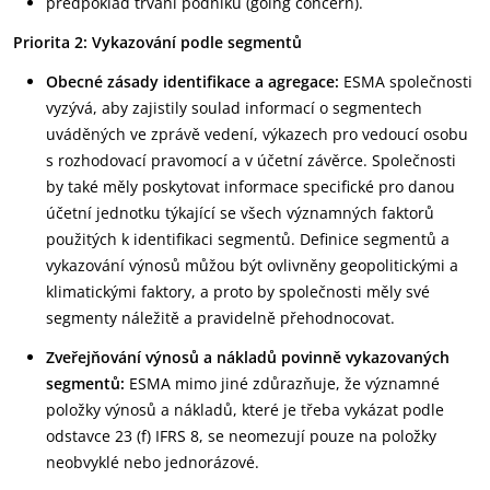
předpoklad trvání podniku (going concern).
Priorita 2: Vykazování podle segmentů
Obecné zásady identifikace a agregace:
ESMA společnosti
vyzývá, aby zajistily soulad informací o segmentech
uváděných ve zprávě vedení, výkazech pro vedoucí osobu
s rozhodovací pravomocí a v účetní závěrce. Společnosti
by také měly poskytovat informace specifické pro danou
účetní jednotku týkající se všech významných faktorů
použitých k identifikaci segmentů. Definice segmentů a
vykazování výnosů můžou být ovlivněny geopolitickými a
klimatickými faktory, a proto by společnosti měly své
segmenty náležitě a pravidelně přehodnocovat.
Zveřejňování výnosů a nákladů povinně vykazovaných
segmentů:
ESMA mimo jiné zdůrazňuje, že významné
položky výnosů a nákladů, které je třeba vykázat podle
odstavce 23 (f) IFRS 8, se neomezují pouze na položky
neobvyklé nebo jednorázové.