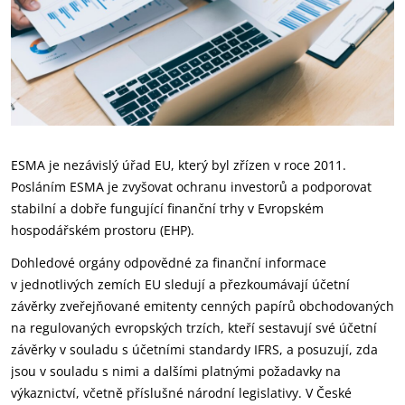
ESMA je nezávislý úřad EU, který byl zřízen v roce 2011.
Posláním ESMA je zvyšovat ochranu investorů a podporovat
stabilní a dobře fungující finanční trhy v Evropském
hospodářském prostoru (EHP).
Dohledové orgány odpovědné za finanční informace
v jednotlivých zemích EU sledují a přezkoumávají účetní
závěrky zveřejňované emitenty cenných papírů obchodovaných
na regulovaných evropských trzích, kteří sestavují své účetní
závěrky v souladu s účetními standardy IFRS, a posuzují, zda
jsou v souladu s nimi a dalšími platnými požadavky na
výkaznictví, včetně příslušné národní legislativy. V České