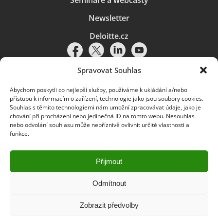
Semináře a webcasty
Newsletter
Deloitte.cz
Spravovat Souhlas
Abychom poskytli co nejlepší služby, používáme k ukládání a/nebo
Pravidla používání
|
Ochrana osobních údajů
|
Soubory cookies
|
přístupu k informacím o zařízení, technologie jako jsou soubory cookies.
Deloitte.cz
Souhlas s těmito technologiemi nám umožní zpracovávat údaje, jako je
chování při procházení nebo jedinečná ID na tomto webu. Nesouhlas
© 2026. Více informací najdete v
Pravidlech používání
.
nebo odvolání souhlasu může nepříznivě ovlivnit určité vlastnosti a
funkce.
Deloitte označuje jednu či více společností globální sítě členských
společností Deloitte Touche Tohmatsu Limited („DTTL“) a jejich dceřiné
a přidružené subjekty (souhrnně „organizace Deloitte“). Společnost DTTL
(rovněž označovaná jako „Deloitte Global“) a každá z jejích členských
Přijmout
společností a jejich přidružených subjektů je samostatným a nezávislým
právním subjektem, který není oprávněn zavazovat nebo přijímat závazky
za jinou z těchto členských společností a jejich přidružených subjektů ve
Odmítnout
vztahu k třetím stranám. Společnost DTTL a každá členská společnost
a přidružený subjekt nese odpovědnost pouze za své vlastní jednání či
Zobrazit předvolby
pochybení, nikoli za jednání či pochybení jiných členských společností či
přidružených subjektů. Společnost DTTL služby klientům neposkytuje. Více