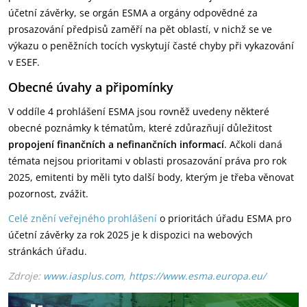
účetní závěrky, se orgán ESMA a orgány odpovědné za
prosazování předpisů zaměří na pět oblastí, v nichž se ve
výkazu o peněžních tocích vyskytují časté chyby při vykazování
v ESEF.
Obecné úvahy a připomínky
V oddíle 4 prohlášení ESMA jsou rovněž uvedeny některé
obecné poznámky k tématům, které zdůrazňují důležitost
propojení finančních a nefinančních informací
. Ačkoli daná
témata nejsou prioritami v oblasti prosazování práva pro rok
2025, emitenti by měli tyto další body, kterým je třeba věnovat
pozornost, zvážit.
Celé znění veřejného prohlášení
o prioritách úřadu ESMA pro
účetní závěrky za rok 2025 je k dispozici na webových
stránkách úřadu.
Zdroje:
www.iasplus.com
,
https://www.esma.europa.eu/