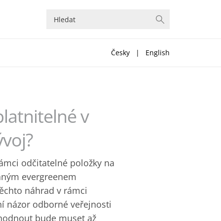
Česky
|
English
latnitelné v
voj?
rámci odčitatelné položky na
ovaným evergreenem
 těchto náhrad v rámci
ní názor odborné veřejnosti
ozhodnout bude muset až