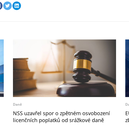
Daně
D
NSS uzavřel spor o zpětném osvobození
E
licenčních poplatků od srážkové daně
z