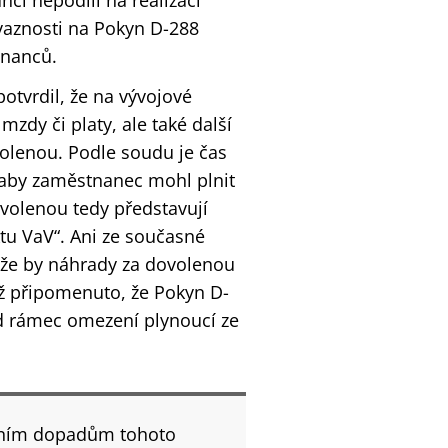
ci nepodílí na realizaci
vaznosti na Pokyn D-288
tnanců.
otvrdil, že na vývojové
zdy či platy, ale také další
volenou. Podle soudu je čas
aby zaměstnanec mohl plnit
volenou tedy představují
tu VaV“. Ani ze současné
 že by náhrady za dovolenou
ž připomenuto, že Pokyn D-
d rámec omezení plynoucí ze
kálním dopadům tohoto