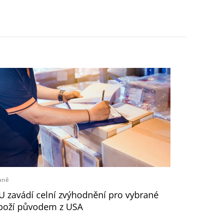
aně
U zavádí celní zvýhodnění pro vybrané
boží původem z USA