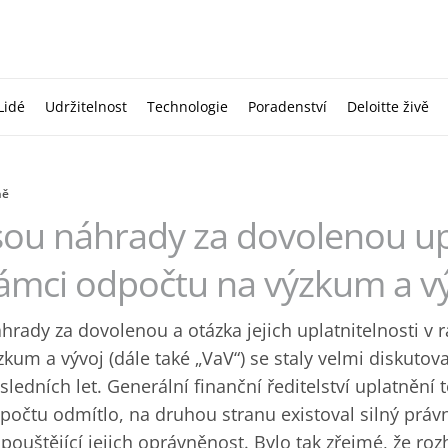
Lidé
Udržitelnost
Technologie
Poradenství
Deloitte živě
ně
sou náhrady za dovolenou up
ámci odpočtu na výzkum a vý
hrady za dovolenou a otázka jejich uplatnitelnosti v 
zkum a vývoj (dále také „VaV“) se staly velmi diskut
sledních let. Generální finanční ředitelství uplatnění
počtu odmítlo, na druhou stranu existoval silný práv
ipouštějící jejich oprávněnost. Bylo tak zřejmé, že r