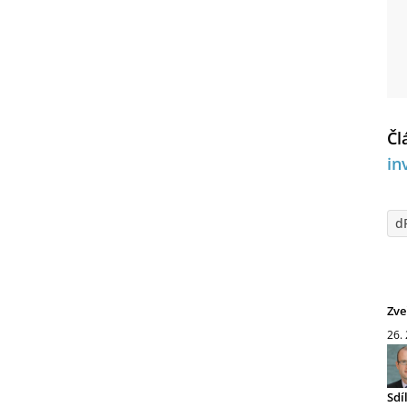
Čl
in
d
Zve
26.
Sdí