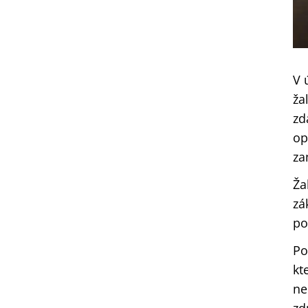
V 
ža
zd
op
za
Ža
zá
po
Po
kt
ne