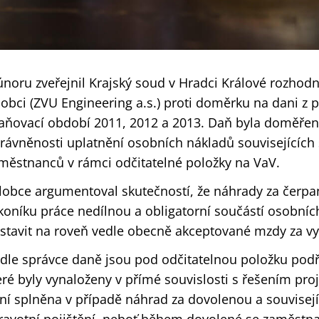
únoru zveřejnil Krajský soud v Hradci Králové rozhodn
lobci (ZVU Engineering a.s.) proti doměrku na dani z 
aňovací období 2011, 2012 a 2013. Daň byla doměřen
rávněnosti uplatnění osobních nákladů souvisejícíc
městnanců v rámci odčitatelné položky na VaV.
lobce argumentoval skutečností, že náhrady za čerp
koníku práce nedílnou a obligatorní součástí osobních
stavit na roveň vedle obecně akceptované mzdy za v
dle správce daně jsou pod odčitatelnou položku podř
eré byly vynaloženy v přímé souvislosti s řešením pr
ní splněna v případě náhrad za dovolenou a souvisejí