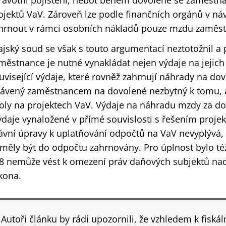
ravotní pojištění, neboť během dovolené se zaměstnan
ojektů VaV. Zároveň lze podle finančních orgánů v ná
hrnout v rámci osobních nákladů pouze mzdu zaměs
ajský soud se však s touto argumentací neztotožnil a p
městnance je nutné vynakládat nejen výdaje na jejich m
uvisející výdaje, které rovněž zahrnují náhrady na do
rávený zaměstnancem na dovolené nezbytný k tomu, 
oly na projektech VaV. Výdaje na náhradu mzdy za do
ýdaje vynaložené v přímé souvislosti s řešením projek
ávní úpravy k uplatňování odpočtů na VaV nevyplývá,
měly být do odpočtu zahrnovány. Pro úplnost bylo té
8 nemůže vést k omezení práv daňových subjektů na
kona.
Autoři článku by rádi upozornili, že vzhledem k fis