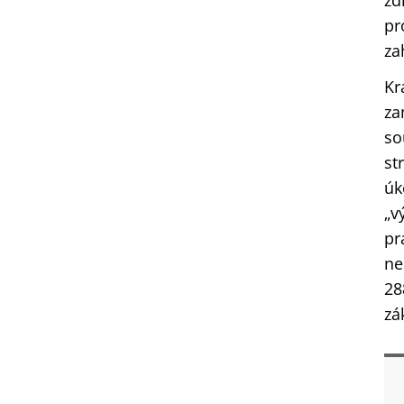
zd
pr
za
Kr
za
so
st
úk
„v
pr
ne
28
zá