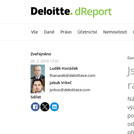
Vše
Daně
Právo
Účetnictví
Nemovitosti
Zveřejněno
Da
26. 2. 2019
17:01
J
Luděk Hanáček
lhanacek@deloittece.com
r
Jakub Vrkoč
jvrkoc@deloittece.com
Sdílet
Ná
vý
po
od
př