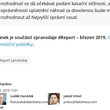
rozhodnutí se dá očekávat podání kasační stížnosti, 
oprávněnosti uplatnění náhrad za dovolenou bude
rozhodnout až Nejvyšší správní soud.
ánek je součástí zpravodaje dReport – březen 2019,
vestiční pobídky
.
Report zpravodaj
řejněno
 2. 2019
17:01
Luděk Hanáček
Jakub Vrkoč
lhanacek@deloittece.com
jvrkoc@deloittece.com
let