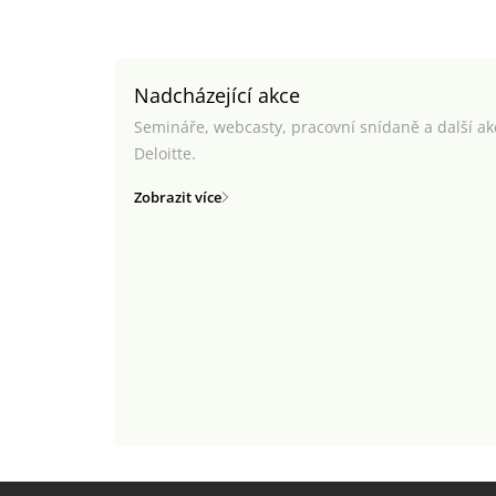
Nadcházející akce
Semináře, webcasty, pracovní snídaně a další a
Deloitte.
Zobrazit více