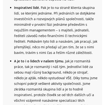
Inspirativní lidé.
Pak je to na straně klienta skupina
lidí, se kterými jednáme. Při jednáních se dotýkáme
investičních a rozvojových plánů společnosti, takže
minimálně v prvotní fázi jednáme především s
nejužším managementem – s majiteli, jednateli,
řediteli závodů nebo finančními či technickými
řediteli. Potkávám tyto lidi a nasávám, jak pracují, jak
přemýšlejí, něco mi předají už jen tím, že se s nimi
bavím, trávím s nimi čas a řeším různé záležitosti.
A je to i o lidech v našem týmu.
Jak je rozmanitá
práce, tak je rozmanitý i náš tým. Jednotliví lidé za
sebou mají různý background, někdo je strojař,
někdo je ajťák, někdo vystudoval VŠE. Díky tomu jsme
schopní pokrýt veškeré aktivity společnosti. Jsme
zkrátka rozmanitá skupina lidí a je to hodně
inspirativní, protože člověk se od těch dalších učí a
všichni vzájemně nasáváme specializaci těch