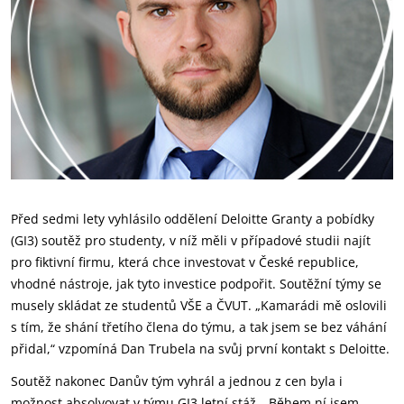
Před sedmi lety vyhlásilo oddělení Deloitte Granty a pobídky
(GI3) soutěž pro studenty, v níž měli v případové studii najít
pro fiktivní firmu, která chce investovat v České republice,
vhodné nástroje, jak tyto investice podpořit. Soutěžní týmy se
musely skládat ze studentů VŠE a ČVUT. „Kamarádi mě oslovili
s tím, že shání třetího člena do týmu, a tak jsem se bez váhání
přidal,“ vzpomíná Dan Trubela na svůj první kontakt s Deloitte.
Soutěž nakonec Danův tým vyhrál a jednou z cen byla i
možnost absolvovat v týmu GI3 letní stáž. „Během ní jsem