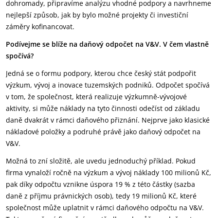
dohromady, připravíme analýzu vhodné podpory a navrhneme
nejlepší způsob, jak by bylo možné projekty či investiční
záměry kofinancovat.
Podívejme se blíže na daňový odpočet na V&V. V čem vlastně
spočívá?
Jedná se o formu podpory, kterou chce český stát podpořit
výzkum, vývoj a inovace tuzemských podniků. Odpočet spočívá
v tom, že společnost, která realizuje výzkumně-vývojové
aktivity, si může náklady na tyto činnosti odečíst od základu
daně dvakrát v rámci daňového přiznání. Nejprve jako klasické
nákladové položky a podruhé právě jako daňový odpočet na
V&V.
Možná to zní složitě, ale uvedu jednoduchý příklad. Pokud
firma vynaloží ročně na výzkum a vývoj náklady 100 milionů Kč,
pak díky odpočtu vznikne úspora 19 % z této částky (sazba
daně z příjmu právnických osob), tedy 19 milionů Kč, které
společnost může uplatnit v rámci daňového odpočtu na V&V.