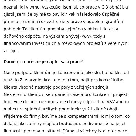
poznal lidi v týmu, vyzkoušel jsem si, co práce v GI3 obnáší, a
zjistil jsem, že by mě to bavilo.“ Pak následovalo úspěšné
přijímací řízení a rozjezd kariéry právě v oddělení grantů a
pobídek. To klientům pomáhá zejména v oblasti dotací a
daňového odpočtu na výzkum a vývoj (V&V), tedy s
financováním investičních a rozvojových projektů z veřejných
zdrojů.
Danieli, co přesně je náplní vaší práce?
Naše podpora klientům je koncipována jako služba na klíč, od
A až do Z. V prvním kroku je to o tom, najít pro konkrétního
klienta vhodné nástroje podpory z veřejných zdrojů.
Některému klientovi se v daném čase a pro konkrétní projekt
hodí více dotace, někomu zase daňový odpočet na V&V anebo
mohou za splnění určitých podmínek využít klidně obojí.
Přijdeme do firmy, bavíme se s kompetentními lidmi o tom, co
dělají, jaké záměry mají do budoucna, podíváme se na jejich
finanční i personální situaci. Dáme si všechny tyto informace