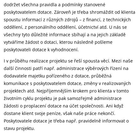
dodržet všechna pravidla a podmínky stanovené
poskytovatelem dotace. Zároveň je třeba shromáždit od klienta
spoustu informací z různých zdrojů – z financí, z technických
oddělení, z personálního oddělení, účetnictví atd. U nás se
všechny tyto důležité informace sbíhají a na jejich základě
vytváříme žádost o dotaci, kterou následně pošleme
poskytovateli dotace k vyhodnocení.
I v průběhu realizace projektu se řeší spousta věcí. Mezi naše
další činnosti patří např. administrace výběrových řízení na
dodavatele majetku pořízeného z dotace, průběžná
komunikace s poskytovatelem dotace, změny v realizovaných
projektech atd. Nejpříjemnějším krokem pro klienta v tomto
životním cyklu projektu je pak samozřejmě administrace
žádosti o proplacení dotace na účet společnosti. Ani když
dostane klient svoje peníze, však naše práce nekončí.
Poskytovatele dotace je třeba např. pravidelně informovat o
stavu projektu.