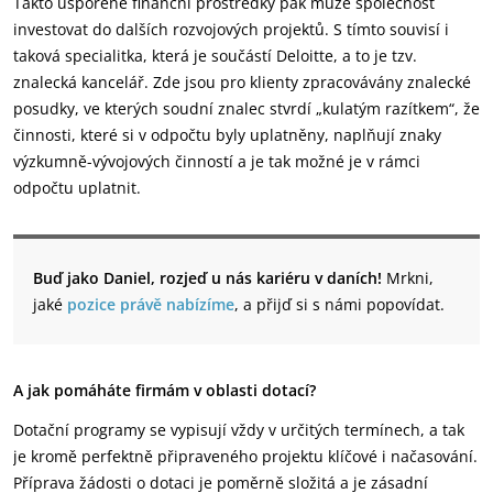
Takto uspořené finanční prostředky pak může společnost
investovat do dalších rozvojových projektů. S tímto souvisí i
taková specialitka, která je součástí Deloitte, a to je tzv.
znalecká kancelář. Zde jsou pro klienty zpracovávány znalecké
posudky, ve kterých soudní znalec stvrdí „kulatým razítkem“, že
činnosti, které si v odpočtu byly uplatněny, naplňují znaky
výzkumně-vývojových činností a je tak možné je v rámci
odpočtu uplatnit.
Buď jako Daniel, rozjeď u nás kariéru v daních!
Mrkni,
jaké
pozice právě nabízíme
, a přijď si s námi popovídat.
A jak pomáháte firmám v oblasti dotací?
Dotační programy se vypisují vždy v určitých termínech, a tak
je kromě perfektně připraveného projektu klíčové i načasování.
Příprava žádosti o dotaci je poměrně složitá a je zásadní