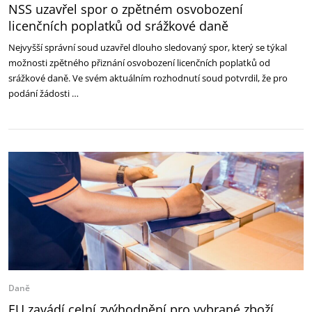
NSS uzavřel spor o zpětném osvobození
licenčních poplatků od srážkové daně
Nejvyšší správní soud uzavřel dlouho sledovaný spor, který se týkal
možnosti zpětného přiznání osvobození licenčních poplatků od
srážkové daně. Ve svém aktuálním rozhodnutí soud potvrdil, že pro
podání žádosti …
Daně
EU zavádí celní zvýhodnění pro vybrané zboží