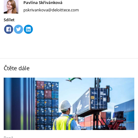
Pavlína Skřivánková
pskrivankova@deloittece.com
Sdílet
Čtěte dále
Daně