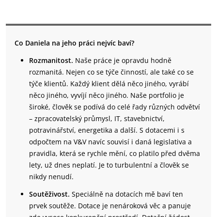
Co Daniela na jeho práci nejvíc baví?
Rozmanitost.
Naše práce je opravdu hodně
rozmanitá. Nejen co se týče činností, ale také co se
týče klientů. Každý klient dělá něco jiného, vyrábí
něco jiného, vyvíjí něco jiného. Naše portfolio je
široké, člověk se podívá do celé řady různých odvětví
– zpracovatelský průmysl, IT, stavebnictví,
potravinářství, energetika a další. S dotacemi i s
odpočtem na V&V navíc souvisí i daná legislativa a
pravidla, která se rychle mění, co platilo před dvěma
lety, už dnes neplatí. Je to turbulentní a člověk se
nikdy nenudí.
Soutěživost.
Speciálně na dotacích mě baví ten
prvek soutěže. Dotace je nenároková věc a panuje