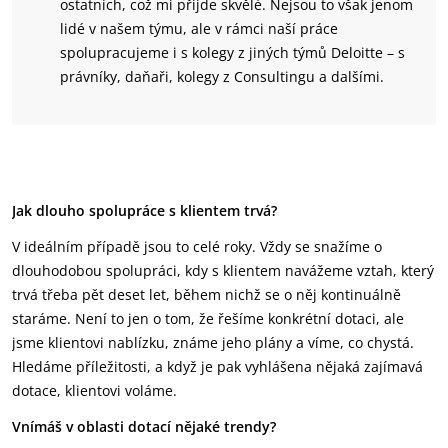
ostatních, což mi přijde skvělé. Nejsou to však jenom
lidé v našem týmu, ale v rámci naší práce
spolupracujeme i s kolegy z jiných týmů Deloitte – s
právníky, daňaři, kolegy z Consultingu a dalšími.
Jak dlouho spolupráce s klientem trvá?
V ideálním případě jsou to celé roky. Vždy se snažíme o
dlouhodobou spolupráci, kdy s klientem navážeme vztah, který
trvá třeba pět deset let, během nichž se o něj kontinuálně
staráme. Není to jen o tom, že řešíme konkrétní dotaci, ale
jsme klientovi nablízku, známe jeho plány a víme, co chystá.
Hledáme příležitosti, a když je pak vyhlášena nějaká zajímavá
dotace, klientovi voláme.
Vnímáš v oblasti dotací nějaké trendy?