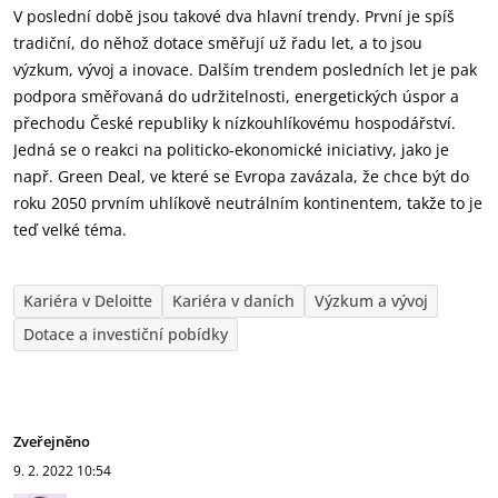
V poslední době jsou takové dva hlavní trendy. První je spíš
tradiční, do něhož dotace směřují už řadu let, a to jsou
výzkum, vývoj a inovace. Dalším trendem posledních let je pak
podpora směřovaná do udržitelnosti, energetických úspor a
přechodu České republiky k nízkouhlíkovému hospodářství.
Jedná se o reakci na politicko-ekonomické iniciativy, jako je
např. Green Deal, ve které se Evropa zavázala, že chce být do
roku 2050 prvním uhlíkově neutrálním kontinentem, takže to je
teď velké téma.
Kariéra v Deloitte
Kariéra v daních
Výzkum a vývoj
Dotace a investiční pobídky
Zveřejněno
9. 2. 2022
10:54