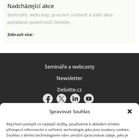
Nadcházející akce
Semináře, webcasty, pracovní snídaně a další akce
pořádané společností Deloitte.
Zobrazit více
Semináře a webcasty
Newsletter
Deloitte.cz
Spravovat Souhlas
Abychom poskytli co nejlepší služby, používáme k ukládání a/nebo
Pravidla používání
|
Ochrana osobních údajů
|
Soubory cookies
|
přístupu k informacím o zařízení, technologie jako jsou soubory cookies.
Deloitte.cz
Souhlas s těmito technologiemi nám umožní zpracovávat údaje, jako je