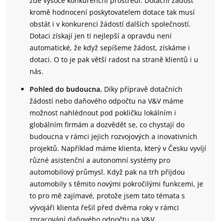
zde vysoce konkurenční prostředí. Dotační žádost
kromě hodnocení poskytovatelem dotace tak musí
obstát i v konkurenci žádostí dalších společností.
Dotaci získají jen ti nejlepší a opravdu není
automatické, že když sepíšeme žádost, získáme i
dotaci. O to je pak větší radost na straně klientů i u
nás.
Pohled do budoucna.
Díky přípravě dotačních
žádostí nebo daňového odpočtu na V&V máme
možnost nahlédnout pod pokličku lokálním i
globálním firmám a dozvědět se, co chystají do
budoucna v rámci jejich rozvojových a inovativních
projektů. Například máme klienta, který v Česku vyvíjí
různé asistenční a autonomní systémy pro
automobilový průmysl. Když pak na trh přijdou
automobily s těmito novými pokročilými funkcemi, je
to pro mě zajímavé, protože jsem tato témata s
vývojáři klienta řešil před dvěma roky v rámci
zpracování daňového odpočtu na V&V.