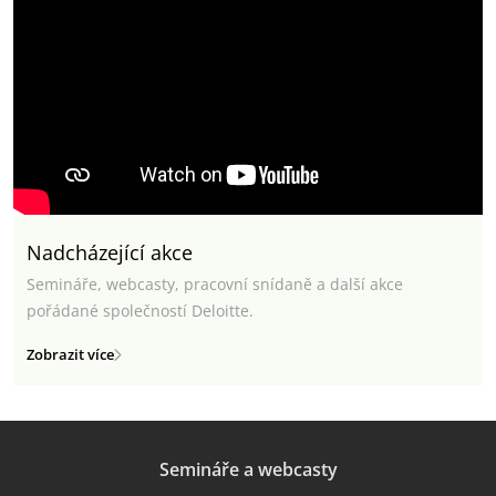
Nadcházející akce
Semináře, webcasty, pracovní snídaně a další akce
pořádané společností Deloitte.
Zobrazit více
Semináře a webcasty