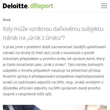
Daně
Kdy může vzniknou daňovému subjektu
nárok na „úrok z úroku“?
V praxi jsme v poslední době zaznamenali častější uplatňování
nároků na druhý (či třetí atd.) úrok v souvislosti s pozdě
vráceným přeplatkem u prvního úroku od správce daně, který
je často označován jako „úrok z úroku“. Tyto nároky daňových
subjektů v mnoha případech navazují na předchozí přístup
finanční správy k předepisování (respektive nepředepisování)
úroků ze zadržování odpočtů na DPH, resp. úroků vzniklých v
důsledku přiznání odpočtu na DPH správcem daně prvního
stupně v nesprávné nižší výši.