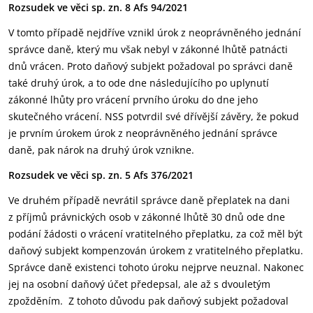
Rozsudek ve věci sp. zn. 8 Afs 94/2021
V tomto případě nejdříve vznikl úrok z neoprávněného jednání
správce daně, který mu však nebyl v zákonné lhůtě patnácti
dnů vrácen. Proto daňový subjekt požadoval po správci daně
také druhý úrok, a to ode dne následujícího po uplynutí
zákonné lhůty pro vrácení prvního úroku do dne jeho
skutečného vrácení. NSS potvrdil své dřívější závěry, že pokud
je prvním úrokem úrok z neoprávněného jednání správce
daně, pak nárok na druhý úrok vznikne.
Rozsudek ve věci sp. zn. 5 Afs 376/2021
Ve druhém případě nevrátil správce daně přeplatek na dani
z příjmů právnických osob v zákonné lhůtě 30 dnů ode dne
podání žádosti o vrácení vratitelného přeplatku, za což měl být
daňový subjekt kompenzován úrokem z vratitelného přeplatku.
Správce daně existenci tohoto úroku nejprve neuznal. Nakonec
jej na osobní daňový účet předepsal, ale až s dvouletým
zpožděním. Z tohoto důvodu pak daňový subjekt požadoval