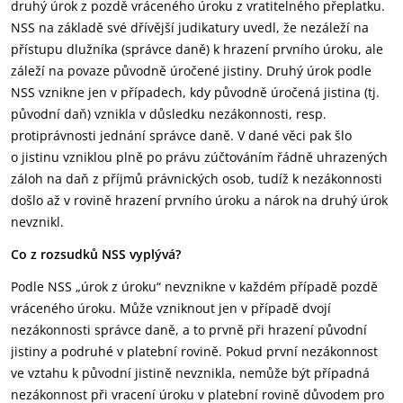
druhý úrok z pozdě vráceného úroku z vratitelného přeplatku.
NSS na základě své dřívější judikatury uvedl, že nezáleží na
přístupu dlužníka (správce daně) k hrazení prvního úroku, ale
záleží na povaze původně úročené jistiny. Druhý úrok podle
NSS vznikne jen v případech, kdy původně úročená jistina (tj.
původní daň) vznikla v důsledku nezákonnosti, resp.
protiprávnosti jednání správce daně. V dané věci pak šlo
o jistinu vzniklou plně po právu zúčtováním řádně uhrazených
záloh na daň z příjmů právnických osob, tudíž k nezákonnosti
došlo až v rovině hrazení prvního úroku a nárok na druhý úrok
nevznikl.
Co z rozsudků NSS vyplývá?
Podle NSS „úrok z úroku“ nevznikne v každém případě pozdě
vráceného úroku. Může vzniknout jen v případě dvojí
nezákonnosti správce daně, a to prvně při hrazení původní
jistiny a podruhé v platební rovině. Pokud první nezákonnost
ve vztahu k původní jistině nevznikla, nemůže být případná
nezákonnost při vracení úroku v platební rovině důvodem pro