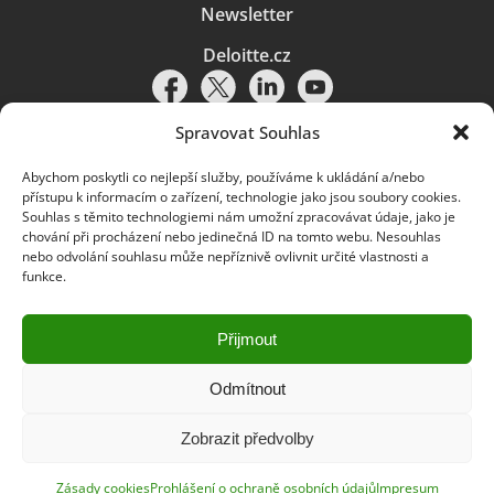
Newsletter
Deloitte.cz
Spravovat Souhlas
Abychom poskytli co nejlepší služby, používáme k ukládání a/nebo
Pravidla používání
|
Ochrana osobních údajů
|
Soubory cookies
|
přístupu k informacím o zařízení, technologie jako jsou soubory cookies.
Deloitte.cz
Souhlas s těmito technologiemi nám umožní zpracovávat údaje, jako je
chování při procházení nebo jedinečná ID na tomto webu. Nesouhlas
© 2026. Více informací najdete v
Pravidlech používání
.
nebo odvolání souhlasu může nepříznivě ovlivnit určité vlastnosti a
funkce.
Deloitte označuje jednu či více společností globální sítě členských
společností Deloitte Touche Tohmatsu Limited („DTTL“) a jejich dceřiné
a přidružené subjekty (souhrnně „organizace Deloitte“). Společnost DTTL
(rovněž označovaná jako „Deloitte Global“) a každá z jejích členských
Přijmout
společností a jejich přidružených subjektů je samostatným a nezávislým
právním subjektem, který není oprávněn zavazovat nebo přijímat závazky
za jinou z těchto členských společností a jejich přidružených subjektů ve
Odmítnout
vztahu k třetím stranám. Společnost DTTL a každá členská společnost
a přidružený subjekt nese odpovědnost pouze za své vlastní jednání či
Zobrazit předvolby
pochybení, nikoli za jednání či pochybení jiných členských společností či
přidružených subjektů. Společnost DTTL služby klientům neposkytuje. Více
informací najdete na adrese
www.deloitte.com/cz/onas
.
Zásady cookies
Prohlášení o ochraně osobních údajů
Impresum