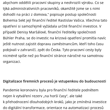
abychom oddělili pracovní skupiny a neohrozili výrobu. Co se
týká administrativních pracovníků, okamžitě jsme se s nimi
dohodli na práci z domova,“ popisuje postup společnosti
Bohemia Sekt její finanční ředitel Rastislav Vašica. Všechna tato
opatření si samozřejmě vyžádala určité finanční investice. V
případě Denisy Maršálové, finanční ředitelky společnosti
Bühler Praha, se do investic na krizová opatření promítla navíc
ještě nutnost zajistit dopravu zaměstnancům, kteří toho času
pobývali v zahraničí, zpět do Česka. Tyto pracovní cesty byly
nicméně spíše než po finanční stránce náročné na samotnou
organizaci.
Digitalizace firemních procesů je vstupenkou do budoucnosti
Pandemie koronoviru byla pro finanční ředitele podnětem
nejen k vytváření rezerv „na horší časy“, ale také
k přehodnocení dlouhodobých kroků, jako je zmíněná investice
do digitální transformace, orientace na automatizaci procesů