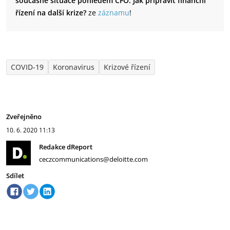
současné situace pohledem CFO: Jak připravit finanční
řízení na další krize?
ze
záznamu
!
COVID-19
Koronavirus
Krizové řízení
Zveřejněno
10. 6. 2020
11:13
Redakce dReport
ceczcommunications@deloitte.com
Sdílet