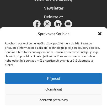
Newsletter
Deloitte.cz
Spravovat Souhlas
Abychom poskytli co nejlepší služby, používáme k ukládání a/nebo
Pravidla používání
|
Ochrana osobních údajů
|
Soubory cookies
|
přístupu k informacím o zařízení, technologie jako jsou soubory cookies.
Deloitte.cz
Souhlas s těmito technologiemi nám umožní zpracovávat údaje, jako je
chování při procházení nebo jedinečná ID na tomto webu. Nesouhlas
© 2026. Více informací najdete v
Pravidlech používání
.
nebo odvolání souhlasu může nepříznivě ovlivnit určité vlastnosti a
funkce.
Deloitte označuje jednu či více společností globální sítě členských
společností Deloitte Touche Tohmatsu Limited („DTTL“) a jejich dceřiné
a přidružené subjekty (souhrnně „organizace Deloitte“). Společnost DTTL
(rovněž označovaná jako „Deloitte Global“) a každá z jejích členských
Přijmout
společností a jejich přidružených subjektů je samostatným a nezávislým
právním subjektem, který není oprávněn zavazovat nebo přijímat závazky
za jinou z těchto členských společností a jejich přidružených subjektů ve
Odmítnout
vztahu k třetím stranám. Společnost DTTL a každá členská společnost
a přidružený subjekt nese odpovědnost pouze za své vlastní jednání či
Zobrazit předvolby
pochybení, nikoli za jednání či pochybení jiných členských společností či
přidružených subjektů. Společnost DTTL služby klientům neposkytuje. Více