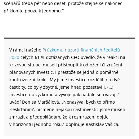
scénářů třeba pět nebo deset, protože stejně se nakonec
přikloníte pouze k jednomu.“
V rámci našeho
Průzkumu názorů finančních ředitelů
2020
celých 61 % dotázaných CFO uvedlo, že v reakci na
krizovou situaci museli přistoupit k odložení či zrušení
plánovaných investic, i přestože se jedná o poměrně
kontroverzní krok. „My jsme investice rozdělili na dvě
části: ty, co byly zbytné, jsme hned pozastavili, (…)
investice do výzkumu a vývoje pak nadále setrvávají,“
uvádí Denisa Maršálová. „Nenazýval bych to přímo
‚seškrtáním‘, nicméně nějakou část investic jsme museli
zmrazit a předpokládám, že k rozmrazení dojde
v horizontu jednoho roku,“ doplňuje Rastislav Vašica.