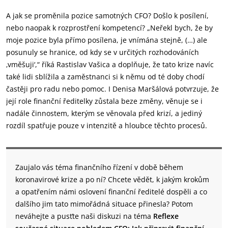
A jak se proměnila pozice samotných CFO? Došlo k posílení,
nebo naopak k rozprostření kompetencí? „Neřekl bych, že by
moje pozice byla přímo posílena, je vnímána stejně, (…) ale
posunuly se hranice, od kdy se v určitých rozhodováních
‚vměšuji‘,“ říká Rastislav Vašica a doplňuje, že tato krize navíc
také lidi sblížila a zaměstnanci si k němu od té doby chodí
častěji pro radu nebo pomoc. I Denisa Maršálová potvrzuje, že
její role finanční ředitelky zůstala beze změny, věnuje se i
nadále činnostem, kterým se věnovala před krizí, a jediný
rozdíl spatřuje pouze v intenzitě a hloubce těchto procesů.
Zaujalo vás téma finančního řízení v době během
koronavirové krize a po ní? Chcete vědět, k jakým krokům
a opatřením námi oslovení finanční ředitelé dospěli a co
dalšího jim tato mimořádná situace přinesla? Potom
neváhejte a pusťte naši diskuzi na téma
Reflexe