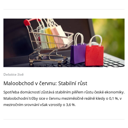
Deloitte živě
Maloobchod v červnu: Stabilní růst
Spotřeba domácností zůstává stabilním pilířem růstu české ekonomiky.
Maloobchodní tržby sice v červnu meziměsíčně reálně klesly o 0,1 %, v
meziročním srovnání však vzrostly o 3,6 %.