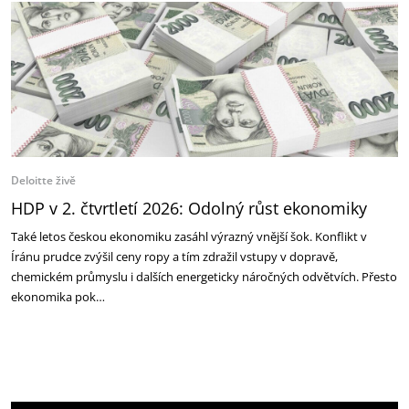
Deloitte živě
HDP v 2. čtvrtletí 2026: Odolný růst ekonomiky
Také letos českou ekonomiku zasáhl výrazný vnější šok. Konflikt v
Íránu prudce zvýšil ceny ropy a tím zdražil vstupy v dopravě,
chemickém průmyslu i dalších energeticky náročných odvětvích. Přesto
ekonomika pok…