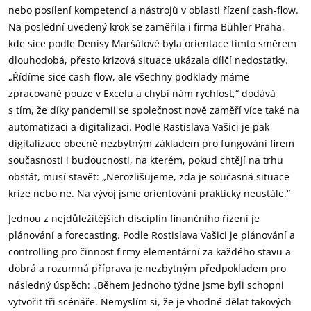
nebo posílení kompetencí a nástrojů v oblasti řízení cash-flow.
Na poslední uvedený krok se zaměřila i firma Bühler Praha,
kde sice podle Denisy Maršálové byla orientace tímto směrem
dlouhodobá, přesto krizová situace ukázala dílčí nedostatky.
„Řídíme sice cash-flow, ale všechny podklady máme
zpracované pouze v Excelu a chybí nám rychlost,“ dodává
s tím, že díky pandemii se společnost nově zaměří více také na
automatizaci a digitalizaci. Podle Rastislava Vašici je pak
digitalizace obecně nezbytným základem pro fungování firem
současnosti i budoucnosti, na kterém, pokud chtějí na trhu
obstát, musí stavět: „Nerozlišujeme, zda je současná situace
krize nebo ne. Na vývoj jsme orientováni prakticky neustále.“
Jednou z nejdůležitějších disciplín finančního řízení je
plánování a forecasting. Podle Rostislava Vašici je plánování a
controlling pro činnost firmy elementární za každého stavu a
dobrá a rozumná příprava je nezbytným předpokladem pro
následný úspěch: „Během jednoho týdne jsme byli schopni
vytvořit tři scénáře. Nemyslím si, že je vhodné dělat takových