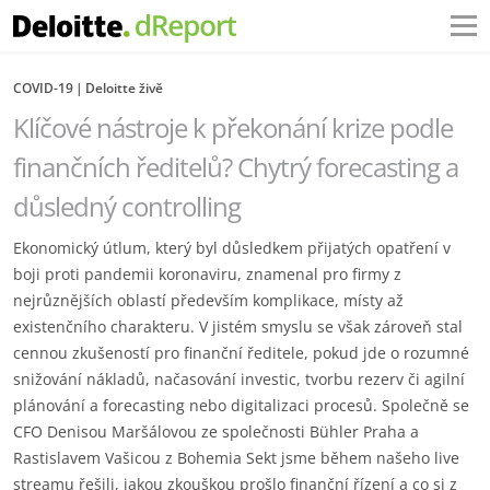
COVID-19
Deloitte živě
Klíčové nástroje k překonání krize podle
finančních ředitelů? Chytrý forecasting a
důsledný controlling
Ekonomický útlum, který byl důsledkem přijatých opatření v
boji proti pandemii koronaviru, znamenal pro firmy z
nejrůznějších oblastí především komplikace, místy až
existenčního charakteru. V jistém smyslu se však zároveň stal
cennou zkušeností pro finanční ředitele, pokud jde o rozumné
snižování nákladů, načasování investic, tvorbu rezerv či agilní
plánování a forecasting nebo digitalizaci procesů. Společně se
CFO Denisou Maršálovou ze společnosti Bühler Praha a
Rastislavem Vašicou z Bohemia Sekt jsme během našeho live
streamu řešili, jakou zkouškou prošlo finanční řízení a co si z