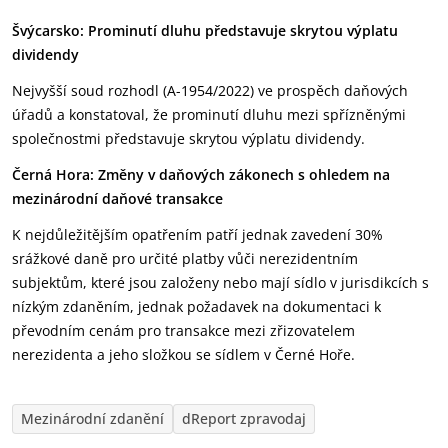
Švýcarsko: Prominutí dluhu představuje skrytou výplatu
dividendy
Nejvyšší soud rozhodl (A-1954/2022) ve prospěch daňových
úřadů a konstatoval, že prominutí dluhu mezi spřízněnými
společnostmi představuje skrytou výplatu dividendy.
Černá Hora: Změny v daňových zákonech s ohledem na
mezinárodní daňové transakce
K nejdůležitějším opatřením patří jednak zavedení 30%
srážkové daně pro určité platby vůči nerezidentním
subjektům, které jsou založeny nebo mají sídlo v jurisdikcích s
nízkým zdaněním, jednak požadavek na dokumentaci k
převodním cenám pro transakce mezi zřizovatelem
nerezidenta a jeho složkou se sídlem v Černé Hoře.
Mezinárodní zdanění
dReport zpravodaj