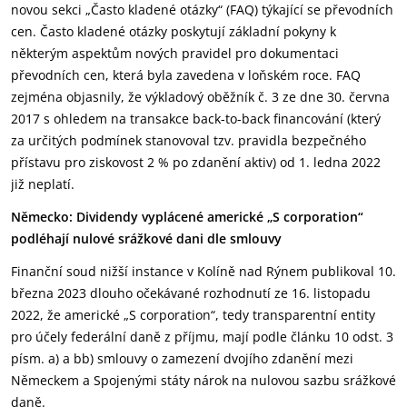
novou sekci „Často kladené otázky“ (FAQ) týkající se převodních
cen. Často kladené otázky poskytují základní pokyny k
některým aspektům nových pravidel pro dokumentaci
převodních cen, která byla zavedena v loňském roce. FAQ
zejména objasnily, že výkladový oběžník č. 3 ze dne 30. června
2017 s ohledem na transakce back-to-back financování (který
za určitých podmínek stanovoval tzv. pravidla bezpečného
přístavu pro ziskovost 2 % po zdanění aktiv) od 1. ledna 2022
již neplatí.
Německo: Dividendy vyplácené americké „S corporation“
podléhají nulové srážkové dani dle smlouvy
Finanční soud nižší instance v Kolíně nad Rýnem publikoval 10.
března 2023 dlouho očekávané rozhodnutí ze 16. listopadu
2022, že americké „S corporation“, tedy transparentní entity
pro účely federální daně z příjmu, mají podle článku 10 odst. 3
písm. a) a bb) smlouvy o zamezení dvojího zdanění mezi
Německem a Spojenými státy nárok na nulovou sazbu srážkové
daně.