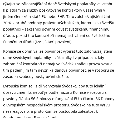
týkající se záloh/zajištění daně švédskými poplatníky ve vztahu
k platbám za služby poskytované kontraktory usazenými v
jiném členském státě EU nebo EHP. Tato záloha/zajištění činí
30 % z hrubé hodnoty poskytnutých služeb, kterou jsou švédští
poplatníci – zákazníci povinni odvést švédskému finančnímu
úřadu, pokud tito kontraktoři nemají schválení od švédského
finančního úřadu (tzv. „F-tax“ povolení).
Komise se domnívá, že povinnost vybírat tuto zálohu/zajištění
daně švédskými poplatníky – zákazníky i v případech, kdy
zahraniční kontraktoři nemají ve Švédsku stálou provozovnu a
tím pádem jim tam nevzniká daňová povinnost, je v rozporu se
zásadou svobody poskytování služeb.
Evropská komise již dříve vyzvala Švédsko, aby tuto lokální
úpravu změnilo, neboť je podle názoru Komise v rozporu s
pravidly článku 56 Smlouvy o fungování EU a článku 36 Dohody
o Evropském hospodářském prostoru. Švédsko na tuto výzvu
nezareagovalo, a proto Komise postoupila záležitost k
Soudnímu dvoru Evropské unie.