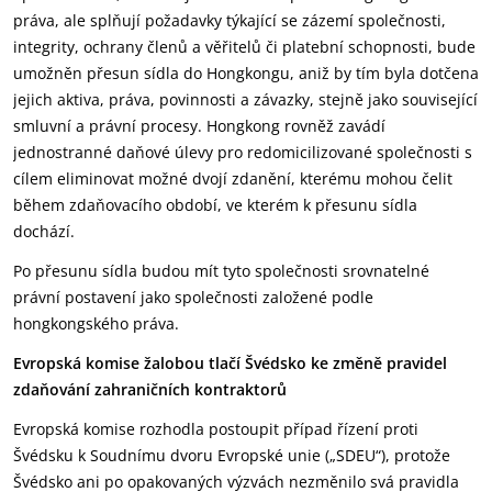
práva, ale splňují požadavky týkající se zázemí společnosti,
integrity, ochrany členů a věřitelů či platební schopnosti, bude
umožněn přesun sídla do Hongkongu, aniž by tím byla dotčena
jejich aktiva, práva, povinnosti a závazky, stejně jako související
smluvní a právní procesy. Hongkong rovněž zavádí
jednostranné daňové úlevy pro redomicilizované společnosti s
cílem eliminovat možné dvojí zdanění, kterému mohou čelit
během zdaňovacího období, ve kterém k přesunu sídla
dochází.
Po přesunu sídla budou mít tyto společnosti srovnatelné
právní postavení jako společnosti založené podle
hongkongského práva.
Evropská komise žalobou tlačí Švédsko ke změně pravidel
zdaňování zahraničních kontraktorů
Evropská komise rozhodla postoupit případ řízení proti
Švédsku k Soudnímu dvoru Evropské unie („SDEU“), protože
Švédsko ani po opakovaných výzvách nezměnilo svá pravidla