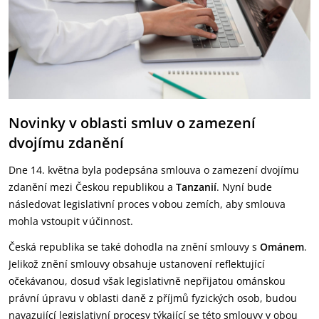
Novinky v oblasti smluv o zamezení
dvojímu zdanění
Dne 14. května byla podepsána smlouva o zamezení dvojímu
zdanění mezi Českou republikou a
Tanzanií
. Nyní bude
následovat legislativní proces v obou zemích, aby smlouva
mohla vstoupit v účinnost.
Česká republika se také dohodla na znění smlouvy s
Ománem
.
Jelikož znění smlouvy obsahuje ustanovení reflektující
očekávanou, dosud však legislativně nepřijatou ománskou
právní úpravu v oblasti daně z příjmů fyzických osob, budou
navazující legislativní procesy týkající se této smlouvy v obou