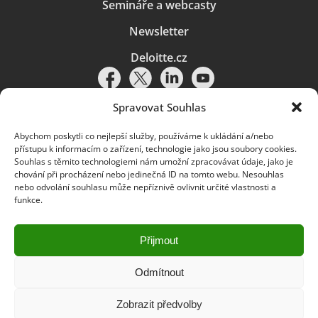
Semináře a webcasty
Newsletter
Deloitte.cz
Spravovat Souhlas
Abychom poskytli co nejlepší služby, používáme k ukládání a/nebo
Pravidla používání
|
Ochrana osobních údajů
|
Soubory cookies
|
přístupu k informacím o zařízení, technologie jako jsou soubory cookies.
Deloitte.cz
Souhlas s těmito technologiemi nám umožní zpracovávat údaje, jako je
chování při procházení nebo jedinečná ID na tomto webu. Nesouhlas
© 2026. Více informací najdete v
Pravidlech používání
.
nebo odvolání souhlasu může nepříznivě ovlivnit určité vlastnosti a
funkce.
Deloitte označuje jednu či více společností globální sítě členských
společností Deloitte Touche Tohmatsu Limited („DTTL“) a jejich dceřiné
a přidružené subjekty (souhrnně „organizace Deloitte“). Společnost DTTL
(rovněž označovaná jako „Deloitte Global“) a každá z jejích členských
Přijmout
společností a jejich přidružených subjektů je samostatným a nezávislým
právním subjektem, který není oprávněn zavazovat nebo přijímat závazky
za jinou z těchto členských společností a jejich přidružených subjektů ve
Odmítnout
vztahu k třetím stranám. Společnost DTTL a každá členská společnost
a přidružený subjekt nese odpovědnost pouze za své vlastní jednání či
Zobrazit předvolby
pochybení, nikoli za jednání či pochybení jiných členských společností či
přidružených subjektů. Společnost DTTL služby klientům neposkytuje. Více