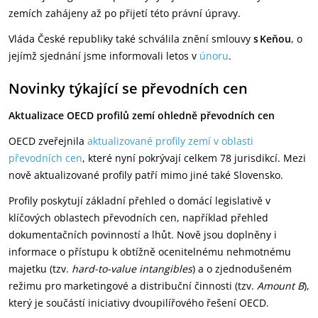
zemích zahájeny až po přijetí této právní úpravy.
Vláda České republiky také schválila znění smlouvy
s Keňou
, o
jejímž sjednání jsme informovali letos v
únoru
.
Novinky týkající se převodních cen
Aktualizace OECD profilů zemí ohledně převodních cen
OECD zveřejnila
aktualizované profily zemí v oblasti
převodních cen
, které nyní pokrývají celkem 78 jurisdikcí. Mezi
nově aktualizované profily patří mimo jiné také Slovensko.
Profily poskytují základní přehled o domácí legislativě v
klíčových oblastech převodních cen, například přehled
dokumentačních povinností a lhůt. Nově jsou doplněny i
informace o přístupu k obtížně ocenitelnému nehmotnému
majetku (tzv.
hard-to-value intangibles
) a o zjednodušeném
režimu pro marketingové a distribuční činnosti (tzv.
Amount B
),
který je součástí iniciativy dvoupilířového řešení OECD.