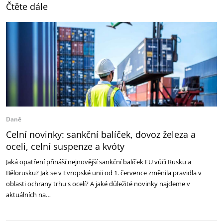
Čtěte dále
Daně
Celní novinky: sankční balíček, dovoz železa a
oceli, celní suspenze a kvóty
Jaká opatření přináší nejnovější sankční balíček EU vůči Rusku a
Bělorusku? Jak se v Evropské unii od 1. července změnila pravidla v
oblasti ochrany trhu s ocelí? A jaké důležité novinky najdeme v
aktuálních na…