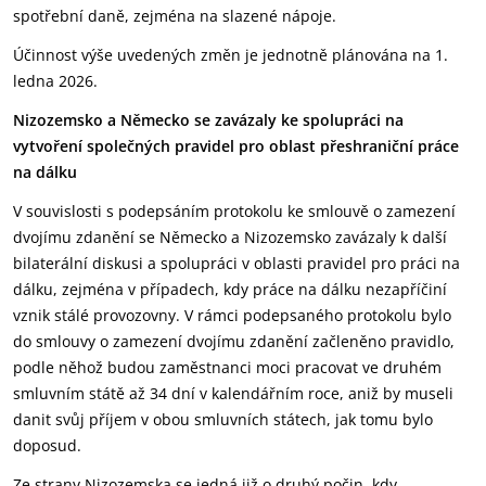
spotřební daně, zejména na slazené nápoje.
Účinnost výše uvedených změn je jednotně plánována na 1.
ledna 2026.
Nizozemsko a Německo se zavázaly ke spolupráci na
vytvoření společných pravidel pro oblast přeshraniční práce
na dálku
V souvislosti s podepsáním protokolu ke smlouvě o zamezení
dvojímu zdanění se Německo a Nizozemsko zavázaly k další
bilaterální diskusi a spolupráci v oblasti pravidel pro práci na
dálku, zejména v případech, kdy práce na dálku nezapříčiní
vznik stálé provozovny. V rámci podepsaného protokolu bylo
do smlouvy o zamezení dvojímu zdanění začleněno pravidlo,
podle něhož budou zaměstnanci moci pracovat ve druhém
smluvním státě až 34 dní v kalendářním roce, aniž by museli
danit svůj příjem v obou smluvních státech, jak tomu bylo
doposud.
Ze strany Nizozemska se jedná již o druhý počin, kdy