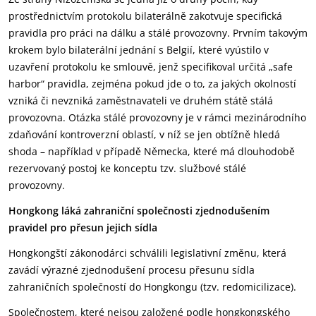
prostřednictvím protokolu bilaterálně zakotvuje specifická
pravidla pro práci na dálku a stálé provozovny. Prvním takovým
krokem bylo bilaterální jednání s Belgií, které vyústilo v
uzavření protokolu ke smlouvě, jenž specifikoval určitá „safe
harbor“ pravidla, zejména pokud jde o to, za jakých okolností
vzniká či nevzniká zaměstnavateli ve druhém státě stálá
provozovna. Otázka stálé provozovny je v rámci mezinárodního
zdaňování kontroverzní oblastí, v níž se jen obtížně hledá
shoda – například v případě Německa, které má dlouhodobě
rezervovaný postoj ke konceptu tzv. službové stálé
provozovny.
Hongkong láká zahraniční společnosti zjednodušením
pravidel pro přesun jejich sídla
Hongkongští zákonodárci schválili legislativní změnu, která
zavádí výrazné zjednodušení procesu přesunu sídla
zahraničních společností do Hongkongu (tzv. redomicilizace).
Společnostem, které nejsou založené podle hongkongského