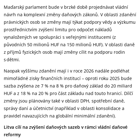
Maďarský parlament bude v brzké době projednávat vládní
návrh na komplexní změny daňových zákonů. V oblasti zdanění
právnických osob se změny mají týkat podpory vědy a výzkumu
prostřednictvím zvýšení limitu pro odpočet nákladů
vynaložených ve spolupráci s veřejnými institucemi (z
původních 50 milionů HUF na 150 milionů HUF). V oblasti daně
z příjmů fyzických osob mají změny cílit na podporu rodin
s dětmi.
Naopak vyššímu zdanění mají i v roce 2026 nadále podléhat
mimořádné zisky finančních institucí – oproti roku 2025 bude
sazba zvýšena ze 7 % na 8 % pro daňový základ do 20 miliard
HUF a z 18 % na 20 % pro část základu nad touto hranicí. Dílčí
změny jsou plánovány také v oblasti DPH, spotřební daně,
správy daní a účetnictví (například v oblasti konsolidace a
pravidel navazujících na globální minimální zdanění).
Litva cílí na zvýšení daňových sazeb v rámci vládní daňové
reformy