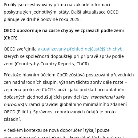
Profily jsou sestavovány přímo na základě informací
poskytnutých jednotlivými státy. Další aktualizace OECD
plánuje ve druhé polovině roku 2025.
OECD upozorňuje na časté chyby ve zprávách podle zemí
(CbCR)
OECD zveřejnila
aktualizovaný přehled nejčastějších chyb
,
kterých se společnosti dopouštějí při přípravě zpráv podle
zemí (Country-by-Country Reports, CbCR).
Přestože hlavním účelem CbCR zůstává posuzování převodních
cen nadnárodních skupin, význam těchto zpráv dále roste –
zejména proto, že CbCR slouží i jako podklad pro uplatnění
dočasných zjednodušujících pravidel (tzv.
transitional safe
harbours
) v rámci pravidel globálního minimálního zdanění
OECD (Pilíř II). Správnost reportovaných údajů je proto
zásadní.
V českém kontextu se nová doporučení týkají pouze
omezeného počtu společností – konkrétně těch, které mají