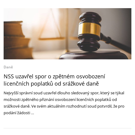
Daně
NSS uzavřel spor o zpětném osvobození
licenčních poplatků od srážkové daně
Nejvyšší správní soud uzavřel dlouho sledovaný spor, který se týkal
možnosti zpětného přiznání osvobození licenčních poplatků od
srážkové daně. Ve svém aktuálním rozhodnutí soud potvrdil, že pro
podání žádosti …