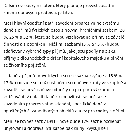
Dalším evropským státem, který plánuje provést zásadní
změnu daňových předpisů, je Litva.
Mezi hlavní opatření patří zavedení progresivního systému
daně z příjmů fyzických osob s novými hraničními sazbami 20
%, 25 % a 32 %, které se budou vztahovat na příjmy ze závislé
činnosti a z podnikání. Nižšími sazbami (5 % a 15 %) budou
zdaňovány vybrané typy příjmů, jako jsou podíly na zisku,
příjmy z dlouhodobého držení kapitálového majetku a plnění
ze životního pojištění.
U daně z příjmů právnických osob se sazba zvyšuje z 15 % na
17 %, omezuje se možnost přenosu daňové ztráty ve skupině a
zavádějí se nové daňové odpočty na podporu výzkumu a
vzdělávání. V oblasti daně z nemovitostí se počítá se
zavedením progresivního zdanění, specifické daně z
opuštěných či zanedbaných objektů a úlev pro rodiny s dětmi.
Mění se rovněž sazby DPH – nově bude 12% sazbě podléhat
ubytování a doprava, 5% sazbě pak knihy. Zvyšují se i