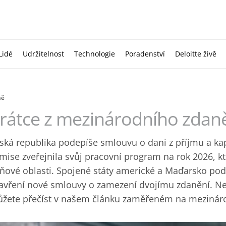
Lidé
Udržitelnost
Technologie
Poradenství
Deloitte živě
ně
rátce z mezinárodního zdaněn
ská republika podepíše smlouvu o dani z příjmu a k
mise zveřejnila svůj pracovní program na rok 2026‎, k
ňové oblasti. Spojené státy americké a Maďarsko po
avření nové smlouvy o zamezení dvojímu ‎zdanění. Ne
žete přečíst v našem článku zaměřeném na mezináro