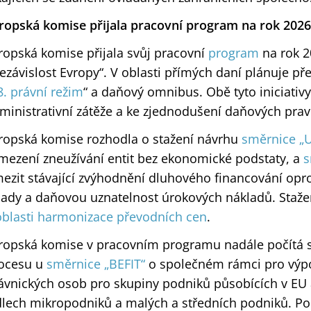
ropská komise přijala pracovní program na rok 2026
ropská komise přijala svůj pracovní
program
na rok 2
ezávislost Evropy“. V oblasti přímých daní plánuje před
8. právní režim
“ a daňový omnibus. Obě tyto iniciativy
ministrativní zátěže a ke zjednodušení daňových prav
ropská komise rozhodla o stažení návrhu
směrnice „U
mezení zneužívání entit bez ekonomické podstaty, a
s
ezit stávající zvýhodnění dluhového financování opro
lady a daňovou uznatelnost úrokových nákladů. Staže
oblasti harmonizace převodních cen
.
ropská komise v pracovním programu nadále počítá s
ocesu u
směrnice „BEFIT“
o společném rámci pro výpo
ávnických osob pro skupiny podniků působících v EU
dlech mikropodniků a malých a středních podniků. Pok