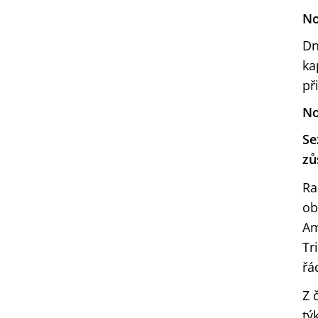
No
Dn
ka
př
No
Se
zů
Ra
ob
Am
Tr
řá
Z 
tý