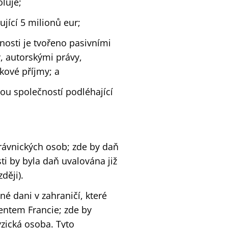
luje;
ující 5 milionů eur;
nosti je tvořeno pasivními
y, autorskými právy,
kové příjmy; a
ou společností podléhající
právnických osob; zde by daň
i by byla daň uvalována již
ději).
é dani v zahraničí, které
entem Francie; zde by
yzická osoba. Tyto