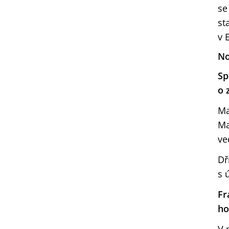
se
st
v 
No
Sp
o 
Ma
Ma
ve
Dř
s 
Fr
ho