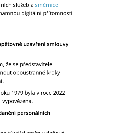
lních služeb a
směrnice
znamnou digitální přítomností
 opětovné uzavření smlouvy
, že se představitelé
knout oboustranné kroky
í.
oku 1979 byla v roce 2022
i vypovězena.
zdanění personálních