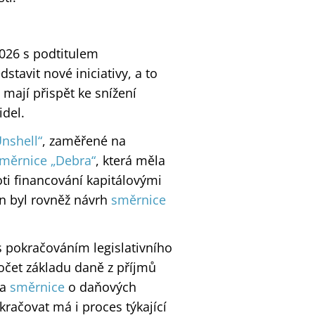
026 s podtitulem
stavit nové iniciativy, a to
 mají přispět ke snížení
idel.
nshell“
, zaměřené na
měrnice „Debra“
, která měla
ti financování kapitálovými
n byl rovněž návrh
směrnice
 pokračováním legislativního
čet základu daně z příjmů
 a
směrnice
o daňových
račovat má i proces týkající