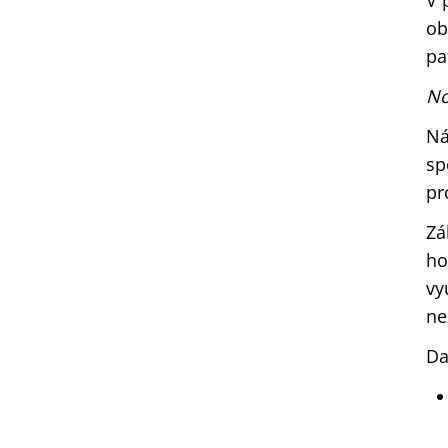
V 
ob
pat
No
Ná
sp
pr
Zá
ho
vy
ne
Da