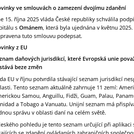
vinky ve smlouvách o zamezení dvojímu zdanění
e 15. října 2025 vláda České republiky schválila podp
pitálu s
Ománem
, která byla ujednána v květnu 2025.
ipravena tuto smlouvu podepsat.
vinky z EU
znam daňových jurisdikcí, které Evropská unie považ
stává beze změn
da EU v říjnu potvrdila stávající seznam jurisdikcí ne
lasti. Tento seznam aktuálně zahrnuje 11 zemí: Amer
erickou Samou, Anguillu, Fidži, Guam, Palau, Panam
inidad a Tobago a Vanuatu. Unijní seznam má přispív
dnou správu v oblasti daní na celém světě.
českého pohledu je tento seznam určující při aplikaci 
kajících se zdanění ovládaných zahraničních společnos