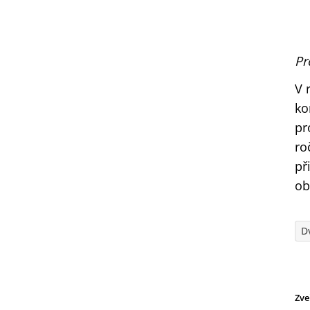
Pr
V 
ko
pr
ro
př
ob
D
Zve