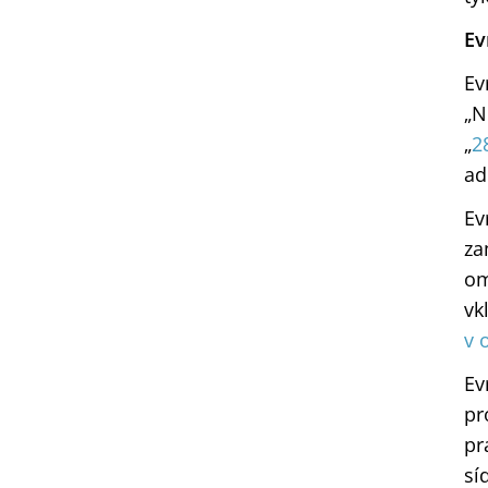
Ev
Ev
„N
„
2
ad
Ev
za
om
vk
v 
Ev
pr
pr
sí