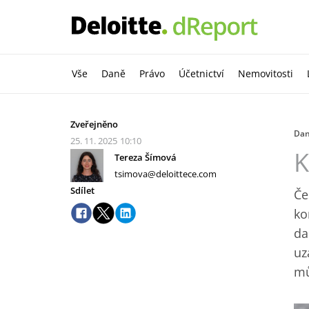
Vše
Daně
Právo
Účetnictví
Nemovitosti
Zveřejněno
Da
25. 11. 2025
10:10
K
Tereza Šímová
tsimova@deloittece.com
Sdílet
Če
ko
da
uz
mů