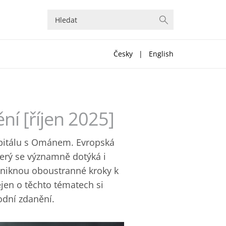
Česky
|
English
í [říjen 2025]
apitálu s Ománem. Evropská
terý se významně dotýká i
dniknou oboustranné kroky k
jen o těchto tématech si
dní zdanění.