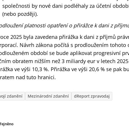
společnosti by nové dani podléhaly za účetní období
(nebo později).
odloužení platnosti opatření o přirážce k dani z příjm
roce 2025 byla zavedena přirážka k dani z příjmů prá
rporací. Návrh zákona počítá s prodloužením tohoto o
odlouženém období se bude aplikovat progresivní prv
čním obratem nižším než 3 miliardy eur v letech 202
irážka ve výši 10,3 %. Přirážka ve výši 20,6 % se pak b
ratem nad tuto hranici.
vojí zdanění
Mezinárodní zdanění
dReport zpravodaj
řejněno