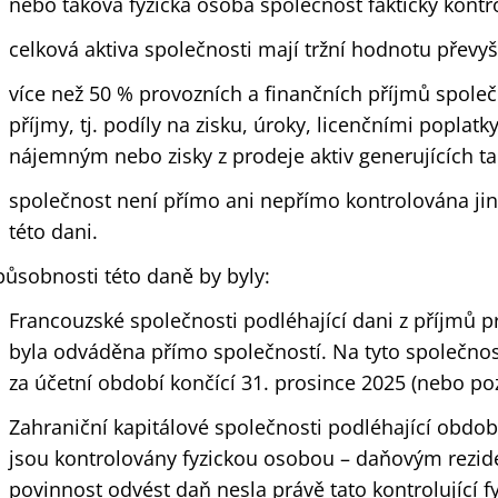
nebo taková fyzická osoba společnost fakticky kontro
celková aktiva společnosti mají tržní hodnotu převyš
více než 50 % provozních a finančních příjmů společ
příjmy, tj. podíly na zisku, úroky, licenčními poplatk
nájemným nebo zisky z prodeje aktiv generujících ta
společnost není přímo ani nepřímo kontrolována jin
této dani.
působnosti této daně by byly:
Francouzské společnosti podléhající dani z příjmů 
byla odváděna přímo společností. Na tyto společnost
za účetní období končící 31. prosince 2025 (nebo poz
Zahraniční kapitálové společnosti podléhající obdobn
jsou kontrolovány fyzickou osobou – daňovým rezid
povinnost odvést daň nesla právě tato kontrolující f