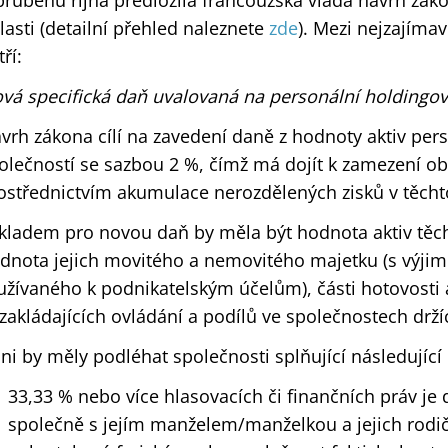
průběhu října předložila francouzská vláda návrh zák
lasti (detailní přehled naleznete
zde
). Mezi nejzajíma
ří:
vá specifická daň uvalovaná na personální holdingov
vrh zákona cílí na zavedení daně z hodnoty aktiv per
olečností se sazbou 2 %, čímž má dojít k zamezení o
ostřednictvím akumulace nerozdělených zisků v těcht
kladem pro novou daň by měla být hodnota aktiv těcht
dnota jejich movitého a nemovitého majetku (s výji
užívaného k podnikatelským účelům), části hotovosti
zakládajících ovládání a podílů ve společnostech drž
ni by měly podléhat společnosti splňující následujíc
33,33 % nebo více hlasovacích či finančních práv je
společně s jejím manželem/manželkou a jejich rodič