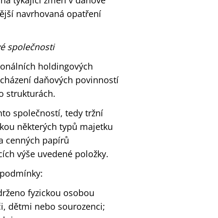
ona týkající změn v daňové
vější navrhovaná opatření
é společnosti
sonálních holdingových
bcházení daňových povinností
o strukturách.
o společností, tedy tržní
mkou některých typů majetku
 a cenných papírů
ících výše uvedené položky.
í podmínky:
 drženo fyzickou osobou
i, dětmi nebo sourozenci;