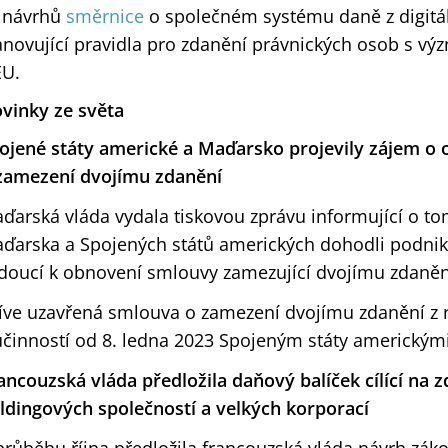
 návrhů
směrnice
o společném systému daně z digitá
anovující pravidla pro zdanění právnických osob s vý
EU.
vinky ze světa
ojené státy americké a Maďarsko projevily zájem o
zamezení dvojímu zdanění
ďarská vláda vydala tiskovou zprávu informující o tom
ďarska a Spojených států amerických dohodli podni
doucí k obnovení smlouvy zamezující dvojímu zdaněn
íve uzavřená smlouva o zamezení dvojímu zdanění z r
účinností od 8. ledna 2023 Spojeným státy americkým
ancouzská vláda předložila daňový balíček cílící na 
ldingových společností a velkých korporací