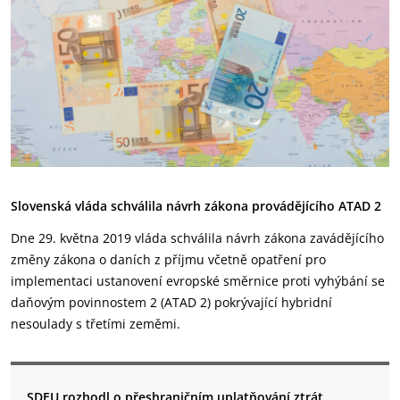
Slovenská vláda schválila návrh zákona provádějícího ATAD 2
Dne 29. května 2019 vláda schválila návrh zákona zavádějícího
změny zákona o daních z příjmu včetně opatření pro
implementaci ustanovení evropské směrnice proti vyhýbání se
daňovým povinnostem 2 (ATAD 2) pokrývající hybridní
nesoulady s třetími zeměmi.
SDEU rozhodl o přeshraničním uplatňování ztrát