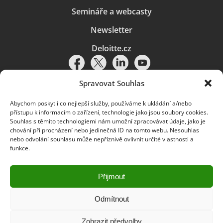
Semináře a webcasty
Newsletter
Deloitte.cz
Spravovat Souhlas
Abychom poskytli co nejlepší služby, používáme k ukládání a/nebo
Pravidla používání
|
Ochrana osobních údajů
|
Soubory cookies
|
přístupu k informacím o zařízení, technologie jako jsou soubory cookies.
Deloitte.cz
Souhlas s těmito technologiemi nám umožní zpracovávat údaje, jako je
chování při procházení nebo jedinečná ID na tomto webu. Nesouhlas
© 2026. Více informací najdete v
Pravidlech používání
.
nebo odvolání souhlasu může nepříznivě ovlivnit určité vlastnosti a
funkce.
Deloitte označuje jednu či více společností globální sítě členských
společností Deloitte Touche Tohmatsu Limited („DTTL“) a jejich dceřiné
a přidružené subjekty (souhrnně „organizace Deloitte“). Společnost DTTL
(rovněž označovaná jako „Deloitte Global“) a každá z jejích členských
Přijmout
společností a jejich přidružených subjektů je samostatným a nezávislým
právním subjektem, který není oprávněn zavazovat nebo přijímat závazky
za jinou z těchto členských společností a jejich přidružených subjektů ve
Odmítnout
vztahu k třetím stranám. Společnost DTTL a každá členská společnost
a přidružený subjekt nese odpovědnost pouze za své vlastní jednání či
Zobrazit předvolby
pochybení, nikoli za jednání či pochybení jiných členských společností či