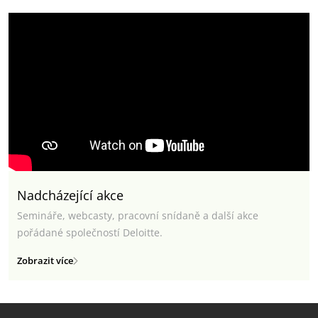
Nadcházející akce
Semináře, webcasty, pracovní snídaně a další akce
pořádané společností Deloitte.
Zobrazit více