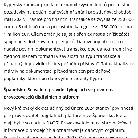
Kyperský komisař pro daně oznámil zvýšení limitů pro místní
požadavky na podání daňových přiznání pro zdaňovací období
roku 2022. Hranice pro finanční transakce se zvýšila ze 750 000
eur na 5 milionů eur a pro ostatní kategorie ze 750 000 eur na
1 milion eur. Cílem změn je zajistit přehlednost a snížit zátěž
spojenou s dodržováním předpisů. Daňoví poplatníci jsou
nadále povinni dokumentovat transakce pod danou hranicí ve
zjednodušeném formátu v závislosti na typu transakce a
případných pravidlech „bezpečného přístavu“. Tato aktualizace
má vliv na dokumentaci převodních cen pro daňové
poplatníky, kteří jsou daňovými rezidenty Kypru.
Španělsko:
Schválení pravidel týkajících se povinností
provozovatelů digitálních platforem
Nový královský dekret účinný od února 2024 stanoví povinnosti
pro provozovatele digitálních platforem ve Španělsku, která
mají být v souladu s DAC 7. Provozovatelé musí shromažďovat
informace o prodejcích a oznamovat je daňovým orgánům.
Pravidla platí zpětně od ledna 2023. Oznamovací povinnosti