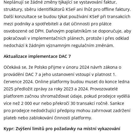
Neplánují se žádné změny týkající se vystavování faktur,
struktury, sběru identifikátorů KSeF ani lhůt pro offline faktury.
Další konzultace se budou týkat používání KSeF při transakcích
mezi podniky a spotřebiteli a dat účinnosti pro plátce
osvobozené od DPH. Daňovým poplatníkům se doporučuje, aby
pokračovali v implementačních plánech, protože i přes odklad
nedochází k žádným významným regulačním změnám.
Aktualizace implementace DAC 7
Očekává se, že Polsko přijme v únoru 2024 návrh zákona o
provádění DAC 7 a jeho ustanovení vstoupí v platnost 1.
července 2024. Online platformy budou muset do konce ledna
2025 předložit zprávy za roky 2023 a 2024. Provozovatelé
platforem začnou shromažďovat údaje, pokud prodejce vydělá
více než 2 000 eur nebo překročí 30 transakcí ročně. Sankce
pro prodejce nedodržující předpisy mohou zahrnovat zadržení
plateb nebo zablokování činnosti platformy.
Kypr:
Zvýšení limitů pro požadavky na místní vykazování