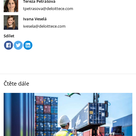
Tereza Petrášová
tpetrasova@deloittece.com
Ivana Veselá
ivesela@deloittece.com
Sdílet
Čtěte dále