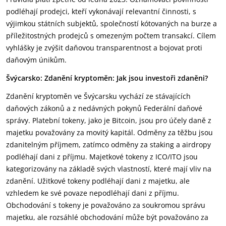
podléhají prodejci, kteří vykonávají relevantní činnosti, s
výjimkou státních subjektů, společností kótovaných na burze a
příležitostných prodejců s omezeným počtem transakcí. Cílem
vyhlášky je zvýšit daňovou transparentnost a bojovat proti
daňovým únikům.
Švýcarsko:
Zdanění kryptoměn: Jak jsou investoři zdaněni?
Zdanění kryptoměn ve Švýcarsku vychází ze stávajících
daňových zákonů a z nedávných pokynů Federální daňové
správy. Platební tokeny, jako je Bitcoin, jsou pro účely daně z
majetku považovány za movitý kapitál. Odměny za těžbu jsou
zdanitelným příjmem, zatímco odměny za staking a airdropy
podléhají dani z příjmu. Majetkové tokeny z ICO/ITO jsou
kategorizovány na základě svých vlastností, které mají vliv na
zdanění. Užitkové tokeny podléhají dani z majetku, ale
vzhledem ke své povaze nepodléhají dani z příjmu.
Obchodování s tokeny je považováno za soukromou správu
majetku, ale rozsáhlé obchodování může být považováno za