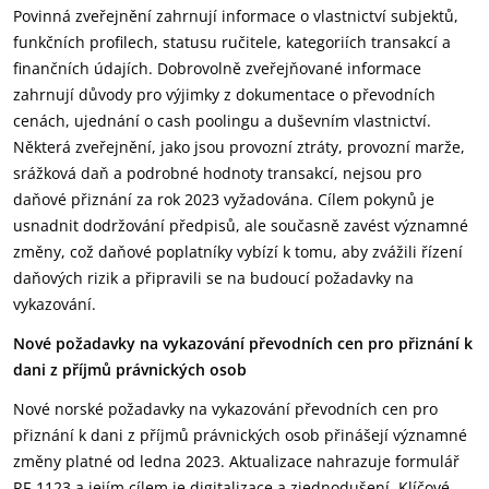
Povinná zveřejnění zahrnují informace o vlastnictví subjektů,
funkčních profilech, statusu ručitele, kategoriích transakcí a
finančních údajích. Dobrovolně zveřejňované informace
zahrnují důvody pro výjimky z dokumentace o převodních
cenách, ujednání o cash poolingu a duševním vlastnictví.
Některá zveřejnění, jako jsou provozní ztráty, provozní marže,
srážková daň a podrobné hodnoty transakcí, nejsou pro
daňové přiznání za rok 2023 vyžadována. Cílem pokynů je
usnadnit dodržování předpisů, ale současně zavést významné
změny, což daňové poplatníky vybízí k tomu, aby zvážili řízení
daňových rizik a připravili se na budoucí požadavky na
vykazování.
Nové požadavky na vykazování převodních cen pro přiznání k
dani z příjmů právnických osob
Nové norské požadavky na vykazování převodních cen pro
přiznání k dani z příjmů právnických osob přinášejí významné
změny platné od ledna 2023. Aktualizace nahrazuje formulář
RF-1123 a jejím cílem je digitalizace a zjednodušení. Klíčové