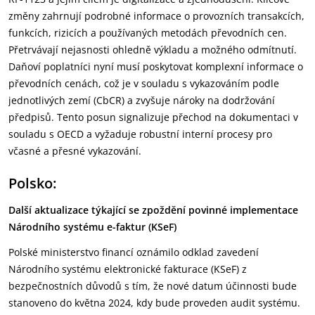
změny zahrnují podrobné informace o provozních transakcích,
funkcích, rizicích a používaných metodách převodních cen.
Přetrvávají nejasnosti ohledně výkladu a možného odmítnutí.
Daňoví poplatníci nyní musí poskytovat komplexní informace o
převodních cenách, což je v souladu s vykazováním podle
jednotlivých zemí (CbCR) a zvyšuje nároky na dodržování
předpisů. Tento posun signalizuje přechod na dokumentaci v
souladu s OECD a vyžaduje robustní interní procesy pro
včasné a přesné vykazování.
Polsko:
Další aktualizace týkající se zpoždění povinné implementace
Národního systému e-faktur (KSeF)
Polské ministerstvo financí oznámilo odklad zavedení
Národního systému elektronické fakturace (KSeF) z
bezpečnostních důvodů s tím, že nové datum účinnosti bude
stanoveno do května 2024, kdy bude proveden audit systému.