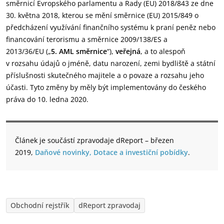
směrnicí Evropského parlamentu a Rady (EU) 2018/843 ze dne
30. května 2018, kterou se mění směrnice (EU) 2015/849 o
předcházení využívání finančního systému k praní peněz nebo
financování terorismu a směrnice 2009/138/ES a
2013/36/EU („
5. AML směrnice
“),
veřejná
, a to alespoň
v rozsahu údajů o jméně, datu narození, zemi bydliště a státní
příslušnosti skutečného majitele a o povaze a rozsahu jeho
účasti. Tyto změny by měly být implementovány do českého
práva do 10. ledna 2020.
Článek je součástí zpravodaje dReport – březen
2019,
Daňové novinky, Dotace a investiční pobídky
.
Obchodní rejstřík
dReport zpravodaj