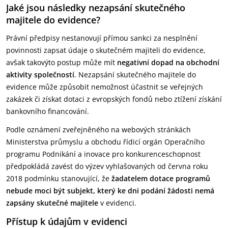
Jaké jsou následky nezapsání skutečného
majitele do evidence?
Právní předpisy nestanovují přímou sankci za nesplnění
povinnosti zapsat údaje o skutečném majiteli do evidence,
avšak takovýto postup může mít
negativní dopad na obchodní
aktivity společností
. Nezapsání skutečného majitele do
evidence může způsobit nemožnost účastnit se veřejných
zakázek či získat dotaci z evropských fondů nebo ztížení získání
bankovního financování.
Podle oznámení zveřejněného na webových stránkách
Ministerstva průmyslu a obchodu řídicí orgán Operačního
programu Podnikání a inovace pro konkurenceschopnost
předpokládá zavést do výzev vyhlašovaných od června roku
2018 podmínku stanovující, že
žadatelem dotace programů
nebude moci být subjekt, který ke dni podání žádosti nemá
zapsány skutečné majitele
v evidenci.
Přístup k údajům v evidenci