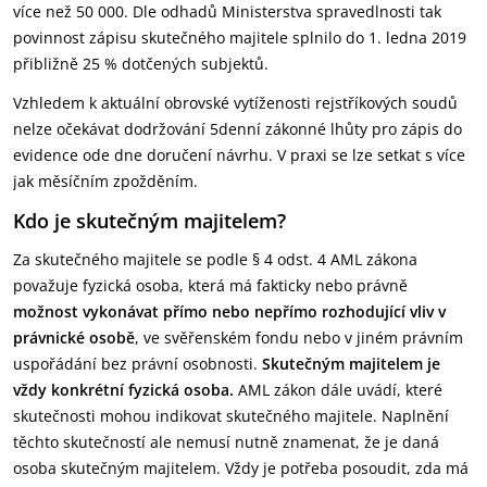
více než 50 000. Dle odhadů Ministerstva spravedlnosti tak
povinnost zápisu skutečného majitele splnilo do 1. ledna 2019
přibližně 25 % dotčených subjektů.
Vzhledem k aktuální obrovské vytíženosti rejstříkových soudů
nelze očekávat dodržování 5denní zákonné lhůty pro zápis do
evidence ode dne doručení návrhu. V praxi se lze setkat s více
jak měsíčním zpožděním.
Kdo je skutečným majitelem?
Za skutečného majitele se podle § 4 odst. 4 AML zákona
považuje fyzická osoba, která má fakticky nebo právně
možnost vykonávat přímo nebo nepřímo rozhodující vliv v
právnické osobě
, ve svěřenském fondu nebo v jiném právním
uspořádání bez právní osobnosti.
Skutečným majitelem je
vždy konkrétní fyzická osoba.
AML zákon dále uvádí, které
skutečnosti mohou indikovat skutečného majitele. Naplnění
těchto skutečností ale nemusí nutně znamenat, že je daná
osoba skutečným majitelem. Vždy je potřeba posoudit, zda má