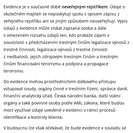
Evidence je v současné době
neveřejným rejstříkem
. Údaje o
skutečném majiteli se neposkytují spolu s opisem zápisu z
veřejného rejstříku ani se jiným způsobem neuveřejňují. Výpis
údajů z evidence může získat zapsaná osoba a dále
v omezeném rozsahu údajů ten, kdo prokáže zájem v
souvislosti s předcházením trestným činům legalizace výnosů z
trestné činnosti, legalizace výnosů z trestné činnosti
z nedbalosti, jejich zdrojovým trestným činům a trestným
činům financování terorismu a podpora a propagace
terorismu.
Do evidence mohou prostřednictvím dálkového přístupu
vstupovat soudy, orgány činné v trestním řízení, správce daně,
Finanční analytický úřad, Česká národní banka, další státní
orgány a také povinné osoby podle AML zákona, které budou
moct využívat údaje uvedené v evidenci v rámci procesů
identifikace a kontroly klienta.
V budoucnu lze však očekávat, že bude evidence v souladu se