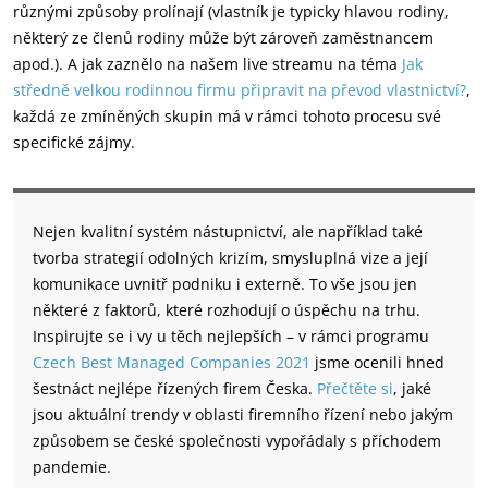
různými způsoby prolínají (vlastník je typicky hlavou rodiny,
některý ze členů rodiny může být zároveň zaměstnancem
apod.). A jak zaznělo na našem live streamu na téma
Jak
středně velkou rodinnou firmu připravit na převod vlastnictví?
,
každá ze zmíněných skupin má v rámci tohoto procesu své
specifické zájmy.
Nejen kvalitní systém nástupnictví, ale například také
tvorba strategií odolných krizím, smysluplná vize a její
komunikace uvnitř podniku i externě. To vše jsou jen
některé z faktorů, které rozhodují o úspěchu na trhu.
Inspirujte se i vy u těch nejlepších – v rámci programu
Czech Best Managed Companies 2021
jsme ocenili hned
šestnáct nejlépe řízených firem Česka.
Přečtěte si
, jaké
jsou aktuální trendy v oblasti firemního řízení nebo jakým
způsobem se české společnosti vypořádaly s příchodem
pandemie.