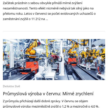
Začátek prázdnin s sebou obvykle přináší mírné zvýšení
nezaměstnanosti. Tento efekt nicméně nebývá tak silný jako na
přelomu roku. Letos v červenci se počet evidovaných uchazečů o
zaměstnání zvýšil o 11 212 na …
Deloitte živě
Průmyslová výroba v červnu: Mírné zrychlení
Z průmyslu přicházejí další dobré zprávy. V červnu se objem
průmyslové výroby meziměsíčně zvýšil o 1,2 % a meziročně o 4,0 %.