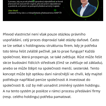
Převod vlastnictví není však pouze otázkou právního
uspořádání, celý proces doprovází také otázky daňové. Často
se lze setkat s holdingovou strukturou firem, kdy je potřeba
toto téma řešit zvláště pečlivě. Jak to praxi funguje? Každá
společnost, která prosperuje, se také zvětšuje. Růst může řešit
skrze budování řídících středisek (čímž se zvětšuje od základu),
anebo se může štěpit na společnosti menší, sesterské. Tento
koncept může být optikou daní náročnější ve chvíli, kdy majitel
potřebuje například peníze společnosti A investovat do
společnosti B, což by měl usnadnit zmíněný systém holdingu.
A na tento systém je posléze v rámci procesu předávání firmy
(resp. celého holdingu) potřeba pamatovat.