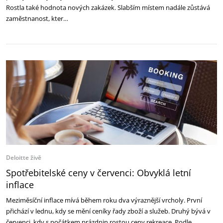
Rostla také hodnota nových zakázek. Slabším místem nadále zůstává
zaměstnanost, kter…
Deloitte živě
Spotřebitelské ceny v červenci: Obvyklá letní
inflace
Meziměsíční inflace mívá během roku dva výraznější vrcholy. První
přichází v lednu, kdy se mění ceníky řady zboží a služeb. Druhý bývá v
červenci, kdy s počátkem prázdnin rostou ceny rekreace. Podle