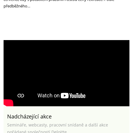
předběžného…
Nadcházející akce
Semináře, webcasty, pracovní snídaně a další akce
pořádané společností Deloitte.