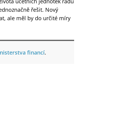
ivota účetních jednotek řadu
jednoznačně řešit. Nový
t, ale měl by do určité míry
isterstva financí
.