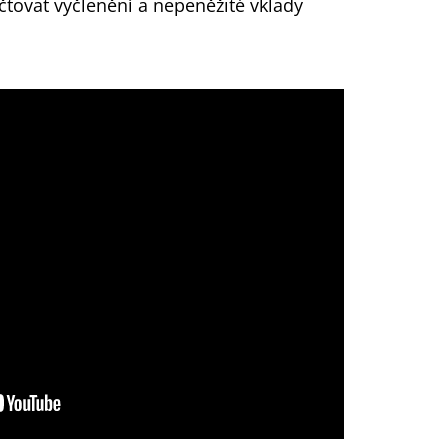
čtovat vyčlenění a nepeněžité vklady