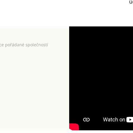
ú
kce pořádané společností