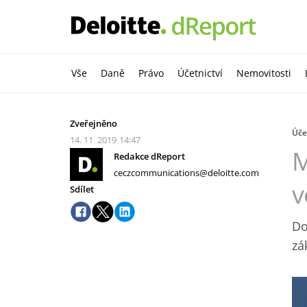
Vše
Daně
Právo
Účetnictví
Nemovitosti
Zveřejněno
Úče
14. 11. 2019
14:47
M
Redakce dReport
ceczcommunications@deloitte.com
v
Sdílet
Do
zá