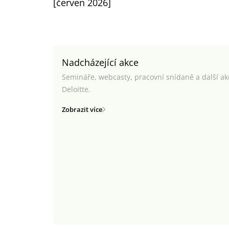
[červen 2026]
Nadcházející akce
Semináře, webcasty, pracovní snídaně a další a
Deloitte.
Zobrazit více