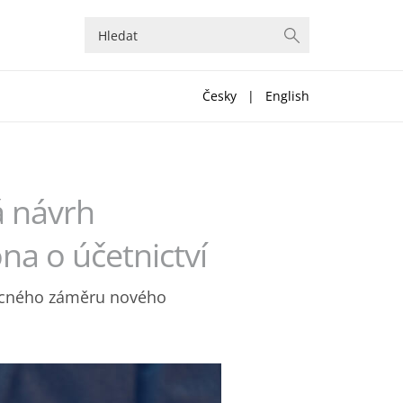
Česky
|
English
á návrh
a o účetnictví
věcného záměru nového