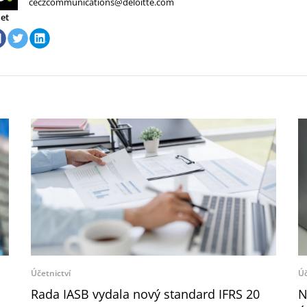
ceczcommunications@deloitte.com
let
Účetnictví
Úč
Rada IASB vydala nový standard IFRS 20
N