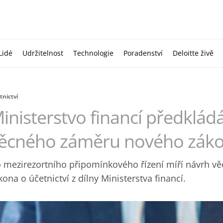
Lidé
Udržitelnost
Technologie
Poradenství
Deloitte živě
tnictví
inisterstvo financí předklád
ěcného záměru nového zákon
 mezirezortního připomínkového řízení míří návrh 
kona o účetnictví z dílny Ministerstva financí.