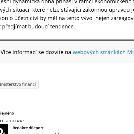
ešní dynamická doba přináší v rámci ekonomického ž
vých situací, které nelze stávající zákonnou úpravou 
kon o účetnictví by měl na tento vývoj nejen zareagova
ž předjímat budoucí tendence.
Více informací se dozvíte na
webových stránkách Min
inisterstvo financí
řejněno
 11. 2019
14:47
Redakce dReport