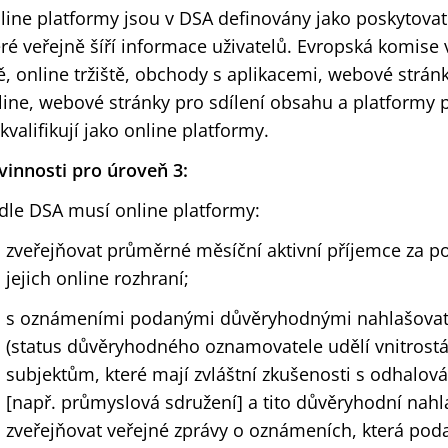
line platformy jsou v DSA definovány jako poskytovat
eré veřejně šíří informace uživatelů. Evropská komise 
tě, online tržiště, obchody s aplikacemi, webové strán
line, webové stránky pro sdílení obsahu a platformy 
kvalifikují jako online platformy.
vinnosti pro úroveň 3:
dle DSA musí online platformy:
zveřejňovat průměrné měsíční aktivní příjemce za p
jejich online rozhraní;
s oznámeními podanými důvěryhodnými nahlašovate
(status důvěryhodného oznamovatele udělí vnitrostá
subjektům, které mají zvláštní zkušenosti s odhal
[např. průmyslová sdružení] a tito důvěryhodní nahl
zveřejňovat veřejné zprávy o oznámeních, která podal