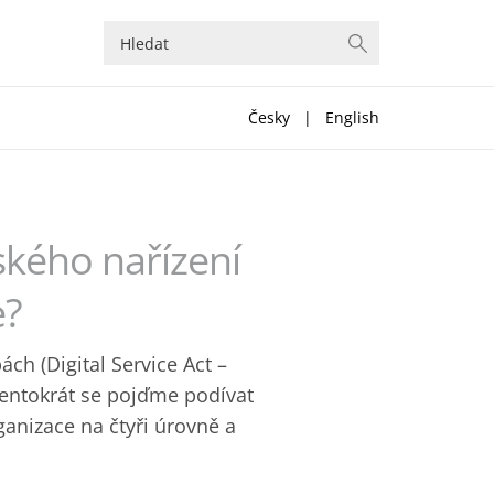
Česky
|
English
kého nařízení
e?
ch (Digital Service Act –
 Tentokrát se pojďme podívat
rganizace na čtyři úrovně a