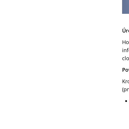
Úr
Ho
in
cl
Po
Kr
(p