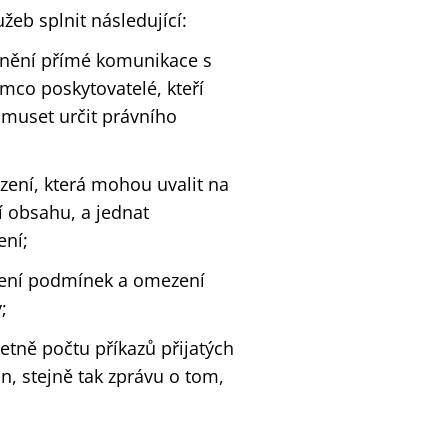
eb splnit následující:
adnění přímé komunikace s
mco poskytovatelé, kteří
 muset určit právního
ení, která mohou uvalit na
í obsahu, a jednat
ení;
tlení podmínek a omezení
;
tně počtu příkazů přijatých
n, stejně tak zprávu o tom,