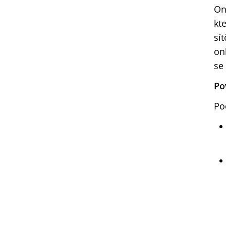
On
kt
sí
on
se 
Po
Po