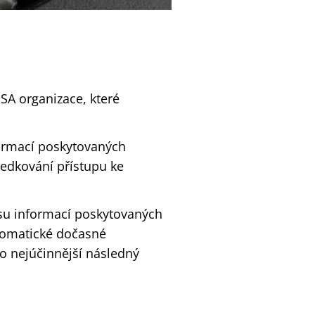
SA organizace, které
formací poskytovaných
ředkování přístupu ke
osu informací poskytovaných
utomatické dočasné
o nejúčinnější následný