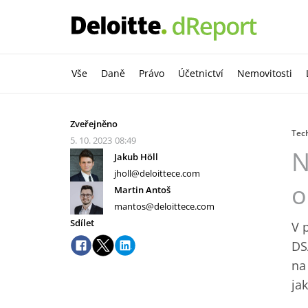
Vše
Daně
Právo
Účetnictví
Nemovitosti
Zveřejněno
Tec
5. 10. 2023
08:49
N
Jakub Höll
jholl@deloittece.com
o
Martin Antoš
mantos@deloittece.com
Sdílet
V 
DS
na
ja