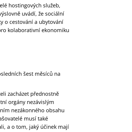
elé hostingových služeb,
výslovně uvádí, že sociální
ky o cestování a ubytování
pro kolaborativní ekonomiku
osledních šest měsíců na
li zacházet přednostně
tní orgány nezávislým
ováním nezákonného obsahu
ašovatelé musí také
i, a o tom, jaký účinek mají