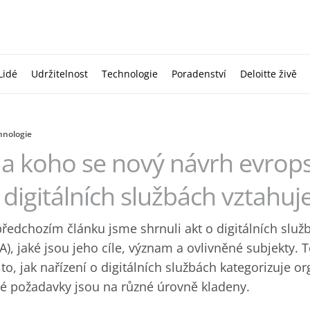
Lidé
Udržitelnost
Technologie
Poradenství
Deloitte živě
hnologie
a koho se nový návrh evrops
 digitálních službách vztahuj
předchozím článku jsme shrnuli akt o digitálních službá
A), jaké jsou jeho cíle, význam a ovlivněné subjekty.
 to, jak nařízení o digitálních službách kategorizuje o
ké požadavky jsou na různé úrovně kladeny.