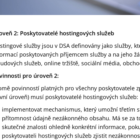
oveň 2: Poskytovatelé hostingových služeb
stingové služby jsou v DSA definovány jako služby, kte
formací poskytovaných příjemcem služby a na jeho žád
oudových služeb, online tržiště, sociální média, obcho
vinnosti pro úroveň 2:
omě povinností platných pro všechny poskytovatele z
rvní úroveň) musí poskytovatelé hostingových služeb:
implementovat mechanismus, který umožní třetím 
přítomnost údajně nezákonného obsahu. Má se za t
skutečné znalosti ohledně konkrétní informace, po
poskytovateli hostingových služeb zjistit nezákonnos