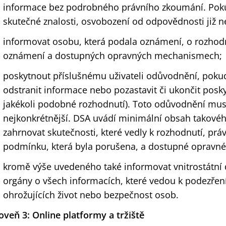
informace bez podrobného právního zkoumání. Poku
skutečné znalosti, osvobození od odpovědnosti již ne
informovat osobu, která podala oznámení, o rozhodn
oznámení a dostupných opravných mechanismech;
poskytnout příslušnému uživateli odůvodnění, poku
odstranit informace nebo pozastavit či ukončit posky
jakékoli podobné rozhodnutí). Toto odůvodnění musí
nejkonkrétnější. DSA uvádí minimální obsah takovéh
zahrnovat skutečnosti, které vedly k rozhodnutí, prá
podmínku, která byla porušena, a dostupné opravné
kromě výše uvedeného také informovat vnitrostátní
orgány o všech informacích, které vedou k podezření
ohrožujících život nebo bezpečnost osob.
oveň 3: Online platformy a tržiště