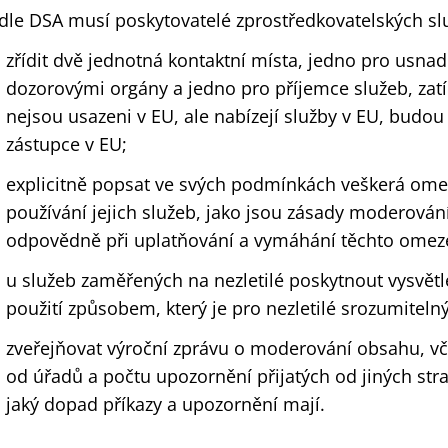
dle DSA musí poskytovatelé zprostředkovatelských služ
zřídit dvě jednotná kontaktní místa, jedno pro usn
dozorovými orgány a jedno pro příjemce služeb, zatí
nejsou usazeni v EU, ale nabízejí služby v EU, budou
zástupce v EU;
explicitně popsat ve svých podmínkách veškerá omez
používání jejich služeb, jako jsou zásady moderován
odpovědně při uplatňování a vymáhání těchto omez
u služeb zaměřených na nezletilé poskytnout vysvě
použití způsobem, který je pro nezletilé srozumitelný
zveřejňovat výroční zprávu o moderování obsahu, vče
od úřadů a počtu upozornění přijatých od jiných stra
jaký dopad příkazy a upozornění mají.