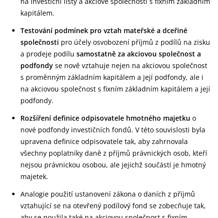
na investiční listy a akciové společnosti s fixním základním
kapitálem.
Testování podmínek pro vztah mateřské a dceřiné
společnosti
pro účely osvobození příjmů z podílů na zisku
a prodeje podílu
samostatně za akciovou společnost a
podfondy
se nově vztahuje nejen na akciovou společnost
s proměnným základním kapitálem a její podfondy, ale i
na akciovou společnost s fixním základním kapitálem a její
podfondy.
Rozšíření definice odpisovatele hmotného majetku
o
nové podfondy investičních fondů. V této souvislosti byla
upravena definice odpisovatele tak, aby zahrnovala
všechny poplatníky daně z příjmů právnických osob, kteří
nejsou právnickou osobou, ale jejichž součástí je hmotný
majetek.
Analogie použití ustanovení zákona o daních z příjmů
vztahující se na otevřený podílový fond se zobecňuje tak,
aby se použila také na akciovou společnost s fixním