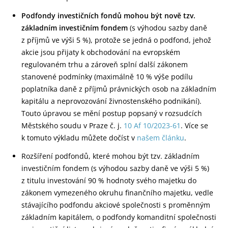
Podfondy investičních fondů mohou být nově tzv.
základním investičním fondem
(s výhodou sazby daně
z příjmů ve výši 5 %), protože se jedná o podfond, jehož
akcie jsou přijaty k obchodování na evropském
regulovaném trhu a zároveň splní další zákonem
stanovené podmínky (maximálně 10 % výše podílu
poplatníka daně z příjmů právnických osob na základním
kapitálu a neprovozování živnostenského podnikání).
Touto úpravou se mění postup popsaný v rozsudcích
Městského soudu v Praze č. j.
10 Af 10/2023-61
. Více se
k tomuto výkladu můžete dočíst v
našem článku
.
Rozšíření podfondů, které mohou být tzv. základním
investičním fondem (s výhodou sazby daně ve výši 5 %)
z titulu investování 90 % hodnoty svého majetku do
zákonem vymezeného okruhu finančního majetku, vedle
stávajícího podfondu akciové společnosti s proměnným
základním kapitálem, o podfondy komanditní společnosti