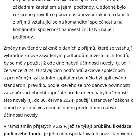
základním kapitálem a jejími podfondy. Obdobně bylo
rozšířeno pravidlo o použití ustanovení zákona o daních
z příjmů vztahující se na komanditní společnost a na
komanditní společnost na investiční listy i na její
podfondy.
Změny navržené v zákoně o daních z příjmů, které se vztahují
výhradně k nově zaváděným podfondům investičních fondů,
by se měly použít již ode dne nabytí účinnosti novely, tj. od 1.
července 2024. U stávajících podfondů akciové společnosti
s proměnným základním kapitálem by mělo být aplikováno
standardní pravidlo, podle kterého se pro daňové povinnosti
za zdaňovací období započaté přede dnem nabytí účinnosti
této novely (tj. do 30. června 2024) použijí ustanovení zákona o
daních z příjmů ve znění účinném přede dnem nabytí
účinnosti novely.
V rámci změn přijatých v ZISIF, jež se týkají
průběhu likvidace
podílového fondu
, je jeho obhospodařovateli nově stanovena