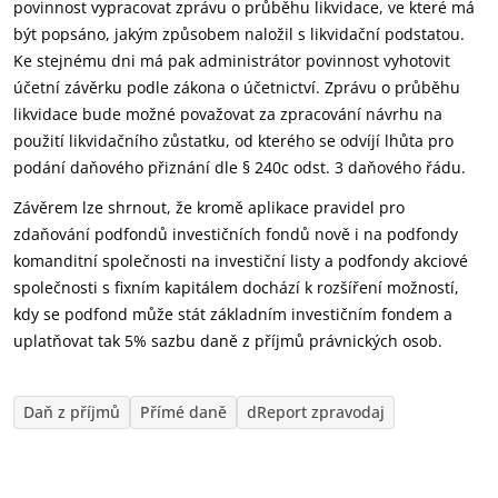
povinnost vypracovat zprávu o průběhu likvidace, ve které má
být popsáno, jakým způsobem naložil s likvidační podstatou.
Ke stejnému dni má pak administrátor povinnost vyhotovit
účetní závěrku podle zákona o účetnictví. Zprávu o průběhu
likvidace bude možné považovat za zpracování návrhu na
použití likvidačního zůstatku, od kterého se odvíjí lhůta pro
podání daňového přiznání dle § 240c odst. 3 daňového řádu.
Závěrem lze shrnout, že kromě aplikace pravidel pro
zdaňování podfondů investičních fondů nově i na podfondy
komanditní společnosti na investiční listy a podfondy akciové
společnosti s fixním kapitálem dochází k rozšíření možností,
kdy se podfond může stát základním investičním fondem a
uplatňovat tak 5% sazbu daně z příjmů právnických osob.
Daň z příjmů
Přímé daně
dReport zpravodaj