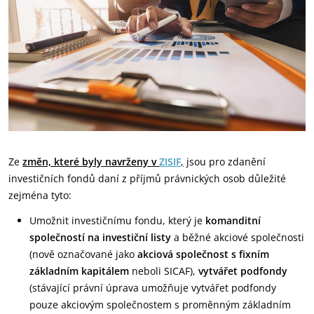
Ze
změn, které byly navrženy v
ZISIF
,
jsou pro zdanění
investičních fondů daní z příjmů právnických osob důležité
zejména tyto:
Umožnit investičnímu fondu, který je
komanditní
společností na investiční listy
a běžné akciové společnosti
(nově označované jako
akciová společnost s fixním
základním kapitálem
neboli SICAF),
vytvářet podfondy
(stávající právní úprava umožňuje vytvářet podfondy
pouze akciovým společnostem s proměnným základním