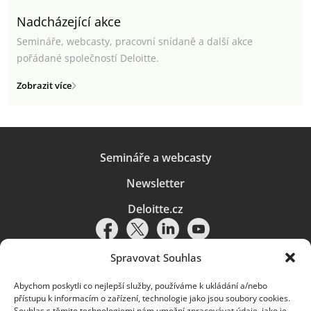
Nadcházející akce
Semináře, webcasty, pracovní snídaně a další akce
pořádané společností Deloitte.
Zobrazit více
Semináře a webcasty
Newsletter
Deloitte.cz
Spravovat Souhlas
Abychom poskytli co nejlepší služby, používáme k ukládání a/nebo
Pravidla používání
|
Ochrana osobních údajů
|
Soubory cookies
|
přístupu k informacím o zařízení, technologie jako jsou soubory cookies.
Deloitte.cz
Souhlas s těmito technologiemi nám umožní zpracovávat údaje, jako je