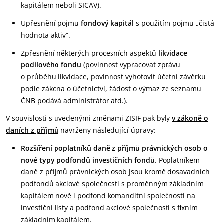
kapitálem neboli SICAV).
Upřesnění pojmu
fondový kapitál
s použitím pojmu „čistá
hodnota aktiv“.
Zpřesnění některých procesních aspektů
likvidace
podílového fondu
(povinnost vypracovat zprávu
o průběhu likvidace, povinnost vyhotovit účetní závěrku
podle zákona o účetnictví, žádost o výmaz ze seznamu
ČNB podává administrátor atd.).
V souvislosti s uvedenými změnami ZISIF pak byly
v zákoně o
daních z příjmů
navrženy následující úpravy:
Rozšíření poplatníků daně z příjmů právnických osob o
nové typy podfondů investičních fondů
. Poplatníkem
daně z příjmů právnických osob jsou kromě dosavadních
podfondů akciové společnosti s proměnným základním
kapitálem nově i podfond komanditní společnosti na
investiční listy a podfond akciové společnosti s fixním
základním kapitálem.